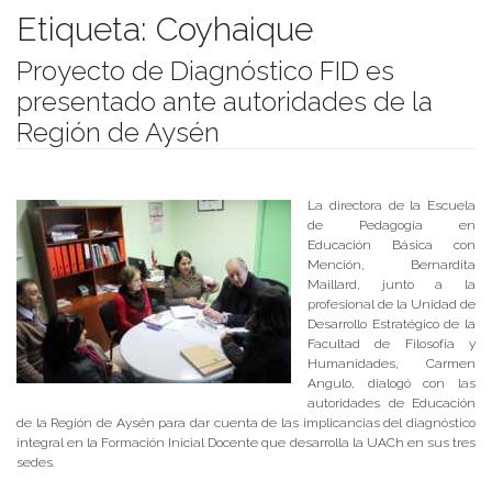
Etiqueta:
Coyhaique
Proyecto de Diagnóstico FID es
presentado ante autoridades de la
Región de Aysén
Publicado el
14/06/2018
- Facultad de Filosofía y Humanidades
La directora de la Escuela
de Pedagogía en
Educación Básica con
Mención, Bernardita
Maillard, junto a la
profesional de la Unidad de
Desarrollo Estratégico de la
Facultad de Filosofía y
Humanidades, Carmen
Angulo, dialogó con las
autoridades de Educación
de la Región de Aysén para dar cuenta de las implicancias del diagnóstico
integral en la Formación Inicial Docente que desarrolla la UACh en sus tres
sedes.