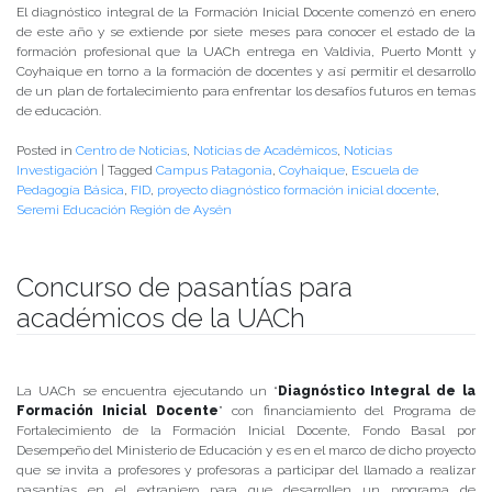
El diagnóstico integral de la Formación Inicial Docente comenzó en enero
de este año y se extiende por siete meses para conocer el estado de la
formación profesional que la UACh entrega en Valdivia, Puerto Montt y
Coyhaique en torno a la formación de docentes y así permitir el desarrollo
de un plan de fortalecimiento para enfrentar los desafíos futuros en temas
de educación.
Posted in
Centro de Noticias
,
Noticias de Académicos
,
Noticias
Investigación
|
Tagged
Campus Patagonia
,
Coyhaique
,
Escuela de
Pedagogía Básica
,
FID
,
proyecto diagnóstico formación inicial docente
,
Seremi Educación Región de Aysén
Concurso de pasantías para
académicos de la UACh
Publicado el
13/03/2018
- Facultad de Filosofía y Humanidades
La UACh se encuentra ejecutando un “
Diagnóstico Integral de la
Formación Inicial Docente
” con financiamiento del Programa de
Fortalecimiento de la Formación Inicial Docente, Fondo Basal por
Desempeño del Ministerio de Educación y es en el marco de dicho proyecto
que se invita a profesores y profesoras a participar del llamado a realizar
pasantías en el extranjero para que desarrollen un programa de