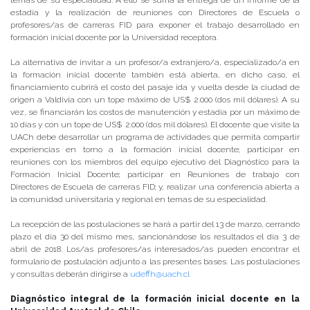
temas de su especialidad. A ello se suma la entrega de un informe de la
estadía y la realización de reuniones con Directores de Escuela o
profesores/as de carreras FID para exponer el trabajo desarrollado en
formación inicial docente por la Universidad receptora.
La alternativa de invitar a un profesor/a extranjero/a, especializado/a en
la formación inicial docente también está abierta, en dicho caso, el
financiamiento cubrirá el costo del pasaje ida y vuelta desde la ciudad de
origen a Valdivia con un tope máximo de US$ 2.000 (dos mil dólares). A su
vez, se financiarán los costos de manutención y estadía por un máximo de
10 días y con un tope de US$ 2.000 (dos mil dólares). El docente que visite la
UACh debe desarrollar un programa de actividades que permita compartir
experiencias en torno a la formación inicial docente; participar en
reuniones con los miembros del equipo ejecutivo del Diagnóstico para la
Formación Inicial Docente; participar en Reuniones de trabajo con
Directores de Escuela de carreras FID; y, realizar una conferencia abierta a
la comunidad universitaria y regional en temas de su especialidad.
La recepción de las postulaciones se hará a partir del 13 de marzo, cerrando
plazo el día 30 del mismo mes, sancionándose los resultados el día 3 de
abril de 2018. Los/as profesores/as interesados/as pueden encontrar el
formulario de postulación adjunto a las presentes bases. Las postulaciones
y consultas deberán dirigirse a
udeffh@uach.cl
Diagnóstico integral de la formación inicial docente en la