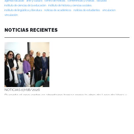
agenda facultad
arte y cultura
centro de noticias
conferencias y charlas
facultad
instituto de ciencias de la educación
instituto de historia y ciencias sociales
instituto de lingüística y literatura
noticias de académicos
noticias de estudiantes
vinculacion
vinculación
NOTICIAS RECIENTES
NOTICIAS 07/08/2026
Durante el encuentro se abordaron temas como la obra de Lope de Vega y
Calderón de la Barca, el pensamiento clásico español, los desafíos de la
investigación en literatura, los criterios editoriales de la Universidad de
Navarra y las proyecciones de publicaciones y proyectos conjuntos.