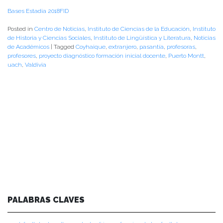
Bases Estadia 2018FID
Posted in
Centro de Noticias
,
Instituto de Ciencias de la Educación
,
Instituto
de Historia y Ciencias Sociales
,
Instituto de Lingüística y Literatura
,
Noticias
de Académicos
|
Tagged
Coyhaique
,
extranjero
,
pasantía
,
profesoras
,
profesores
,
proyecto diagnóstico formación inicial docente
,
Puerto Montt
,
uach
,
Valdivia
PALABRAS CLAVES