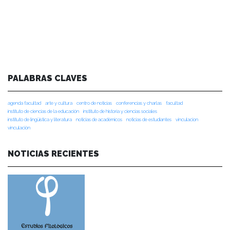
PALABRAS CLAVES
agenda facultad
arte y cultura
centro de noticias
conferencias y charlas
facultad
instituto de ciencias de la educación
instituto de historia y ciencias sociales
instituto de lingüística y literatura
noticias de académicos
noticias de estudiantes
vinculacion
vinculación
NOTICIAS RECIENTES