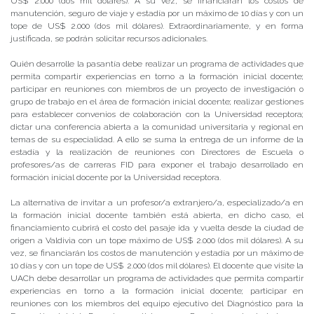
US$ 2.000 (dos mil dólares). A su vez, se financiarán los costos de
manutención, seguro de viaje y estadía por un máximo de 10 días y con un
tope de US$ 2.000 (dos mil dólares). Extraordinariamente, y en forma
justificada, se podrán solicitar recursos adicionales.
Quién desarrolle la pasantía debe realizar un programa de actividades que
permita compartir experiencias en torno a la formación inicial docente;
participar en reuniones con miembros de un proyecto de investigación o
grupo de trabajo en el área de formación inicial docente; realizar gestiones
para establecer convenios de colaboración con la Universidad receptora;
dictar una conferencia abierta a la comunidad universitaria y regional en
temas de su especialidad. A ello se suma la entrega de un informe de la
estadía y la realización de reuniones con Directores de Escuela o
profesores/as de carreras FID para exponer el trabajo desarrollado en
formación inicial docente por la Universidad receptora.
La alternativa de invitar a un profesor/a extranjero/a, especializado/a en
la formación inicial docente también está abierta, en dicho caso, el
financiamiento cubrirá el costo del pasaje ida y vuelta desde la ciudad de
origen a Valdivia con un tope máximo de US$ 2.000 (dos mil dólares). A su
vez, se financiarán los costos de manutención y estadía por un máximo de
10 días y con un tope de US$ 2.000 (dos mil dólares). El docente que visite la
UACh debe desarrollar un programa de actividades que permita compartir
experiencias en torno a la formación inicial docente; participar en
reuniones con los miembros del equipo ejecutivo del Diagnóstico para la