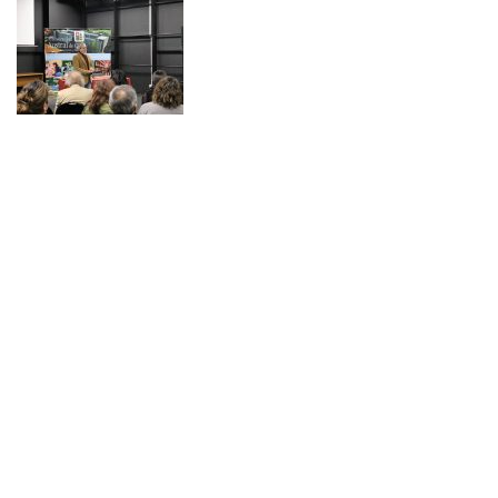
NOTICIAS 14/07/2026
La instancia convocó a equipos académicos y profesionales con el fin de
diseñar líneas prioritarias de colaboración y establecer las bases de un plan
de trabajo conjunto para el fortalecimiento de la educación pública.