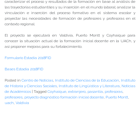
caracterizar el proceso y resultados de la formación en base al análisis de
las trayectorias estudiantiles y su inserción en el mundo laboral; analizar la
vinculación e inserción del proceso formativo en el sistema escolar y
proyectar las necesidades de formación de profesores y profesoras en el
contexto regional.
El proyecto se ejecutará en Valdivia, Puerto Montt y Coyhaique para
conocer la situación actual de la formación inicial docente en la UACh, y
así proponer mejoras para su fortalecimiento.
Formulario Estadia 2018FID
Bases Estadia 2018FID
Posted in
Centro de Noticias
,
Instituto de Ciencias de la Educación
,
Instituto
de Historia y Ciencias Sociales
,
Instituto de Lingüística y Literatura
,
Noticias
de Académicos
|
Tagged
Coyhaique
,
extranjero
,
pasantía
,
profesoras
,
profesores
,
proyecto diagnóstico formación inicial docente
,
Puerto Montt
,
uach
,
Valdivia