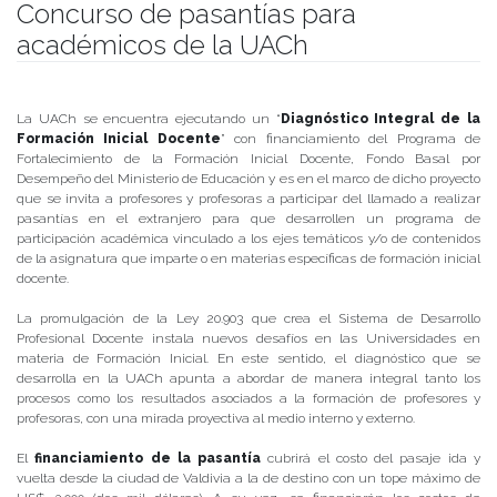
Concurso de pasantías para
académicos de la UACh
Publicado el
13/03/2018
- Facultad de Filosofía y Humanidades
La UACh se encuentra ejecutando un “
Diagnóstico Integral de la
Formación Inicial Docente
” con financiamiento del Programa de
Fortalecimiento de la Formación Inicial Docente, Fondo Basal por
Desempeño del Ministerio de Educación y es en el marco de dicho proyecto
que se invita a profesores y profesoras a participar del llamado a realizar
pasantías en el extranjero para que desarrollen un programa de
participación académica vinculado a los ejes temáticos y/o de contenidos
de la asignatura que imparte o en materias específicas de formación inicial
docente.
La promulgación de la Ley 20.903 que crea el Sistema de Desarrollo
Profesional Docente instala nuevos desafíos en las Universidades en
materia de Formación Inicial. En este sentido, el diagnóstico que se
desarrolla en la UACh apunta a abordar de manera integral tanto los
procesos como los resultados asociados a la formación de profesores y
profesoras, con una mirada proyectiva al medio interno y externo.
El
financiamiento de la pasantía
cubrirá el costo del pasaje ida y
vuelta desde la ciudad de Valdivia a la de destino con un tope máximo de