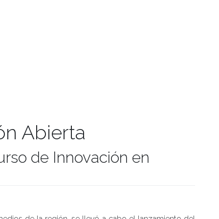
ón Abierta
rso de Innovación en
manidades
edios de la región, se llevó a cabo el lanzamiento del