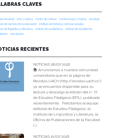
ALABRAS CLAVES
da facultad
arte y cultura
centro de noticias
conferencias y charlas
facultad
tuto de ciencias de la educación
instituto de historia y ciencias sociales
tuto de lingüística y literatura
noticias de académicos
noticias de estudiantes
ulacion
vinculación
OTICIAS RECIENTES
NOTICIAS 28/07/2026
📚 Anunciamos a nuestra comunidad
universitaria que en la página de
Revistas UACh (http://revistas.uach.cl/),
ya se encuentra disponible para su
lectura y descarga la edición del n° 77
de Estudios Filológicos (EFIL), publicado
recientemente. Felicitamos al equipo
editorial de Estudios Filológicos, al
Instituto de Lingüística y Literatura, la
Oficina de Publicaciones de la Facultad
[…]
NOTICIAS 15/07/2026