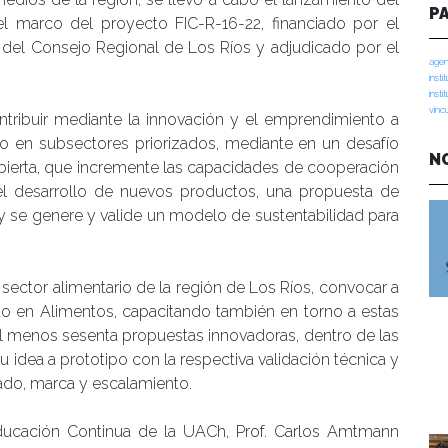
P
l marco del proyecto FIC-R-16-22, financiado por el
d del Consejo Regional de Los Ríos y adjudicado por el
agen
insti
insti
vinc
ontribuir mediante la innovación y el emprendimiento a
rio en subsectores priorizados, mediante en un desafío
N
bierta, que incremente las capacidades de cooperación
 el desarrollo de nuevos productos, una propuesta de
y se genere y valide un modelo de sustentabilidad para
l sector alimentario de la región de Los Ríos, convocar a
 en Alimentos, capacitando también en torno a estas
al menos sesenta propuestas innovadoras, dentro de las
u idea a prototipo con la respectiva validación técnica y
do, marca y escalamiento.
Educación Continua de la UACh, Prof. Carlos Amtmann