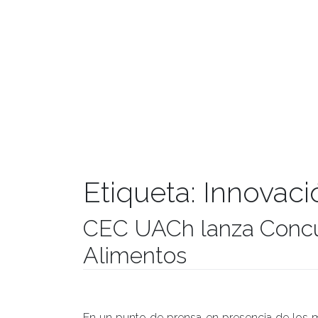
Etiqueta:
Innovaci
CEC UACh lanza Concu
Alimentos
Publicado el
21/07/2017
- Facultad de Filosofía y Hu
En un punto de prensa en presencia de los m