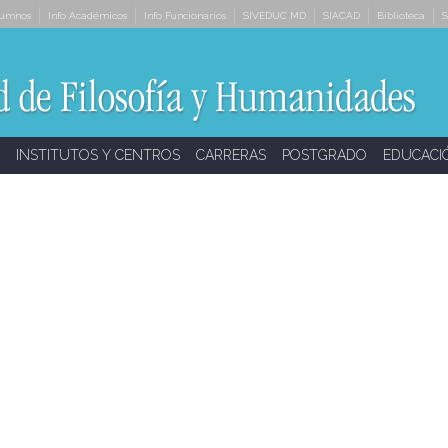
lumnos
Info Académicos
Info Funcionarios
SIVEDUC MD
SIACAD
Biblioteca
S
INSTITUTOS Y CENTROS
CARRERAS
POSTGRADO
EDUCACI