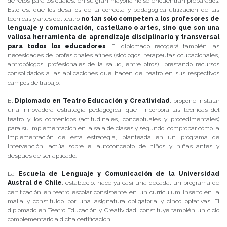
de retos para los cuales, en su gran mayoría no se encuentran preparados.
Esto es, que los desafíos de la correcta y pedagógica utilización de las
técnicas y artes del teatro
no tan solo competen a los profesores de
lenguaje y comunicación, castellano o artes, sino que son una
valiosa herramienta de aprendizaje disciplinario y transversal
para todos los educadores
. El diplomado recogerá también las
necesidades de profesionales afines (sicólogos, terapeutas ocupacionales,
antropólogos, profesionales de la salud, entre otros) prestando recursos
consolidados a las aplicaciones que hacen del teatro en sus respectivos
campos de trabajo.
El
Diplomado en Teatro Educación y Creatividad
, propone instalar
una innovadora estrategia pedagógica, que incorpora las técnicas del
teatro y los contenidos (actitudinales, conceptuales y procedimentales)
para su implementación en la sala de clases y segundo, comprobar cómo la
implementación de esta estrategia, planteada en un programa de
intervención, actúa sobre el autoconcepto de niños y niñas antes y
después de ser aplicado.
La
Escuela de Lenguaje y Comunicación de la Universidad
Austral de Chile
, estableció, hace ya casi una década, un programa de
certificación en teatro escolar consistente en un currículum inserto en la
malla y constituido por una asignatura obligatoria y cinco optativas. El
diplomado en Teatro Educación y Creatividad, constituye también un ciclo
complementario a dicha certificación.