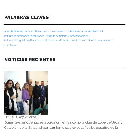
PALABRAS CLAVES
agenda facultad
arte y cultura
centro de noticias
conferencias y charlas
facultad
instituto de ciencias de la educación
instituto de historia y ciencias sociales
instituto de lingüística y literatura
noticias de académicos
noticias de estudiantes
vinculacion
vinculación
NOTICIAS RECIENTES
NOTICIAS 07/08/2026
Durante el encuentro se abordaron temas como la obra de Lope de Vega y
Calderón de la Barca, el pensamiento clásico español, los desafíos de la