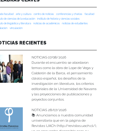
da facultad
arte y cultura
centro de noticias
conferencias y charlas
facultad
tuto de ciencias de la educación
instituto de historia y ciencias sociales
tuto de lingüística y literatura
noticias de académicos
noticias de estudiantes
ulacion
vinculación
OTICIAS RECIENTES
NOTICIAS 07/08/2026
Durante el encuentro se abordaron
temas como la obra de Lope de Vega y
Calderón de la Barca, el pensamiento
clásico español, los desafíos de la
investigación en literatura, los criterios
editoriales de la Universidad de Navarra
y las proyecciones de publicaciones y
proyectos conjuntos.
NOTICIAS 28/07/2026
📚 Anunciamos a nuestra comunidad
universitaria que en la página de
Revistas UACh (http://revistas.uach.cl/),
ya se encuentra disponible para su