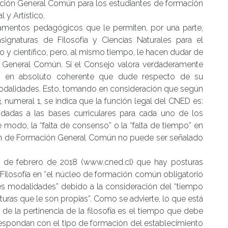
mación General Común para los estudiantes de formación
 y Artístico.
amentos pedagógicos que le permiten, por una parte,
 asignaturas de Filosofía y Ciencias Naturales para el
co y científico, pero, al mismo tiempo, le hacen dudar de
n General Común. Si el Consejo valora verdaderamente
ce en absoluto coherente que dude respecto de su
 modalidades. Esto, tomando en consideración que según
, numeral 1, se indica que la función legal del CNED es:
dadas a las bases curriculares para cada uno de los
e modo, la “falta de consenso” o la “falta de tiempo” en
 Plan de Formación General Común no puede ser señalado
 de febrero de 2018 (www.cned.cl) que hay posturas
 Filosofía en “el núcleo de formación común obligatorio
tres modalidades” debido a la consideración del “tiempo
uras que le son propias”. Como se advierte, lo que está
de la pertinencia de la filosofía es el tiempo que debe
respondan con el tipo de formación del establecimiento