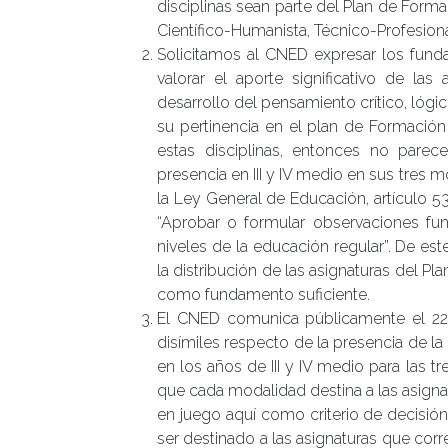
disciplinas sean parte del Plan de For
Científico-Humanista, Técnico-Profesional
Solicitamos al CNED expresar los fund
valorar el aporte significativo de las
desarrollo del pensamiento crítico, lógi
su pertinencia en el plan de Formació
estas disciplinas, entonces no pare
presencia en III y IV medio en sus tres
la Ley General de Educación, artículo 53
“Aprobar o formular observaciones fun
niveles de la educación regular”. De est
la distribución de las asignaturas del
como fundamento suficiente.
El CNED comunica públicamente el 22
disímiles respecto de la presencia de la
en los años de III y IV medio para las 
que cada modalidad destina a las asignat
en juego aquí como criterio de decisión 
ser destinado a las asignaturas que cor