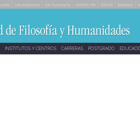
lumnos
Info Académicos
Info Funcionarios
SIVEDUC MD
SIACAD
Biblioteca
S
INSTITUTOS Y CENTROS
CARRERAS
POSTGRADO
EDUCACI