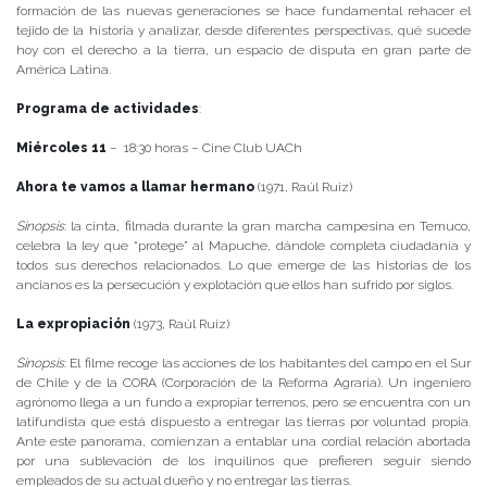
formación de las nuevas generaciones se hace fundamental rehacer el
tejido de la historia y analizar, desde diferentes perspectivas, qué sucede
hoy con el derecho a la tierra, un espacio de disputa en gran parte de
América Latina.
Programa de actividades
:
Miércoles 11
– 18:30 horas – Cine Club UACh
Ahora te vamos a llamar hermano
(1971, Raúl Ruiz)
Sinopsis
: la cinta, filmada durante la gran marcha campesina en Temuco,
celebra la ley que “protege” al Mapuche, dándole completa ciudadanía y
todos sus derechos relacionados. Lo que emerge de las historias de los
ancianos es la persecución y explotación que ellos han sufrido por siglos.
La expropiación
(1973, Raúl Ruiz)
Sinopsis
: El filme recoge las acciones de los habitantes del campo en el Sur
de Chile y de la CORA (Corporación de la Reforma Agraria). Un ingeniero
agrónomo llega a un fundo a expropiar terrenos, pero se encuentra con un
latifundista que está dispuesto a entregar las tierras por voluntad propia.
Ante este panorama, comienzan a entablar una cordial relación abortada
por una sublevación de los inquilinos que prefieren seguir siendo
empleados de su actual dueño y no entregar las tierras.