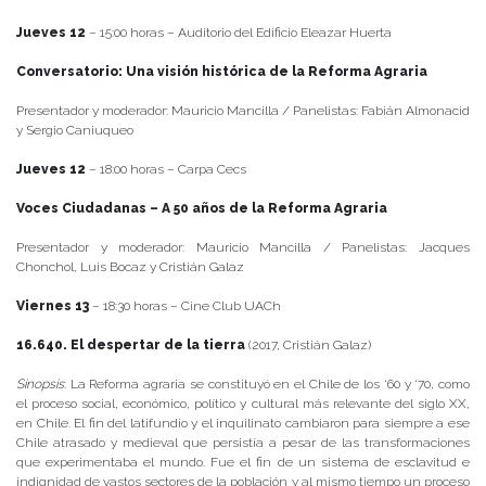
Jueves 12
– 15:00 horas – Auditorio del Edificio Eleazar Huerta
Conversatorio: Una visión histórica de la Reforma Agraria
Presentador y moderador: Mauricio Mancilla / Panelistas: Fabián Almonacid
y Sergio Caniuqueo
Jueves 12
– 18:00 horas – Carpa Cecs
Voces Ciudadanas – A 50 años de la Reforma Agraria
Presentador y moderador: Mauricio Mancilla / Panelistas: Jacques
Chonchol, Luis Bocaz y Cristián Galaz
Viernes 13
– 18:30 horas – Cine Club UACh
16.640. El despertar de la tierra
(2017, Cristián Galaz)
Sinopsis
: La Reforma agraria se constituyó en el Chile de los ‘60 y ‘70, como
el proceso social, económico, político y cultural más relevante del siglo XX,
en Chile. El fin del latifundio y el inquilinato cambiaron para siempre a ese
Chile atrasado y medieval que persistía a pesar de las transformaciones
que experimentaba el mundo. Fue el fin de un sistema de esclavitud e
indignidad de vastos sectores de la población y al mismo tiempo un proceso