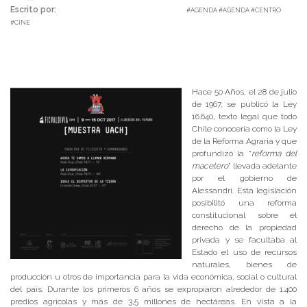
Escrito por:
Carolina Angulo | 03/10/2017 |
#AGENDA #AGENDA #CENTRO
#CINE
Hace 50 Años, el 28 de julio
de 1967, se publicó la Ley
16.640, texto legal que todo
Chile conocería como la Ley
de la Reforma Agraria y que
profundizó la “
reforma del
macetero
” llevada adelante
por el gobierno de
Alessandri. Esta legislación
posibilitó una reforma
constitucional sobre el
derecho de la propiedad
privada y se facultaba al
Estado el uso de recursos
naturales, bienes de
producción u otros de importancia para la vida económica, social o cultural
del país. Durante los primeros 6 años se expropiaron alrededor de 1.400
predios agrícolas y más de 3,5 millones de hectáreas. En vista a la