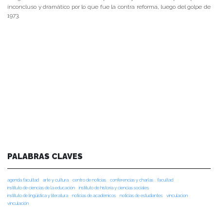
inconcluso y dramático por lo que fue la contra reforma, luego del golpe de
1973.
PALABRAS CLAVES
agenda facultad
arte y cultura
centro de noticias
conferencias y charlas
facultad
instituto de ciencias de la educación
instituto de historia y ciencias sociales
instituto de lingüística y literatura
noticias de académicos
noticias de estudiantes
vinculacion
vinculación