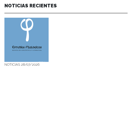
NOTICIAS RECIENTES
NOTICIAS 28/07/2026
📚 Anunciamos a nuestra comunidad universitaria que en la página de
Revistas UACh (http://revistas.uach.cl/), ya se encuentra disponible para
su lectura y descarga la edición del n° 77 de Estudios Filológicos (EFIL),
publicado recientemente. Felicitamos al equipo editorial de Estudios
Filológicos, al Instituto de Lingüística y Literatura, la Oficina de
Publicaciones de la Facultad […]