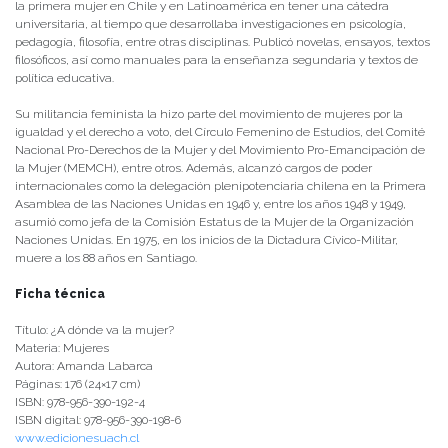
la primera mujer en Chile y en Latinoamérica en tener una cátedra
universitaria, al tiempo que desarrollaba investigaciones en psicología,
pedagogía, filosofía, entre otras disciplinas. Publicó novelas, ensayos, textos
filosóficos, así como manuales para la enseñanza segundaria y textos de
política educativa.
Su militancia feminista la hizo parte del movimiento de mujeres por la
igualdad y el derecho a voto, del Círculo Femenino de Estudios, del Comité
Nacional Pro-Derechos de la Mujer y del Movimiento Pro-Emancipación de
la Mujer (MEMCH), entre otros. Además, alcanzó cargos de poder
internacionales como la delegación plenipotenciaria chilena en la Primera
Asamblea de las Naciones Unidas en 1946 y, entre los años 1948 y 1949,
asumió como jefa de la Comisión Estatus de la Mujer de la Organización
Naciones Unidas. En 1975, en los inicios de la Dictadura Cívico-Militar,
muere a los 88 años en Santiago.
Ficha técnica
Título: ¿A dónde va la mujer?
Materia: Mujeres
Autora: Amanda Labarca
Páginas: 176 (24×17 cm)
ISBN: 978-956-390-192-4
ISBN digital: 978-956-390-198-6
www.edicionesuach.cl