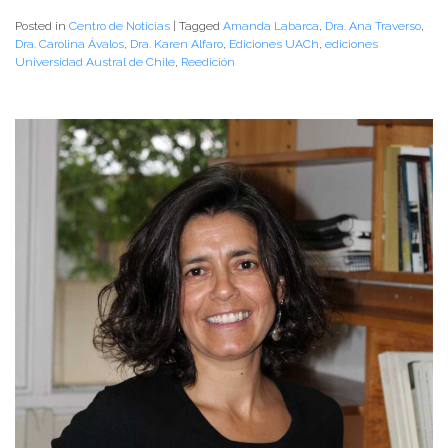
Posted in
Centro de Noticias
|
Tagged
Amanda Labarca
,
Dra. Ana Traverso
,
Dra. Carolina Ávalos
,
Dra. Karen Alfaro
,
Ediciones UACh
,
ediciones
Universidad Austral de Chile
,
Reedición