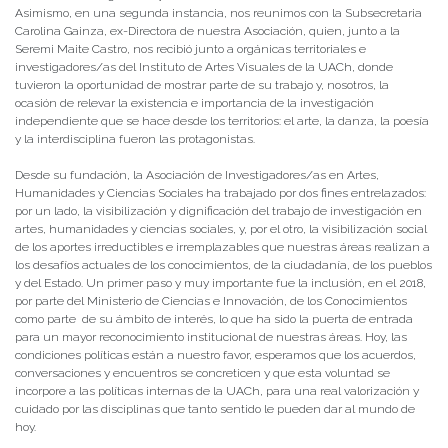
Asimismo, en una segunda instancia, nos reunimos con la Subsecretaria
Carolina Gainza, ex-Directora de nuestra Asociación, quien, junto a la
Seremi Maite Castro, nos recibió junto a orgánicas territoriales e
investigadores/as del Instituto de Artes Visuales de la UACh, donde
tuvieron la oportunidad de mostrar parte de su trabajo y, nosotros, la
ocasión de relevar la existencia e importancia de la investigación
independiente que se hace desde los territorios: el arte, la danza, la poesía
y la interdisciplina fueron las protagonistas.
Desde su fundación, la Asociación de Investigadores/as en Artes,
Humanidades y Ciencias Sociales ha trabajado por dos fines entrelazados:
por un lado, la visibilización y dignificación del trabajo de investigación en
artes, humanidades y ciencias sociales, y, por el otro, la visibilización social
de los aportes irreductibles e irremplazables que nuestras áreas realizan a
los desafíos actuales de los conocimientos, de la ciudadanía, de los pueblos
y del Estado. Un primer paso y muy importante fue la inclusión, en el 2018,
por parte del Ministerio de Ciencias e Innovación, de los Conocimientos
como parte de su ámbito de interés, lo que ha sido la puerta de entrada
para un mayor reconocimiento institucional de nuestras áreas. Hoy, las
condiciones políticas están a nuestro favor, esperamos que los acuerdos,
conversaciones y encuentros se concreticen y que esta voluntad se
incorpore a las políticas internas de la UACh, para una real valorización y
cuidado por las disciplinas que tanto sentido le pueden dar al mundo de
hoy.