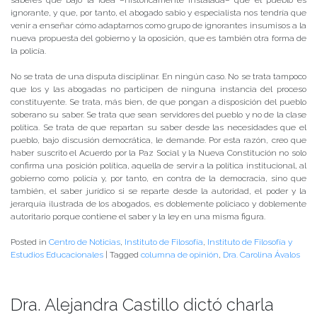
ignorante, y que, por tanto, el abogado sabio y especialista nos tendría que
venir a enseñar cómo adaptarnos como grupo de ignorantes insumisos a la
nueva propuesta del gobierno y la oposición, que es también otra forma de
la policía.
No se trata de una disputa disciplinar. En ningún caso. No se trata tampoco
que los y las abogadas no participen de ninguna instancia del proceso
constituyente. Se trata, más bien, de que pongan a disposición del pueblo
soberano su saber. Se trata que sean servidores del pueblo y no de la clase
política. Se trata de que repartan su saber desde las necesidades que el
pueblo, bajo discusión democrática, le demande. Por esta razón, creo que
haber suscrito el Acuerdo por la Paz Social y la Nueva Constitución no solo
confirma una posición política, aquella de servir a la política institucional, al
gobierno como policía y, por tanto, en contra de la democracia, sino que
también, el saber jurídico si se reparte desde la autoridad, el poder y la
jerarquía ilustrada de los abogados, es doblemente policiaco y doblemente
autoritario porque contiene el saber y la ley en una misma figura.
Posted in
Centro de Noticias
,
Instituto de Filosofía
,
Instituto de Filosofía y
Estudios Educacionales
|
Tagged
columna de opinión
,
Dra. Carolina Ávalos
Dra. Alejandra Castillo dictó charla