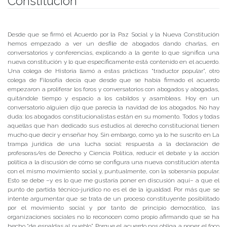
Constitución
Publicado el
29/11/2019
- Facultad de Filosofía y Humanidades
Desde que se firmó el Acuerdo por la Paz Social y la Nueva Constitución
hemos empezado a ver un desfile de abogados dando charlas, en
conversatorios y conferencias, explicando a la gente lo que significa una
nueva constitución y lo que específicamente está contenido en el acuerdo.
Una colega de Historia llamó a estas prácticas “traductor popular”, otro
colega de Filosofía decía que desde que se había firmado el acuerdo
empezaron a proliferar los foros y conversatorios con abogados y abogadas,
quitándole tiempo y espacio a los cabildos y asambleas. Hoy en un
conversatorio alguien dijo que parecía la navidad de los abogados. No hay
duda: los abogados constitucionalistas están en su momento. Todos y todas
aquellas que han dedicado sus estudios al derecho constitucional tienen
mucho que decir y enseñar hoy. Sin embargo, como ya lo he suscrito en La
trampa jurídica de una lucha social: respuesta a la declaración de
profesoras/es de Derecho y Ciencia Política, reducir el debate y la acción
política a la discusión de cómo se configura una nueva constitución atenta
con el mismo movimiento social y, puntualmente, con la soberanía popular.
Esto se debe –y es lo que me gustaría poner en discusión aquí– a que el
punto de partida técnico-jurídico no es el de la igualdad. Por más que se
intente argumentar que se trata de un proceso constituyente posibilitado
por el movimiento social y por tanto de principio democrático, las
organizaciones sociales no lo reconocen como propio afirmando que se ha
hecho “de espaldas al pueblo”. Porque el acuerdo nos obliga a poner el foco