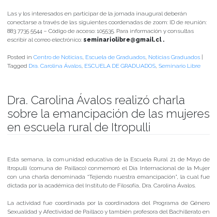
Las y los interesados en participar de la jornada inaugural deberán
conectarse a través de las siguientes coordenadas de zoom: ID de reunión:
883 7735 5544 – Código de acceso: 105535. Para información y consultas
escribir al correo electrónico:
seminariolibre@gmail.cl .
Posted in
Centro de Noticias
,
Escuela de Graduados
,
Noticias Graduados
|
Tagged
Dra. Carolina Ávalos
,
ESCUELA DE GRADUADOS
,
Seminario Libre
Dra. Carolina Ávalos realizó charla
sobre la emancipación de las mujeres
en escuela rural de Itropulli
Publicado el
12/03/2020
- Facultad de Filosofía y Humanidades
Esta semana, la comunidad educativa de la Escuela Rural 21 de Mayo de
Itropulli (comuna de Paillaco) conmemoró el Día Internacional de la Mujer
con una charla denominada “Tejiendo nuestra emancipación”, la cual fue
dictada por la académica del Instituto de Filosofía, Dra. Carolina Ávalos.
La actividad fue coordinada por la coordinadora del Programa de Género
Sexualidad y Afectividad de Paillaco y también profesora del Bachillerato en