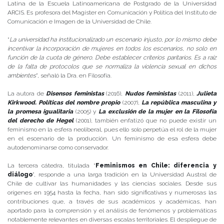
Latina de la Escuela Latinoamericana de Postgrado de la Universidad
ARCIS. Es profesora del Magíster en Comunicación y Política del Instituto de
Comunicación e Imagen de la Universidad de Chile.
“
La universidad ha institucionalizado un escenario injusto, por lo mismo debe
incentivar la incorporación de mujeres en todos los escenarios, no solo en
función de la cuota de género. Debe establecer criterios paritarios. Es a raíz
de la falta de protocolos que se normaliza la violencia sexual en dichos
ambientes
”, señaló la Dra. en Filosofía.
La autora de
Disensos feministas
(2016),
Nudos feministas
(2011),
Julieta
Kirkwood. Políticas del nombre propio
(2007),
La república masculina y
la promesa igualitaria
(2005) y
La exclusión de la mujer en la Filosofía
del derecho de Hegel
(2001), también enfatizó que no puede existir un
feminismo en la esfera neoliberal, pues ello solo perpetúa el rol de la mujer
en el escenario de la producción. Un feminismo de esa esfera debe
autodenominarse como conservador.
La tercera cátedra, titulada “
Feminismos en Chile: diferencia y
diálogo
”, responde a una larga tradición en la Universidad Austral de
Chile de cultivar las humanidades y las ciencias sociales. Desde sus
orígenes en 1954 hasta la fecha, han sido significativas y numerosas las
contribuciones que, a través de sus académicos y académicas, han
aportado para la comprensión y el análisis de fenómenos y problemáticas
notablemente relevantes en diversas escalas territoriales. El despliegue de