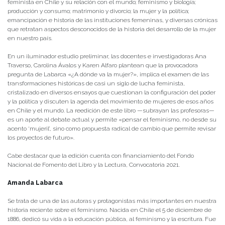
feminista en Chile y su relación con el mundo; feminismo y biología;
producción y consumo; matrimonio y divorcio; la mujer y la política;
emancipación e historia de las instituciones femeninas, y diversas crónicas
que retratan aspectos desconocidos de la historia del desarrollo de la mujer
en nuestro país.
En un iluminador estudio preliminar, las docentes e investigadoras Ana
Traverso, Carolina Ávalos y Karen Alfaro plantean que la provocadora
pregunta de Labarca «¿A dónde va la mujer?», implica el examen de las
transformaciones históricas de casi un siglo de lucha feminista,
cristalizado en diversos ensayos que cuestionan la configuración del poder
y la política y discuten la agenda del movimiento de mujeres de esos años
en Chile y el mundo. La reedición de este libro —subrayan las profesoras—
es un aporte al debate actual y permite «pensar el feminismo, no desde su
acento ‘mujeril’, sino como propuesta radical de cambio que permite revisar
los proyectos de futuro».
Cabe destacar que la edición cuenta con financiamiento del Fondo
Nacional de Fomento del Libro y la Lectura, Convocatoria 2021.
Amanda Labarca
Se trata de una de las autoras y protagonistas más importantes en nuestra
historia reciente sobre el feminismo. Nacida en Chile el 5 de diciembre de
1886, dedicó su vida a la educación pública, al feminismo y la escritura. Fue