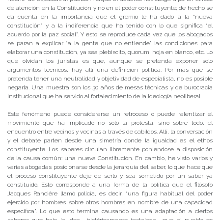
de atención en la Constitución y no en el poder constituyente; de hecho se
da cuenta en la importancia que el gremio le ha dado a la “nueva
constitución” y a la indiferencia que ha tenido con lo que significa “el
acuerdo por la paz social”. Y esto se reproduce cada vez que los abogados
se paran a explicar “a la gente que no entiende” las condiciones para
elaborar una constitución, ya sea plebiscito, quorum, hoja en blanco, etc. Lo
que olvidan los juristas es que, aunque se pretenda exponer solo
argumentos técnicos, hay allí una definición política. Por más que se
pretenda tener una neutralidad y objetividad de especialista, no es posible
negarla. Una muestra son los 30 años de mesas técnicas y de burocracia
institucional que ha servido al fortalecimiento de la ideología neoliberal.
Este fenómeno puede considerarse un retroceso o puede ralentizar el
movimiento que ha implicado no solo la protesta, sino sobre todo, el
encuentro entre vecinos y vecinas a través de cabildos. Allí, la conversación
y el debate parten desde una simetría donde la igualdad es el ethos
constituyente. Los saberes circulan libremente poniendose a disposición
de la causa común: una nueva Constitución. En cambio, he visto varios y
varias abogadas posicionarse desde la jerarquía del saber, lo que hace que
el proceso constituyente deje de serlo y sea sometido por un saber ya
constituído. Esto corresponde a una forma de la política que el filósofo
Jacques Rancière llamó policía, es decir, “una figura habitual del poder
ejercido por hombres sobre otros hombres en nombre de una capacidad
específica”. Lo que esto termina causando es una adaptación a ciertos
saberes que bajo la idea –históricamente instalada– que el pueblo es