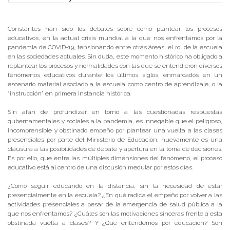
Publicado el
22/04/2020
- Facultad de Filosofía y Humanidades
Constantes han sido los debates sobre cómo plantear los procesos
educativos, en la actual crisis mundial a la que nos enfrentamos por la
pandemia de COVID-19, tensionando entre otras áreas, el rol de la escuela
en las sociedades actuales. Sin duda, este momento histórico ha obligado a
replantear los procesos y normalidades con las que se entendieron diversos
fenómenos educativos durante los últimos siglos, enmarcados en un
escenario material asociado a la escuela como centro de aprendizaje, o la
“instrucción” en primera instancia histórica.
Sin afán de profundizar en torno a las cuestionadas respuestas
gubernamentales y sociales a la pandemia, es innegable que el peligroso,
incomprensible y obstinado empeño por plantear una vuelta a las clases
presenciales por parte del Ministerio de Educación, nuevamente es una
clausura a las posibilidades de debate y apertura en la toma de decisiones.
Es por ello, que entre las múltiples dimensiones del fenómeno, el proceso
educativo está al centro de una discusión medular por estos días.
¿Cómo seguir educando en la distancia, sin la necesidad de estar
presencialmente en la escuela? ¿En qué radica el empeño por volver a las
actividades presenciales a pesar de la emergencia de salud pública a la
que nos enfrentamos? ¿Cuáles son las motivaciones sinceras frente a esta
obstinada vuelta a clases? Y ¿Qué entendemos por educación? Son