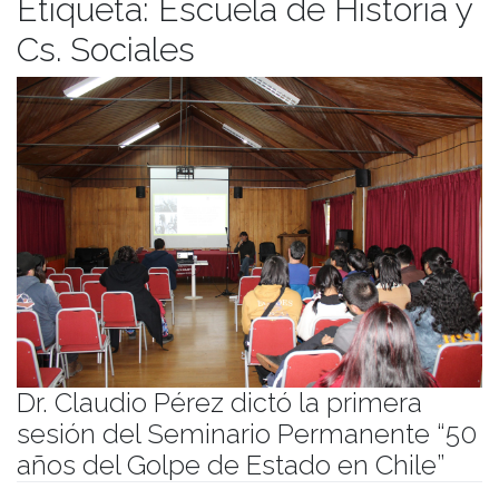
Etiqueta:
Escuela de Historia y
Cs. Sociales
Dr. Claudio Pérez dictó la primera
sesión del Seminario Permanente “50
años del Golpe de Estado en Chile”
Publicado el
19/05/2023
- Facultad de Filosofía y Humanidades