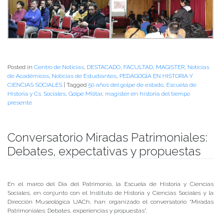
Posted in
Centro de Noticias
,
DESTACADO
,
FACULTAD
,
MAGISTER
,
Noticias
de Académicos
,
Noticias de Estudiantes
,
PEDAGOGÍA EN HISTORIA Y
CIENCIAS SOCIALES
|
Tagged
50 años del golpe de estado
,
Escuela de
Historia y Cs. Sociales
,
Golpe Militar
,
magister en historia del tiempo
presente
Conversatorio Miradas Patrimoniales:
Debates, expectativas y propuestas
Publicado el
26/05/2020
- Facultad de Filosofía y Humanidades
En el marco del Día del Patrimonio, la Escuela de Historia y Ciencias
Sociales, en conjunto con el Instituto de Historia y Ciencias Sociales y la
Dirección Museológica UACh, han organizado el conversatorio “Miradas
Patrimoniales: Debates, experiencias y propuestas”.