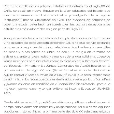
Con el desarrollo de las políticas estatales educativas en el siglo XX en
Chile, se gestó un nuevo impulso en la labor educativa del Estado, que
tuvo como elemento simbólico e inicial la promulgación de la Ley de
Instrucción Primaria Obligatoria en 1920. Los avances en términos de
cobertura escolar detentaron un correlato en las políticas de ayuda a los
estudiantes más vulnerables en gran parte del siglo XX.
Aunque suene obvio, la escuela no solo implicó la adquisición de un saber
y habilidades de corte académico/conceptual, sino que se fue gestando
como espacio seguro en términos materiales y de sobrevivencia para miles
de niñas y niños pobres en Chile, es decir, un refugio en términos de
asistencia, ante la precariedad y violencias de la vida cotidiana. Luego de
varias instancias administrativas como la creación de la Dirección General
de Educación Primaria y las Juntas Comunales de Auxilio Escolar en la
primera mitad del siglo XX, en 1964 se formaliza la Junta Nacional de
Auxilio Escolar y Becas a través de la Ley Nº 15.720, que sería “responsable
de administrar los recursos estatales destinados a velar por los niños, niñas
y jóvenes chilenos en condición de vulnerabilidad biopsicosocial, para que
ingresen, permanezcan y tengan éxito en el Sistema Educativo” (JUNAEB:
2020).
Desde ahí se acentuó y perfiló un afán con políticas sostenidas en el
tiempo para avanzar en cobertura y obligatoriedad, por ello desde algunas
posiciones historiográficas, la primera parte del siglo XX está caracterizada