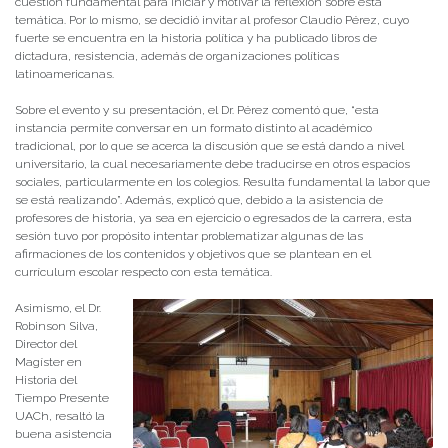
cuestión fundamental para iniciar y motivar la reflexión sobre esta
temática. Por lo mismo, se decidió invitar al profesor Claudio Pérez, cuyo
fuerte se encuentra en la historia política y ha publicado libros de
dictadura, resistencia, además de organizaciones políticas
latinoamericanas.
Sobre el evento y su presentación, el Dr. Pérez comentó que, “esta
instancia permite conversar en un formato distinto al académico
tradicional, por lo que se acerca la discusión que se está dando a nivel
universitario, la cual necesariamente debe traducirse en otros espacios
sociales, particularmente en los colegios. Resulta fundamental la labor que
se está realizando”. Además, explicó que, debido a la asistencia de
profesores de historia, ya sea en ejercicio o egresados de la carrera, esta
sesión tuvo por propósito intentar problematizar algunas de las
afirmaciones de los contenidos y objetivos que se plantean en el
currículum escolar respecto con esta temática.
Asimismo, el Dr.
Robinson Silva,
Director del
Magíster en
Historia del
Tiempo Presente
UACh, resaltó la
buena asistencia