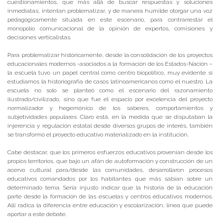
cuestionamientos, que más allá de buscar respuestas y soluciones
inmediatas, intentan problematizar, y de manera humilde otorgar una voz
pedagógicamente situada en este escenario, para contrarrestar el
monopolio comunicacional de la opinión de expertos, comisiones y
decisiones verticalistas.
Para problematizar históricamente, desde la consolidación de los proyectos
educacionales modernos -asociados a la formación de los Estados-Nación –
la escuela tuvo un papel central como centro biopolítico, muy evidente si
estudiamos la historiografía de casos latinoamericanos como el nuestro. La
escuela no solo se planteó como el escenario del razonamiento
ilustrado/civilizado, sino que fue el espacio por excelencia del proyecto
normalizador y hegemónico de los saberes, comportamientos y
subjetividades populares. Claro está, en la medida que se disputaban la
injerencia y regulación estatal desde diversos grupos de interés, también
se transformó el proyecto educativo materializado en la institución.
Cabe destacar, que los primeros esfuerzos educativos provenían desde los
propios territorios, que bajo un afán de autoformación y construcción de un
acervo cultural para/desde las comunidades, desarrollaron procesos
educativos comandados por los habitantes que más sabían sobre un
determinado tema. Sería injusto indicar que la historia de la educación
parte desde la formación de las escuelas y centros educativos modernos.
Allí radica la diferencia entre educación y escolarización, línea que puede
aportar a este debate.