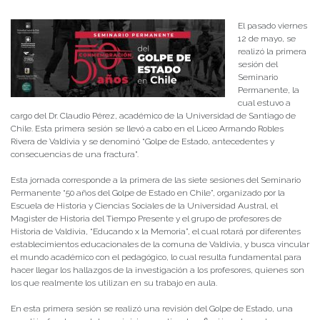
El pasado viernes
12 de mayo, se
realizó la primera
sesión del
Seminario
Permanente, la
cual estuvo a
cargo del Dr. Claudio Pérez, académico de la Universidad de Santiago de
Chile. Esta primera sesión se llevó a cabo en el Liceo Armando Robles
Rivera de Valdivia y se denominó “Golpe de Estado, antecedentes y
consecuencias de una fractura”.
Esta jornada corresponde a la primera de las siete sesiones del Seminario
Permanente “50 años del Golpe de Estado en Chile”, organizado por la
Escuela de Historia y Ciencias Sociales de la Universidad Austral, el
Magister de Historia del Tiempo Presente y el grupo de profesores de
Historia de Valdivia, “Educando x la Memoria”, el cual rotará por diferentes
establecimientos educacionales de la comuna de Valdivia, y busca vincular
el mundo académico con el pedagógico, lo cual resulta fundamental para
hacer llegar los hallazgos de la investigación a los profesores, quienes son
los que realmente los utilizan en su trabajo en aula.
En esta primera sesión se realizó una revisión del Golpe de Estado, una