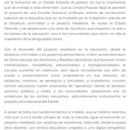
por la formación de un Estado Docente. Al parecer, tal fue la importancia
que se entregó a esta dimensión, que la Unidad Popular llegó al plantear
el proyecto de una Escuela Nacional Unificada, intento de construcción
colectiva de lo educativo que se vio frustrado por la instalación violenta de
la dictadura civil-militar y el proyecto neoliberal. Se acaba el Estado
Docente, y se perpetuaron una serie de injusticias que impactan no solo a
los actores de la educación, sino a las comunidades que vieron en ella la
superación de la desigualdad social.
Con el desarrollo del proyecto neoliberal en la educación, desde la
dictadura civil-militar y los gobiernos democráticos, si bien se transformaron
de forma abrupta las directrices y filosofías educativas que tomarían tintes
individualistas, competitivos, precarizadores y homogeneizadores; la
escuela aumentó en cobertura, pero siguió consolidando ese afán de
auxilio y asistencialismo. Como antecedente en esa dirección, en
dictadura, mientras se perseguía y torturaban a ciudadanos, muchos
centros educativos fueron escenarios de “operativos” donde se llevaban
servicios públicos y civiles a las comunidades, proyectando ese rol
asistencial de los centros educativos, profundamente instrumental al
proyecto refundacional del Estado.
A pesar de todos los cuestionamientos al modelo, que se hicieron latentes
más que nunca desde octubre de 2019, la escuela sigue encarnando un
proyecto neoliberal, con prácticas de resistencia, claro está, desde el propio
oficio docente. Los centros educativos arrojados a una lógica competitiva