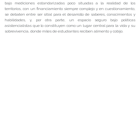
bajo mediciones estandarizadas poco situadas a la realidad de los
territorios, con un financiamiento siempre complejo y en cuestionamiento,
se debaten entre ser sitial para el desarrollo de saberes, conocimientos y
habilidades, y, por otra parte, un espacio seguro bajo políticas
asistencialistas que lo constituyen como un lugar central para la vida y su
sobrevivencia, donde miles de estudiantes reciben alimento y cobijo.
Por ello, es que en las primeras líneas de la reflexión, no se propone otorgar
una posición cerrada o una solución, sino aportar a un debate contingente
y en transformación diaria, que permita cuestionar y discutir, algo que al
parecer, las propias autoridades gubernamentales buscarían evitar con
una urgencia de normalización enfermiza, que violenta de sobremanera
en un momento de llamado y necesidad al cuidado colectivo de los
cuerpos, como indica la historiadora María Angélica Illanes.
La crisis generada por la propagación del COVID-19 ha puesto en evidencia
que los establecimientos educativos, están tensionados constantemente
en dos dimensiones, desarrollo/adquisición de conocimientos y
aprendizajes, por un lado, y su rol asistencialista por otro. Quizá es
incómodo para algunas posiciones destacar ese doble debate, ya que
existe un afán por invisibilizar el nivel de pobreza, desigualdad y
precarización que existe aún en nuestro país, porque al parecer habían
“resuelto” en gran parte esas necesidades materiales. Tal como pasa con la
crisis en la salud pública, el COVID-19 evidencia la precariedad y las
consecuenticas del desmantelamiento/invisibilización del Estado bajo el