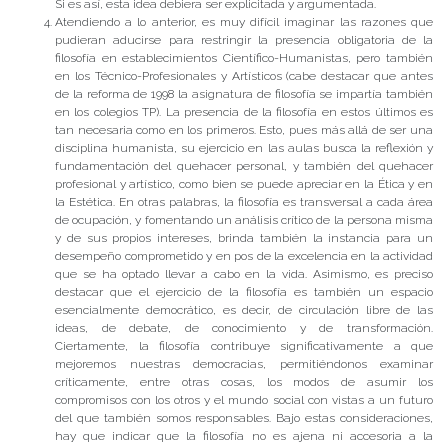
Si es así, esta idea debiera ser explicitada y argumentada.
Atendiendo a lo anterior, es muy difícil imaginar las razones que
pudieran aducirse para restringir la presencia obligatoria de la
filosofía en establecimientos Científico-Humanistas, pero también
en los Técnico-Profesionales y Artísticos (cabe destacar que antes
de la reforma de 1998 la asignatura de filosofía se impartía también
en los colegios TP). La presencia de la filosofía en estos últimos es
tan necesaria como en los primeros. Esto, pues más allá de ser una
disciplina humanista, su ejercicio en las aulas busca la reflexión y
fundamentación del quehacer personal, y también del quehacer
profesional y artístico, como bien se puede apreciar en la Ética y en
la Estética. En otras palabras, la filosofía es transversal a cada área
de ocupación, y fomentando un análisis crítico de la persona misma
y de sus propios intereses, brinda también la instancia para un
desempeño comprometido y en pos de la excelencia en la actividad
que se ha optado llevar a cabo en la vida. Asimismo, es preciso
destacar que el ejercicio de la filosofía es también un espacio
esencialmente democrático, es decir, de circulación libre de las
ideas, de debate, de conocimiento y de transformación.
Ciertamente, la filosofía contribuye significativamente a que
mejoremos nuestras democracias, permitiéndonos examinar
críticamente, entre otras cosas, los modos de asumir los
compromisos con los otros y el mundo social con vistas a un futuro
del que también somos responsables. Bajo estas consideraciones,
hay que indicar que la filosofía no es ajena ni accesoria a la