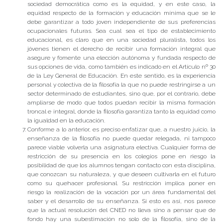
sociedad democrática como es la equidad, y en este caso, la
equidad respecto de la formación y educación mínima que se le
debe garantizar a todo joven independiente de sus preferencias
ocupacionales futuras. Sea cual sea el tipo de establecimiento
educacional, es claro que en una sociedad pluralista, todos los
jóvenes tienen el derecho de recibir una formación integral que
asegure y fomente una elección autónoma y fundada respecto de
sus opciones de vida, como también es indicado en el Artículo nº 30
de la Ley General de Educación. En este sentido, es la experiencia
personal y colectiva de la filosofía la que no puede restringirse a un
sector determinado de estudiantes, sino que, por el contrario, debe
ampliarse de modo que todos puedan recibir la misma formación
troncal e integral, donde la filosofía garantiza tanto la equidad como
la igualdad en la educación.
Conforme a lo anterior, es preciso enfatizar que, a nuestro juicio, la
enseñanza de la filosofía no puede quedar relegada, ni tampoco
parece viable volverla una asignatura electiva. Cualquier forma de
restricción de su presencia en los colegios pone en riesgo la
posibilidad de que los alumnos tengan contacto con esta disciplina,
que conozcan su naturaleza, y que deseen cultivarla en el futuro
como su quehacer profesional. Su restricción implica poner en
riesgo la realización de la vocación por un área fundamental del
saber y el desarrollo de su enseñanza. Si esto es así, nos parece
que la actual resolución del CNED no lleva sino a pensar que de
fondo hay una subestimación no solo de la filosofía, sino de la