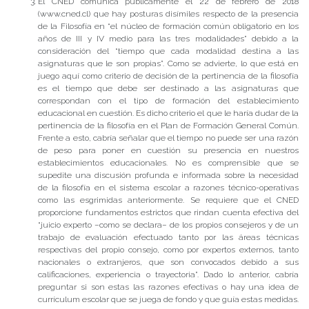
El CNED comunica públicamente el 22 de febrero de 2018
(www.cned.cl) que hay posturas disímiles respecto de la presencia
de la Filosofía en “el núcleo de formación común obligatorio en los
años de III y IV medio para las tres modalidades” debido a la
consideración del “tiempo que cada modalidad destina a las
asignaturas que le son propias”. Como se advierte, lo que está en
juego aquí como criterio de decisión de la pertinencia de la filosofía
es el tiempo que debe ser destinado a las asignaturas que
correspondan con el tipo de formación del establecimiento
educacional en cuestión. Es dicho criterio el que le haría dudar de la
pertinencia de la filosofía en el Plan de Formación General Común.
Frente a esto, cabría señalar que el tiempo no puede ser una razón
de peso para poner en cuestión su presencia en nuestros
establecimientos educacionales. No es comprensible que se
supedite una discusión profunda e informada sobre la necesidad
de la filosofía en el sistema escolar a razones técnico-operativas
como las esgrimidas anteriormente. Se requiere que el CNED
proporcione fundamentos estrictos que rindan cuenta efectiva del
“juicio experto –como se declara– de los propios consejeros y de un
trabajo de evaluación efectuado tanto por las áreas técnicas
respectivas del propio consejo, como por expertos externos, tanto
nacionales o extranjeros, que son convocados debido a sus
calificaciones, experiencia o trayectoria”. Dado lo anterior, cabría
preguntar si son estas las razones efectivas o hay una idea de
currículum escolar que se juega de fondo y que guía estas medidas.