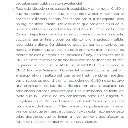
del saber sean cultivadas con excelencia?
Toda esta situación nos parece inaceptable, y llamamos al CNED a
que nos comunique en qué sentido dice valorar y reconocer el
aporte de la filosofía, cuando, finalmente, con su juicio experto –pero
no argumentado– emite una resolución que poniendo en duda la
presencia obligatoria de la Filosofía en el Plan de Formación General
Común, impediría que todos nuestros jóvenes puedan conocerla,
cultivarla, transmitirla y optar por ella como una profesión válida,
reconocida y digna. Considerando todos los puntos anteriores, es
necesario indicar que el debate público que se ha mantenido en los
medios sociales a propósito del Acuerdo Nº 025/2018 emitido por el
CNED el 12 de febrero de este año no puede ser calificado de “burdo”.
Es preciso aclarar que ni ACHIF, ni REPROFICH, han acusado al
CNED de querer “eliminar” Filosofía del Sistema Escolar actual. Sin
embargo, el gran peligro del que se está advirtiendo en nuestros
comunicados es que, si bien la resolución del CNED no constituye
una eliminación de iure de la filosofía, con ella se preparan las
condiciones políticas propicias para una eliminación de facto, en
tanto que la Filosofía no sea considerada como una asignatura
obligatoria en el Plan de Formación General Común en las tres
modalidades de formación. Y frente a esto, no podemos permanecer
pasivos, sino que es nuestra obligación cívica exigir razones de peso
sobre decisiones que se toman a nivel político y que afectan el
futuro de un área del saber y de quienes la ejercen.