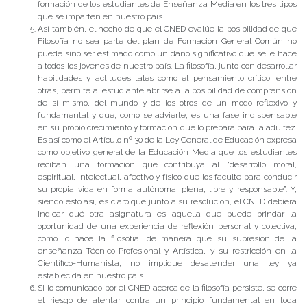
formación de los estudiantes de Enseñanza Media en los tres tipos
que se imparten en nuestro país.
Así también, el hecho de que el CNED evalúe la posibilidad de que
Filosofía no sea parte del plan de Formación General Común no
puede sino ser estimado como un daño significativo que se le hace
a todos los jóvenes de nuestro país. La filosofía, junto con desarrollar
habilidades y actitudes tales como el pensamiento crítico, entre
otras, permite al estudiante abrirse a la posibilidad de comprensión
de sí mismo, del mundo y de los otros de un modo reflexivo y
fundamental y que, como se advierte, es una fase indispensable
en su propio crecimiento y formación que lo prepara para la adultez.
Es así como el Artículo nº 30 de la Ley General de Educación expresa
como objetivo general de la Educación Media que los estudiantes
reciban una formación que contribuya al “desarrollo moral,
espiritual, intelectual, afectivo y físico que los faculte para conducir
su propia vida en forma autónoma, plena, libre y responsable”. Y,
siendo esto así, es claro que junto a su resolución, el CNED debiera
indicar qué otra asignatura es aquella que puede brindar la
oportunidad de una experiencia de reflexión personal y colectiva,
como lo hace la filosofía, de manera que su supresión de la
enseñanza Técnico-Profesional y Artística, y su restricción en la
Científico-Humanista, no implique desatender una ley ya
establecida en nuestro país.
Si lo comunicado por el CNED acerca de la filosofía persiste, se corre
el riesgo de atentar contra un principio fundamental en toda