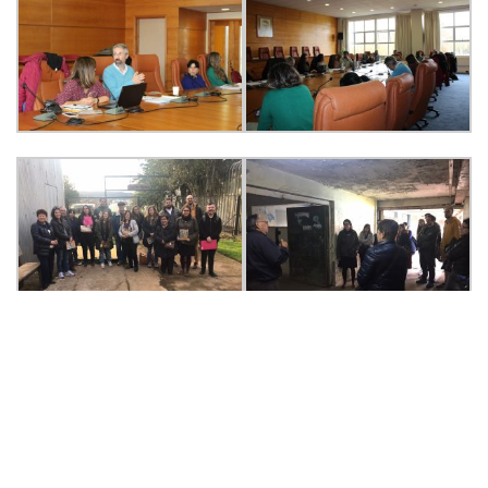
Posted in
ACADÉMICOS
,
Centro de Noticias
,
Noticias de Académicos
,
PEDAGOGÍA EN HISTORIA Y CIENCIAS SOCIALES
,
Postgrado
,
VINCULACIÓN
|
Tagged
democracia
,
economía
,
Encuentro binacional
,
Facultad de Filosofia
y Humanidades
,
historia
,
Instituto de Historia y Ciencias Sociales
,
neoliberalismo
,
Universidad Austral de Chile
,
Universidad de Los Lagos
,