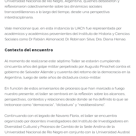
Universidad Nacional de Rio Negro, Argentina, quienes debatieron y
reflexionaron colectivamente sobre las dinámicas sociales
transcordilleranas a lo largo del tiempo, desde una perspectiva
interdisciplinaria.
Vale mencionar que, en esta instancia la UACh fue representada por
académicos y académicas provenientes del Instituto de Historia y Ciencias
Sociales como Dr Fabián Almonacid; Dr. Robinson Silva; Dra. Diana Henao.
Contexto del encuentro
Al momento de realizarse este séptimo Taller se estarán cumpliendo
cincuenta años del golpe militar perpetrado por Augusto Pinochet contra el
gobierno de Salvador Allende y cuarenta del retorno de la democracia en la
Argentina, luego de siete años de dictadura cívico-militar.
En función de estos aniversarios de procesos que han marcado a fuego
nuestro presente, el taller se centrará en la reflexión sobre los alcances,
perspectivas, contextos y relaciones desde donde se ha definido lo que se
(re)conoce como “democracia”, “dictadura” y “neoliberalismo”.
Continuando con el legado de Navarro Floria, el taller se encuentra
organizado por docentes investigadores del Instituto de Investigadores en
Diversidad Cultural y Procesos de Cambio de la Sede Andina de la
Universidad Nacional de Río Negro en conjunto con la Universidad Austral