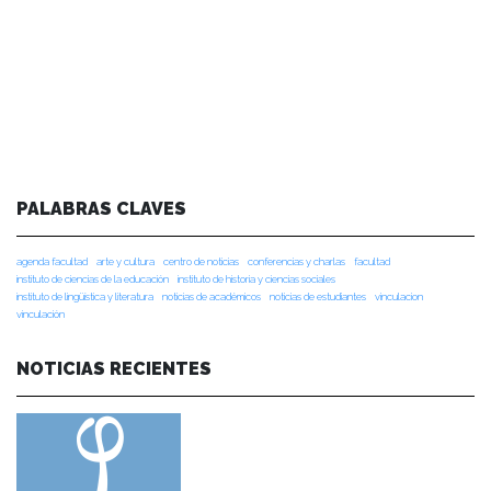
PALABRAS CLAVES
agenda facultad
arte y cultura
centro de noticias
conferencias y charlas
facultad
instituto de ciencias de la educación
instituto de historia y ciencias sociales
instituto de lingüística y literatura
noticias de académicos
noticias de estudiantes
vinculacion
vinculación
NOTICIAS RECIENTES