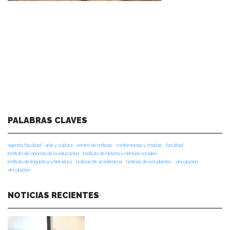
PALABRAS CLAVES
agenda facultad
arte y cultura
centro de noticias
conferencias y charlas
facultad
instituto de ciencias de la educación
instituto de historia y ciencias sociales
instituto de lingüística y literatura
noticias de académicos
noticias de estudiantes
vinculacion
vinculación
NOTICIAS RECIENTES