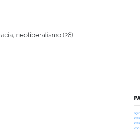
acia, neoliberalismo (28)
P
agen
insti
insti
vinc