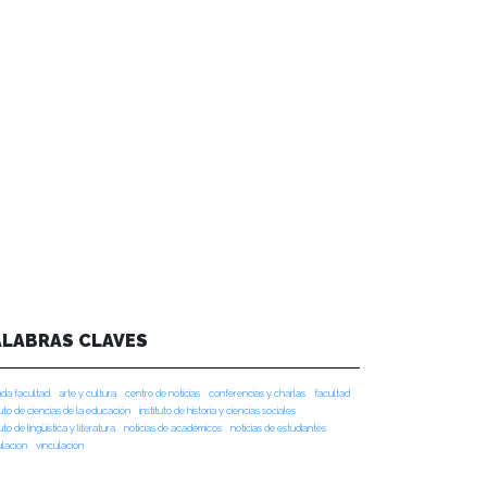
ALABRAS CLAVES
da facultad
arte y cultura
centro de noticias
conferencias y charlas
facultad
tuto de ciencias de la educación
instituto de historia y ciencias sociales
tuto de lingüística y literatura
noticias de académicos
noticias de estudiantes
ulacion
vinculación