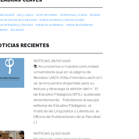
da facultad
arte y cultura
centro de noticias
conferencias y charlas
facultad
tuto de ciencias de la educación
instituto de historia y ciencias sociales
tuto de lingüística y literatura
noticias de académicos
noticias de estudiantes
ulacion
vinculación
OTICIAS RECIENTES
NOTICIAS 28/07/2026
📚 Anunciamos a nuestra comunidad
universitaria que en la página de
Revistas UACh (http://revistas.uach.cl/),
ya se encuentra disponible para su
lectura y descarga la edición del n° 77
de Estudios Filológicos (EFIL), publicado
recientemente. Felicitamos al equipo
editorial de Estudios Filológicos, al
Instituto de Lingüística y Literatura, la
Oficina de Publicaciones de la Facultad
[…]
NOTICIAS 15/07/2026
Muchos de estos recursos fueron