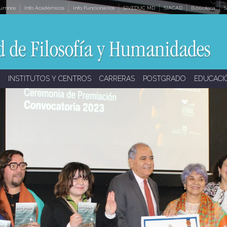
lumnos
Info Académicos
Info Funcionarios
SIVEDUC MD
SIACAD
Biblioteca
S
INSTITUTOS Y CENTROS
CARRERAS
POSTGRADO
EDUCACI