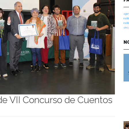
agen
insti
insti
vinc
N
de VII Concurso de Cuentos
manidades