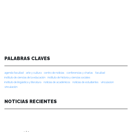
PALABRAS CLAVES
agenda facultad
arte y cultura
centro de noticias
conferencias y charlas
facultad
instituto de ciencias de la educación
instituto de historia y ciencias sociales
instituto de lingüística y literatura
noticias de académicos
noticias de estudiantes
vinculacion
vinculación
NOTICIAS RECIENTES