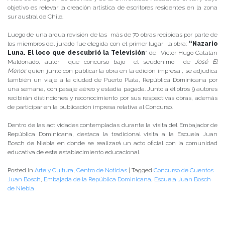
objetivo es relevar la creación artística de escritores residentes en la zona
sur austral de Chile.
Luego de una ardua revisión de las más de 70 obras recibidas por parte de
los miembros del jurado fue elegida con el primer lugar la obra:
“Nazario
Luna. El loco que descubrió la Televisión
” de Victor Hugo Catalán
Maldonado, autor que concursó bajo el seudónimo de
José El
Menor,
quien junto con publicar la obra en la edición impresa , se adjudica
también
un viaje a la ciudad de Puerto Plata, República Dominicana por
una semana, con pasaje aéreo y estadía pagada. Junto a él otros 9 autores
recibirán distinciones y reconocimiento por sus respectivas obras, además
de participar en la publicación impresa relativa al Concurso.
Dentro de las actividades contempladas durante la visita del Embajador de
República Dominicana, destaca la tradicional visita a la Escuela Juan
Bosch de Niebla en donde se realizará un acto oficial con la comunidad
educativa de este establecimiento educacional.
Posted in
Arte y Cultura
,
Centro de Noticias
|
Tagged
Concurso de Cuentos
Juan Bosch
,
Embajada de la República Dominicana
,
Escuela Juan Bosch
de Niebla