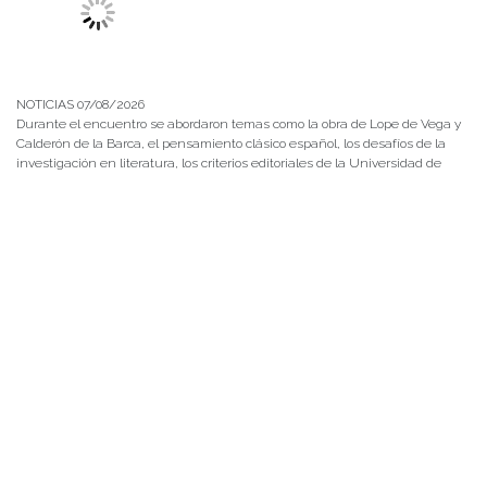
NOTICIAS 07/08/2026
Durante el encuentro se abordaron temas como la obra de Lope de Vega y
Calderón de la Barca, el pensamiento clásico español, los desafíos de la
investigación en literatura, los criterios editoriales de la Universidad de
Navarra y las proyecciones de publicaciones y proyectos conjuntos.
NOTICIAS 28/07/2026
📚 Anunciamos a nuestra comunidad universitaria que en la página de
Revistas UACh (http://revistas.uach.cl/), ya se encuentra disponible para
su lectura y descarga la edición del n° 77 de Estudios Filológicos (EFIL),
publicado recientemente. Felicitamos al equipo editorial de Estudios
Filológicos, al Instituto de Lingüística y Literatura, la Oficina de