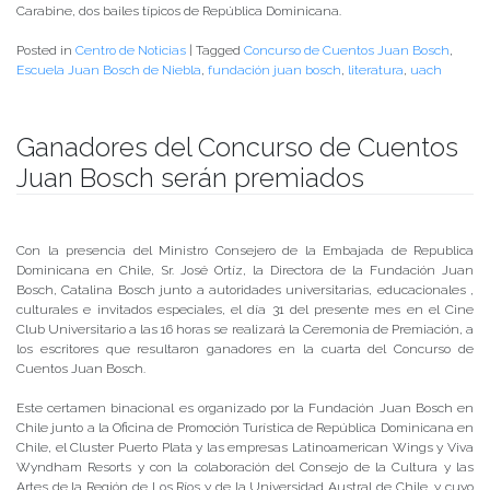
Carabine, dos bailes típicos de República Dominicana.
Posted in
Centro de Noticias
|
Tagged
Concurso de Cuentos Juan Bosch
,
Escuela Juan Bosch de Niebla
,
fundación juan bosch
,
literatura
,
uach
Ganadores del Concurso de Cuentos
Juan Bosch serán premiados
Publicado el
19/08/2017
- Facultad de Filosofía y Humanidades
Con la presencia del Ministro Consejero de la Embajada de Republica
Dominicana en Chile, Sr. José Ortíz, la Directora de la Fundación Juan
Bosch, Catalina Bosch junto a autoridades universitarias, educacionales ,
culturales e invitados especiales, el día 31 del presente mes en el Cine
Club Universitario a las 16 horas se realizará la Ceremonia de Premiación, a
los escritores que resultaron ganadores en la cuarta del Concurso de
Cuentos Juan Bosch.
Este certamen binacional es organizado por la Fundación Juan Bosch en
Chile junto a la Oficina de Promoción Turística de República Dominicana en
Chile, el Cluster Puerto Plata y las empresas Latinoamerican Wings y Viva
Wyndham Resorts y con la colaboración del Consejo de la Cultura y las
Artes de la Región de Los Ríos y de la Universidad Austral de Chile, y cuyo