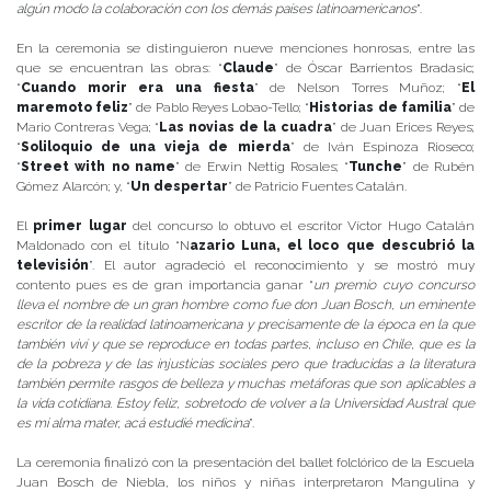
algún modo la colaboración con los demás países latinoamericanos
”.
En la ceremonia se distinguieron nueve menciones honrosas, entre las
que se encuentran las obras: “
Claude
” de Óscar Barrientos Bradasic;
“
Cuando morir era una fiesta
” de Nelson Torres Muñoz; “
El
maremoto feliz
” de Pablo Reyes Lobao-Tello; “
Historias de familia
” de
Mario Contreras Vega; “
Las novias de la cuadra
” de Juan Erices Reyes;
“
Soliloquio de una vieja de mierda
” de Iván Espinoza Rioseco;
“
Street with no name
” de Erwin Nettig Rosales; “
Tunche
” de Rubén
Gómez Alarcón; y, “
Un despertar
” de Patricio Fuentes Catalán.
El
primer lugar
del concurso lo obtuvo el escritor Víctor Hugo Catalán
Maldonado con el título “N
azario Luna, el loco que descubrió la
televisión
”. El autor agradeció el reconocimiento y se mostró muy
contento pues es de gran importancia ganar “
un premio cuyo concurso
lleva el nombre de un gran hombre como fue don Juan Bosch, un eminente
escritor de la realidad latinoamericana y precisamente de la época en la que
también viví y que se reproduce en todas partes, incluso en Chile, que es la
de la pobreza y de las injusticias sociales pero que traducidas a la literatura
también permite rasgos de belleza y muchas metáforas que son aplicables a
la vida cotidiana. Estoy feliz, sobretodo de volver a la Universidad Austral que
es mi alma mater, acá estudié medicina
”.
La ceremonia finalizó con la presentación del ballet folclórico de la Escuela
Juan Bosch de Niebla, los niños y niñas interpretaron Mangulina y