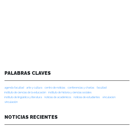
PALABRAS CLAVES
agenda facultad
arte y cultura
centro de noticias
conferencias y charlas
facultad
instituto de ciencias de la educación
instituto de historia y ciencias sociales
instituto de lingüística y literatura
noticias de académicos
noticias de estudiantes
vinculacion
vinculación
NOTICIAS RECIENTES