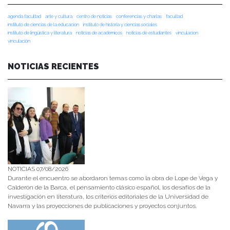
agenda facultad
arte y cultura
centro de noticias
conferencias y charlas
facultad
instituto de ciencias de la educación
instituto de historia y ciencias sociales
instituto de lingüística y literatura
noticias de académicos
noticias de estudiantes
vinculacion
vinculación
NOTICIAS RECIENTES
NOTICIAS 07/08/2026
Durante el encuentro se abordaron temas como la obra de Lope de Vega y
Calderón de la Barca, el pensamiento clásico español, los desafíos de la
investigación en literatura, los criterios editoriales de la Universidad de
Navarra y las proyecciones de publicaciones y proyectos conjuntos.