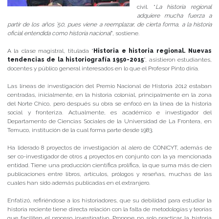
civil. “
La historia regional
adquiere mucha fuerza a
partir de los años ’50, pues viene a reemplazar, de cierta forma, a la historia
oficial entendida como historia nacional
”, sostiene.
A la clase magistral, titulada “
Historia e historia regional. Nuevas
tendencias de la historiografía 1950-2015
”, asistieron estudiantes,
docentes y público general interesados en lo que el Profesor Pinto diría.
Las líneas de investigación del Premio Nacional de Historia 2012 estaban
centradas, inicialmente, en la historia colonial, principalmente en la zona
del Norte Chico, pero después su obra se enfocó en la línea de la historia
social y fronteriza. Actualmente, es académico e investigador del
Departamento de Ciencias Sociales de la Universidad de La Frontera, en
Temuco, institución de la cual forma parte desde 1983.
Ha liderado 8 proyectos de investigación al alero de CONICYT, además de
ser co-investigador de otros 4 proyectos en conjunto con la ya mencionada
entidad. Tiene una producción científica prolífica, la que suma más de cien
publicaciones entre libros, artículos, prólogos y reseñas, muchas de las
cuales han sido además publicadas en el extranjero.
Enfatizó, refiriéndose a los historiadores, que su debilidad para estudiar la
historia reciente tiene directa relación con la falta de metodologías y teorías
que faciliten el proceso investigativo. Propone no solo practicar la historia