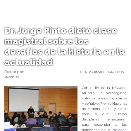
Dr. Jorge Pinto dictó clase
magistral sobre los
desafíos de la historia en la
actualidad
Escrito por:
Carolina Angulo | 06/06/2017 |
#CENTRO #INSTITUTO #NOTICIAS
#NOTICIAS
Con el fin de la II Guerra
Mundial, la historiografía
sufrió un vuelco importante
– señaló el Premio Nacional
de Historia 2012 – y dio el
paso a que nuevas
disciplinas emergieran
para responder a las
demandas de la sociedad