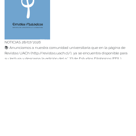
NOTICIAS 28/07/2026
📚 Anunciamos a nuestra comunidad universitaria que en la página de
Revistas UACh (http://revistas.uach.cl/), ya se encuentra disponible para
su lectura y descarga la edición del n° 77 de Estudios Filológicos (EFIL),
publicado recientemente. Felicitamos al equipo editorial de Estudios
Filológicos, al Instituto de Lingüística y Literatura, la Oficina de
Publicaciones de la Facultad […]
NOTICIAS 15/07/2026