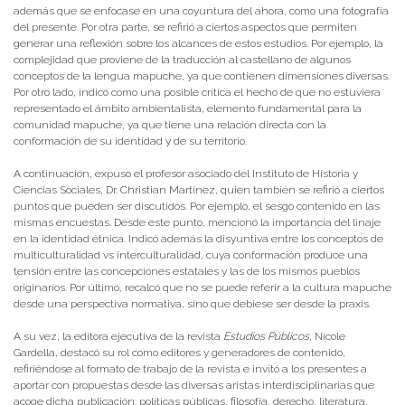
además que se enfocase en una coyuntura del ahora, como una fotografía
del presente. Por otra parte, se refirió a ciertos aspectos que permiten
generar una reflexión sobre los alcances de estos estudios. Por ejemplo, la
complejidad que proviene de la traducción al castellano de algunos
conceptos de la lengua mapuche, ya que contienen dimensiones diversas.
Por otro lado, indicó como una posible crítica el hecho de que no estuviera
representado el ámbito ambientalista, elemento fundamental para la
comunidad mapuche, ya que tiene una relación directa con la
conformación de su identidad y de su territorio.
A continuación, expuso el profesor asociado del Instituto de Historia y
Ciencias Sociales, Dr. Christian Martínez, quien también se refirió a ciertos
puntos que pueden ser discutidos. Por ejemplo, el sesgo contenido en las
mismas encuestas. Desde este punto, mencionó la importancia del linaje
en la identidad étnica. Indicó además la disyuntiva entre los conceptos de
multiculturalidad vs interculturalidad, cuya conformación produce una
tensión entre las concepciones estatales y las de los mismos pueblos
originarios. Por último, recalcó que no se puede referir a la cultura mapuche
desde una perspectiva normativa, sino que debiese ser desde la praxis.
A su vez, la editora ejecutiva de la revista
Estudios Públicos
, Nicole
Gardella, destacó su rol como editores y generadores de contenido,
refiriéndose al formato de trabajo de la revista e invitó a los presentes a
aportar con propuestas desde las diversas aristas interdisciplinarias que
acoge dicha publicación: políticas públicas, filosofía, derecho, literatura,