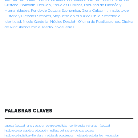
Cristóbal Balboltín
,
DesDeh
,
Estudios Públicos
,
Facultad de Filosofia y
Humanidades
,
Fondo de Cultura Económica
,
Gloria Calcumil
,
Instituto de
Historia y Ciencias Sociales
,
Mapuche en el sur de Chile. Sociedad e
identidad
,
Nicole Gardella
,
Núcleo Desdeh
,
Oficina de Publicaciones
,
Oficina
de Vinculación con el Medio
,
río de letras
PALABRAS CLAVES
agenda facultad
arte y cultura
centro de noticias
conferencias y charlas
facultad
instituto de ciencias de la educación
instituto de historia y ciencias sociales
instituto de lingüística y literatura
noticias de académicos
noticias de estudiantes
vinculacion