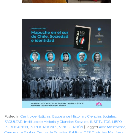
Posted in
Centro de Noticias
,
Escuela de Historia y Ciencias Sociales
,
FACULTAD
,
Instituto de Historia y Ciencias Sociales
,
INSTITUTOS
,
LIBRO
,
PUBLICACIÓN
,
PUBLICACIONES
,
VINCULACIÓN
|
Tagged
Aldo Mascareño
,
Carmen Le Foulon
,
Centro de Estudios Públicos
,
CEP
,
Christian Martínez
,