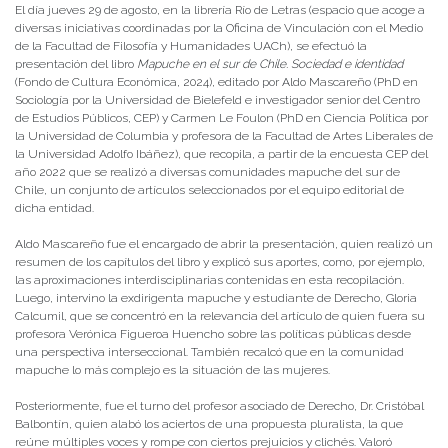
El día jueves 29 de agosto, en la librería Río de Letras (espacio que acoge a
diversas iniciativas coordinadas por la Oficina de Vinculación con el Medio
de la Facultad de Filosofía y Humanidades UACh), se efectuó la
presentación del libro
Mapuche en el sur de Chile. Sociedad e identidad
(Fondo de Cultura Económica, 2024), editado por Aldo Mascareño (PhD en
Sociología por la Universidad de Bielefeld e investigador senior del Centro
de Estudios Públicos, CEP) y Carmen Le Foulon (PhD en Ciencia Política por
la Universidad de Columbia y profesora de la Facultad de Artes Liberales de
la Universidad Adolfo Ibáñez), que recopila, a partir de la encuesta CEP del
año 2022 que se realizó a diversas comunidades mapuche del sur de
Chile, un conjunto de artículos seleccionados por el equipo editorial de
dicha entidad.
Aldo Mascareño fue el encargado de abrir la presentación, quien realizó un
resumen de los capítulos del libro y explicó sus aportes, como, por ejemplo,
las aproximaciones interdisciplinarias contenidas en esta recopilación.
Luego, intervino la exdirigenta mapuche y estudiante de Derecho, Gloria
Calcumil, que se concentró en la relevancia del artículo de quien fuera su
profesora Verónica Figueroa Huencho sobre las políticas públicas desde
una perspectiva interseccional. También recalcó que en la comunidad
mapuche lo más complejo es la situación de las mujeres.
Posteriormente, fue el turno del profesor asociado de Derecho, Dr. Cristóbal
Balbontín, quien alabó los aciertos de una propuesta pluralista, la que
reúne múltiples voces y rompe con ciertos prejuicios y clichés. Valoró