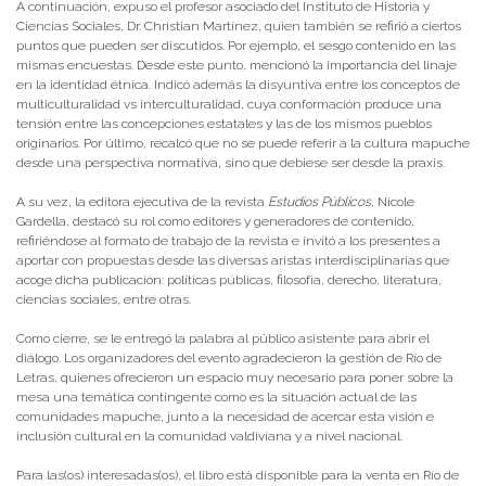
A continuación, expuso el profesor asociado del Instituto de Historia y
Ciencias Sociales, Dr. Christian Martínez, quien también se refirió a ciertos
puntos que pueden ser discutidos. Por ejemplo, el sesgo contenido en las
mismas encuestas. Desde este punto, mencionó la importancia del linaje
en la identidad étnica. Indicó además la disyuntiva entre los conceptos de
multiculturalidad vs interculturalidad, cuya conformación produce una
tensión entre las concepciones estatales y las de los mismos pueblos
originarios. Por último, recalcó que no se puede referir a la cultura mapuche
desde una perspectiva normativa, sino que debiese ser desde la praxis.
A su vez, la editora ejecutiva de la revista
Estudios Públicos
, Nicole
Gardella, destacó su rol como editores y generadores de contenido,
refiriéndose al formato de trabajo de la revista e invitó a los presentes a
aportar con propuestas desde las diversas aristas interdisciplinarias que
acoge dicha publicación: políticas públicas, filosofía, derecho, literatura,
ciencias sociales, entre otras.
Como cierre, se le entregó la palabra al público asistente para abrir el
diálogo. Los organizadores del evento agradecieron la gestión de Río de
Letras, quienes ofrecieron un espacio muy necesario para poner sobre la
mesa una temática contingente como es la situación actual de las
comunidades mapuche, junto a la necesidad de acercar esta visión e
inclusión cultural en la comunidad valdiviana y a nivel nacional.
Para las(os) interesadas(os), el libro está disponible para la venta en Río de