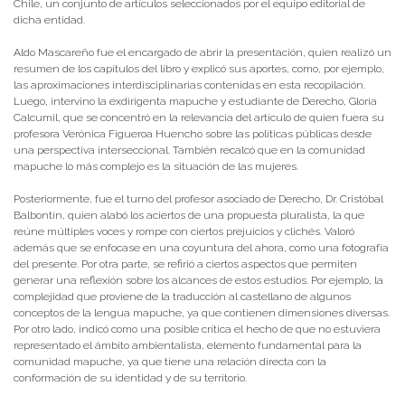
Chile, un conjunto de artículos seleccionados por el equipo editorial de
dicha entidad.
Aldo Mascareño fue el encargado de abrir la presentación, quien realizó un
resumen de los capítulos del libro y explicó sus aportes, como, por ejemplo,
las aproximaciones interdisciplinarias contenidas en esta recopilación.
Luego, intervino la exdirigenta mapuche y estudiante de Derecho, Gloria
Calcumil, que se concentró en la relevancia del artículo de quien fuera su
profesora Verónica Figueroa Huencho sobre las políticas públicas desde
una perspectiva interseccional. También recalcó que en la comunidad
mapuche lo más complejo es la situación de las mujeres.
Posteriormente, fue el turno del profesor asociado de Derecho, Dr. Cristóbal
Balbontín, quien alabó los aciertos de una propuesta pluralista, la que
reúne múltiples voces y rompe con ciertos prejuicios y clichés. Valoró
además que se enfocase en una coyuntura del ahora, como una fotografía
del presente. Por otra parte, se refirió a ciertos aspectos que permiten
generar una reflexión sobre los alcances de estos estudios. Por ejemplo, la
complejidad que proviene de la traducción al castellano de algunos
conceptos de la lengua mapuche, ya que contienen dimensiones diversas.
Por otro lado, indicó como una posible crítica el hecho de que no estuviera
representado el ámbito ambientalista, elemento fundamental para la
comunidad mapuche, ya que tiene una relación directa con la
conformación de su identidad y de su territorio.