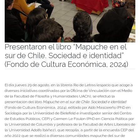
Presentaron el libro “Mapuche en el
sur de Chile. Sociedad e identidad”
(Fondo de Cultura Económica, 2024)
Publicado el
02/09/2024
- Facultad de Filosofía y Humanidades
El día jueves 29 de agosto, en la librería Río de Letras (espacio que acoge a
diversas iniciativas coordinadas por la Oficina de Vinculación con el Medio
de la Facultad de Filosofía y Humanidades UACh), se efectuó la
presentación del libro
Mapuche en el sur de Chile. Sociedad e identidad
(Fondo de Cultura Económica, 2024), editado por Aldo Mascareño (PhD en
Sociología por la Universidad de Bielefeld e investigador senior del Centro
de Estudios Públicos, CEP) y Carmen Le Foulon (PhD en Ciencia Política por
la Universidad de Columbia y profesora de la Facultad de Artes Liberales de
la Universidad Adolfo Ibáñez), que recopila, a partir de la encuesta CEP del
año 2022 que se realizó a diversas comunidades mapuche del sur de