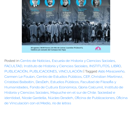
Posted in
Centro de Noticias
,
Escuela de Historia y Ciencias Sociales
,
FACULTAD
,
Instituto de Historia y Ciencias Sociales
,
INSTITUTOS
,
LIBRO
,
PUBLICACIÓN
,
PUBLICACIONES
,
VINCULACIÓN
|
Tagged
Aldo Mascareño
,
Carmen Le Foulon
,
Centro de Estudios Públicos
,
CEP
,
Christian Martínez
,
Cristóbal Balboltín
,
DesDeh
,
Estudios Públicos
,
Facultad de Filosofia y
Humanidades
,
Fondo de Cultura Económica
,
Gloria Calcumil
,
Instituto de
Historia y Ciencias Sociales
,
Mapuche en el sur de Chile. Sociedad e
identidad
,
Nicole Gardella
,
Núcleo Desdeh
,
Oficina de Publicaciones
,
Oficina
de Vinculación con el Medio
,
río de letras