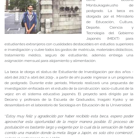
Monbukagakusho de
postgrado. La beca es
otorgada por el Ministerio
de Educación, Cultura,
Deporte, Ciencia y
Tecnología del Gobierno
Japonés (MEXT) para
estudiantes extranjeros con cualidades destacables en estudios superiores
e investigación y cubre todos los gastos de matrícula, materiales didácticos,
tratamiento médico, seguro de estudiante, además entrega una
asignación mensual para alojamiento y alimentación.
La beca le otorga el status de Estudiante de Investigación por dos años -
abril del 2017 a abril del 2019-, a partir de ahí puede ingresar a un programa
de postgrado. Durante este período, Marcelo realizará una propuesta de
investigación enfocada en el estudio de la construcción socio-cultural de la
vejez en el sistema educativo japonés. El proyecto será dirigido por la
Decano y profesora de la Escuela de Graduados, Inagaki Kyoko y se
desarrollará en el laboratorio de Sociología en Educación de la Universidad.
“
Estoy muy feliz y agradecido por haber recibido esta beca, espero poder
aprovechar esta oportunidad de la mejor manera posible. El proceso de
postulación es bastante largo y exigente por lo cual da la sensación de haber
corrido una maratón donde la meta: llegar a Japón, es solo otro comienzo
”,