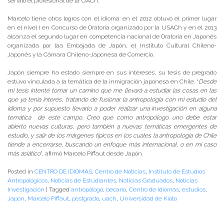
señaló el profesional de la UACh.
Marcelo tiene otros logros con el idioma: en el 2012 obtuvo el primer lugar
en el nivel I en Concurso de Oratoria organizado por la USACh y en el 2013
alcanza el segundo lugar en competencia nacional de Oratoria en Japonés
organizada por laa Embajada de Japón, el Instituto Cultural Chileno-
Japonés y la Cámara Chileno-Japonesa de Comercio.
Japón siempre ha estado siempre en sus intereses, su tesis de pregrado
estuvo vinculada a la temática de la inmigración japonesa en Chile. “
Desde
mi tesis intenté tomar un camino que me llevará a estudiar las cosas en las
que ya tenía interés, tratando de fusionar la antropología con mi estudio del
idioma y por supuesto llevarlo a poder realizar una investigación en alguna
temática de este campo. Creo que como antropólogo uno debe estar
abierto nuevas culturas, pero también a nuevas temáticas emergentes de
estudio, y salir de los márgenes típicos en los cuales la antropología de Chile
tiende a encerrarse, buscando un enfoque más internacional, o en mi caso
más asiático
”, afirmó Marcelo Piffaut desde Japón.
Posted in
CENTRO DE IDIOMAS
,
Centro de Noticias
,
Instituto de Estudios
Antropológicos
,
Noticias de Estudiantes
,
Noticias Graduados
,
Noticias
Investigación
|
Tagged
antropólogo
,
becario
,
Centro de Idiomas
,
estudios
,
Japón
,
Marcelo Piffaut
,
postgrado
,
uach
,
Universidad de Kioto