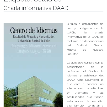
Charla informativa DAAD
Publicado el
28/08/2018
- Facultad de Filosofía y Humanidades
Dirigida a estudiantes de
pre y postgrado de la
UACh, la charla
informativa de la DAAD se
realizará en dependencias
del Auditorio Eleazar
Huerta de nuestra
Facultad.
La actividad contará con la
presentación de la
profesora del Centro de
Idiomas y asistente del
DAAD, Alina Neumeyer, la
que dará a conocer las
alternativas académicas
en Alemania y las
posibilidades que tienen
estudiantes de estudiar
allá. También se darán a