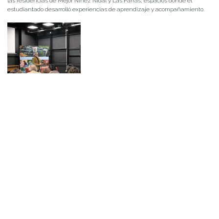
las residencias de Mejor Niñez Nidal y Las Parras, espacios donde el
estudiantado desarrolló experiencias de aprendizaje y acompañamiento.
NOTICIAS 14/07/2026
La instancia convocó a equipos académicos y profesionales con el fin de
diseñar líneas prioritarias de colaboración y establecer las bases de un plan
de trabajo conjunto para el fortalecimiento de la educación pública.