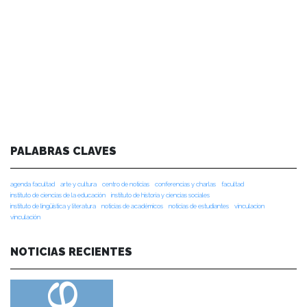
PALABRAS CLAVES
agenda facultad
arte y cultura
centro de noticias
conferencias y charlas
facultad
instituto de ciencias de la educación
instituto de historia y ciencias sociales
instituto de lingüística y literatura
noticias de académicos
noticias de estudiantes
vinculacion
vinculación
NOTICIAS RECIENTES