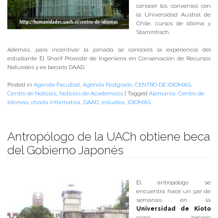
conocer los convenios con
la Universidad Austral de
Chile, cursos de idioma y
Stammtisch.
Además, para incentivar la jornada se conocerá la experiencia del
estudiante El Sharif Provoste de Ingeniería en Conservación de Recursos
Naturales y ex becario DAAD.
Posted in
Agenda Facultad
,
Agenda Postgrado
,
CENTRO DE IDIOMAS
,
Centro de Noticias
,
Noticias de Académicos
|
Tagged
Alemania
,
Centro de
Idiomas
,
charla informativa
,
DAAD
,
estudios
,
IDIOMAS
Antropólogo de la UACh obtiene beca
del Gobierno Japonés
Publicado el
20/04/2017
- Facultad de Filosofía y Humanidades
El antropólogo se
encuentra hace un par de
semanas en la
Universidad de Kioto
como becario