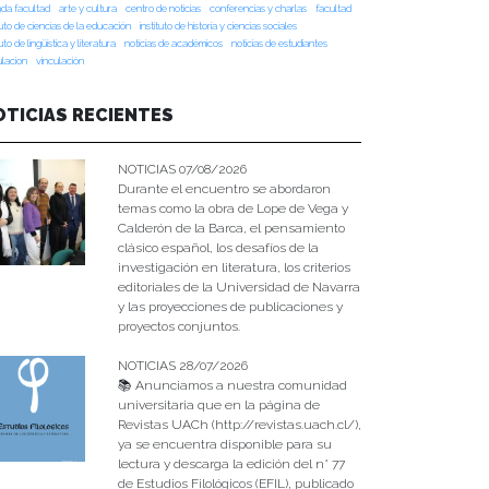
da facultad
arte y cultura
centro de noticias
conferencias y charlas
facultad
tuto de ciencias de la educación
instituto de historia y ciencias sociales
tuto de lingüística y literatura
noticias de académicos
noticias de estudiantes
ulacion
vinculación
OTICIAS RECIENTES
NOTICIAS 07/08/2026
Durante el encuentro se abordaron
temas como la obra de Lope de Vega y
Calderón de la Barca, el pensamiento
clásico español, los desafíos de la
investigación en literatura, los criterios
editoriales de la Universidad de Navarra
y las proyecciones de publicaciones y
proyectos conjuntos.
NOTICIAS 28/07/2026
📚 Anunciamos a nuestra comunidad
universitaria que en la página de
Revistas UACh (http://revistas.uach.cl/),
ya se encuentra disponible para su
lectura y descarga la edición del n° 77
de Estudios Filológicos (EFIL), publicado