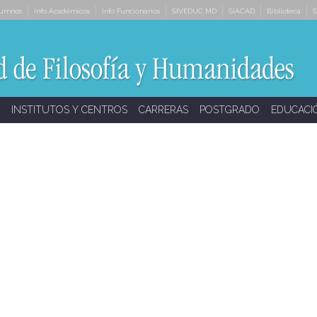
lumnos
Info Académicos
Info Funcionarios
SIVEDUC MD
SIACAD
Biblioteca
S
INSTITUTOS Y CENTROS
CARRERAS
POSTGRADO
EDUCACI