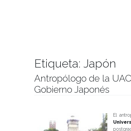
Etiqueta:
Japón
Antropólogo de la UAC
Gobierno Japonés
Publicado el
20/04/2017
- Facultad de Filosofía y Hu
El antr
Univer
postgrad