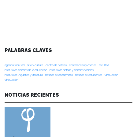
PALABRAS CLAVES
agenda facultad
arte y cultura
centro de noticias
conferencias y charlas
facultad
instituto de ciencias de la educación
instituto de historia y ciencias sociales
instituto de lingüística y literatura
noticias de académicos
noticias de estudiantes
vinculacion
vinculación
NOTICIAS RECIENTES