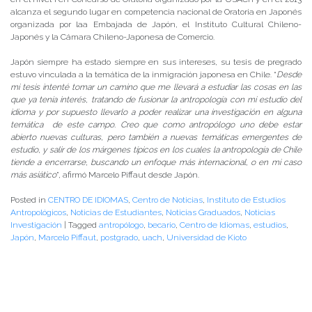
alcanza el segundo lugar en competencia nacional de Oratoria en Japonés
organizada por laa Embajada de Japón, el Instituto Cultural Chileno-
Japonés y la Cámara Chileno-Japonesa de Comercio.
Japón siempre ha estado siempre en sus intereses, su tesis de pregrado
estuvo vinculada a la temática de la inmigración japonesa en Chile. “
Desde
mi tesis intenté tomar un camino que me llevará a estudiar las cosas en las
que ya tenía interés, tratando de fusionar la antropología con mi estudio del
idioma y por supuesto llevarlo a poder realizar una investigación en alguna
temática de este campo. Creo que como antropólogo uno debe estar
abierto nuevas culturas, pero también a nuevas temáticas emergentes de
estudio, y salir de los márgenes típicos en los cuales la antropología de Chile
tiende a encerrarse, buscando un enfoque más internacional, o en mi caso
más asiático
”, afirmó Marcelo Piffaut desde Japón.
Posted in
CENTRO DE IDIOMAS
,
Centro de Noticias
,
Instituto de Estudios
Antropológicos
,
Noticias de Estudiantes
,
Noticias Graduados
,
Noticias
Investigación
|
Tagged
antropólogo
,
becario
,
Centro de Idiomas
,
estudios
,
Japón
,
Marcelo Piffaut
,
postgrado
,
uach
,
Universidad de Kioto