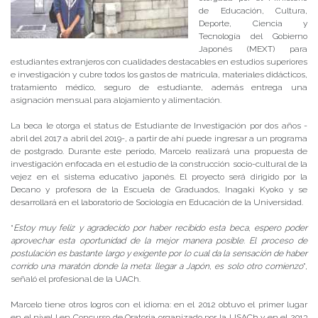
de Educación, Cultura,
Deporte, Ciencia y
Tecnología del Gobierno
Japonés (MEXT) para
estudiantes extranjeros con cualidades destacables en estudios superiores
e investigación y cubre todos los gastos de matrícula, materiales didácticos,
tratamiento médico, seguro de estudiante, además entrega una
asignación mensual para alojamiento y alimentación.
La beca le otorga el status de Estudiante de Investigación por dos años -
abril del 2017 a abril del 2019-, a partir de ahí puede ingresar a un programa
de postgrado. Durante este período, Marcelo realizará una propuesta de
investigación enfocada en el estudio de la construcción socio-cultural de la
vejez en el sistema educativo japonés. El proyecto será dirigido por la
Decano y profesora de la Escuela de Graduados, Inagaki Kyoko y se
desarrollará en el laboratorio de Sociología en Educación de la Universidad.
“
Estoy muy feliz y agradecido por haber recibido esta beca, espero poder
aprovechar esta oportunidad de la mejor manera posible. El proceso de
postulación es bastante largo y exigente por lo cual da la sensación de haber
corrido una maratón donde la meta: llegar a Japón, es solo otro comienzo
”,
señaló el profesional de la UACh.
Marcelo tiene otros logros con el idioma: en el 2012 obtuvo el primer lugar
en el nivel I en Concurso de Oratoria organizado por la USACh y en el 2013