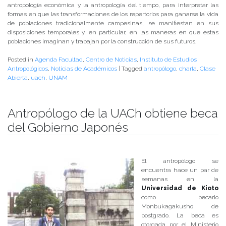
antropología económica y la antropología del tiempo, para interpretar las
formas en que las transformaciones de los repertorios para ganarse la vida
de poblaciones tradicionalmente campesinas, se manifiestan en sus
disposiciones temporales y, en particular, en las maneras en que estas
poblaciones imaginan y trabajan por la construcción de sus futuros.
Posted in
Agenda Facultad
,
Centro de Noticias
,
Instituto de Estudios
Antropológicos
,
Noticias de Académicos
|
Tagged
antropólogo
,
charla
,
Clase
Abierta
,
uach
,
UNAM
Antropólogo de la UACh obtiene beca
del Gobierno Japonés
Publicado el
20/04/2017
- Facultad de Filosofía y Humanidades
El antropólogo se
encuentra hace un par de
semanas en la
Universidad de Kioto
como becario
Monbukagakusho de
postgrado. La beca es
otorgada por el Ministerio