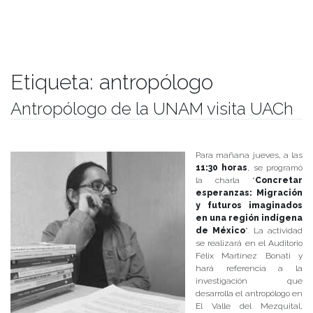
Etiqueta:
antropólogo
Antropólogo de la UNAM visita UACh
Publicado el
03/10/2018
- Facultad de Filosofía y Humanidades
Para mañana jueves, a las
11:30 horas
, se programó
la charla “
Concretar
esperanzas: Migración
y futuros imaginados
en una región indígena
de México
“. La actividad
se realizará en el Auditorio
Félix Martínez Bonati y
hará referencia a la
investigación que
desarrolla el antropólogo en
El Valle del Mezquital,