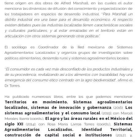
tiene origen en dos obras de Alfred Marshall, en las cuales el autor
menciona las dinámicas de difusión del conocimiento y especialización de
los trabajadores en espacios de desarrollo industrial. “
Para Marshall un
distrito industrial era una base para el desarrollo económico. Al respecto
existen debates pues las industrias localizadas tienen características sociales
y culturales particulares, y al estar enraizadas en el territorio están en
articulación con otros sistemas generando otras políticas”
.
El sociólogo es Coordinador de la Red mexicana de Sistemas
Agroalimentarios Localizados y organiza grupos de investigación sobre
políticas alimentarias, desarrollo rural y sistemas agroalimentarios locales.
“
El consumidor es cada vez más desconfiado de los productos industriales y
de su procedencia, revitalizando así a los alimentos con trazabilidad, hay una
emergencia del consumo ético centrado en la agro biodiversidad
”, afirmó el
Dr. Torres.
Ha publicado numerosos libros, entre los que podemos mencionar
Territorios en movimiento. Sistemas agroalimentarios
localizados, sistemas de innovación y gobernanza
(2016);
Los
sistemas agroalimentarios y el consumo local
(2015); con Marcel
Morales Ibarra (coords.),
El agro y las áreas rurales en el México del
siglo XXI
(2014); con Rosa María Larroa Torres (coords.),
Sistemas
Agroalimentarios Localizados. Identidad Territorial,
construcción de capital social e instituciones
(2012); y,