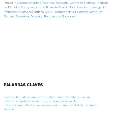
Posted in
Agenda Facultad
,
Agenda Postgrado
,
Centro de Noticias
,
Instituto
de Estudios Antropológicos
,
Noticias de Académicos
,
Noticias Investigación
,
Profesores Invitados
|
Tagged
CIALC
,
conferencia
,
Dr. Gerardo Torres
,
Dr.
Gonzalo Saavedra
,
Fondecyt Regular
,
sociólogo
,
uach
PALABRAS CLAVES
agenda facultad
arte y cultura
centro de noticias
conferencias y charlas
facultad
instituto de ciencias de la educación
instituto de historia y ciencias sociales
instituto de lingüística y literatura
noticias de académicos
noticias de estudiantes
vinculacion
vinculación