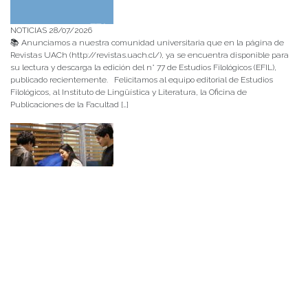
NOTICIAS 28/07/2026
📚 Anunciamos a nuestra comunidad universitaria que en la página de
Revistas UACh (http://revistas.uach.cl/), ya se encuentra disponible para
su lectura y descarga la edición del n° 77 de Estudios Filológicos (EFIL),
publicado recientemente. Felicitamos al equipo editorial de Estudios
Filológicos, al Instituto de Lingüística y Literatura, la Oficina de
Publicaciones de la Facultad […]
NOTICIAS 15/07/2026
Muchos de estos recursos fueron implementados durante el semestre en
las residencias de Mejor Niñez Nidal y Las Parras, espacios donde el
estudiantado desarrolló experiencias de aprendizaje y acompañamiento.