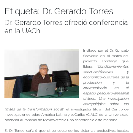
Etiqueta:
Dr. Gerardo Torres
Dr. Gerardo Torres ofreció conferencia
en la UACh
Publicado el
19/10/2017
- Facultad de Filosofía y Humanidades
Invitado por el Dr. Gonzalo
Saavedra en el marco del
proyecto Fondecyt que
lidera, “
Condicionamientos
socio-ambientales y
económico-culturales de la
producción y la
intermediación en el
espacio pesquero-artesanal
chileno. Una investigación
antropológica sobre los
límites de la transformación social
”, el investigador titular del Centro de
Investigaciones sobre América Latina y el Caribe (CIALC) de la Universidad
Nacional Autónoma de México ofreció una conferencia esta mañana.
El Dr. Torres señaló que el concepto de los sistemas productivos locales