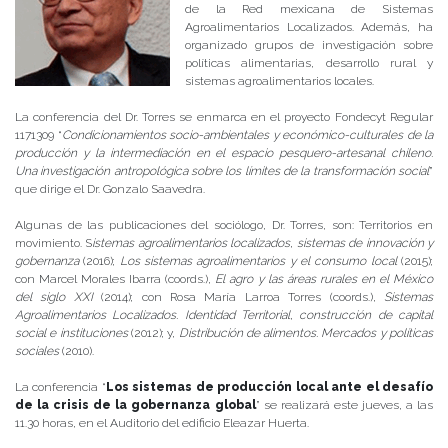
de la Red mexicana de Sistemas
Agroalimentarios Localizados. Además, ha
organizado grupos de investigación sobre
políticas alimentarias, desarrollo rural y
sistemas agroalimentarios locales.
La conferencia del Dr. Torres se enmarca en el proyecto Fondecyt Regular
1171309 “
Condicionamientos socio-ambientales y económico-culturales de la
producción y la intermediación en el espacio pesquero-artesanal chileno.
Una investigación antropológica sobre los límites de la transformación social
”
que dirige el Dr. Gonzalo Saavedra.
Algunas de las publicaciones del sociólogo, Dr. Torres, son: Territorios en
movimiento. S
istemas agroalimentarios localizados, sistemas de innovación y
gobernanza
(2016);
Los sistemas agroalimentarios y el consumo local
(2015);
con Marcel Morales Ibarra (coords.),
El agro y las áreas rurales en el México
del siglo XXI
(2014); con Rosa María Larroa Torres (coords.),
Sistemas
Agroalimentarios Localizados. Identidad Territorial, construcción de capital
social e instituciones
(2012); y,
Distribución de alimentos. Mercados y políticas
sociales
(2010).
La conferencia “
Los sistemas de producción local ante el desafío
de la crisis de la gobernanza global
” se realizará este jueves, a las
11.30 horas, en el Auditorio del edificio Eleazar Huerta.