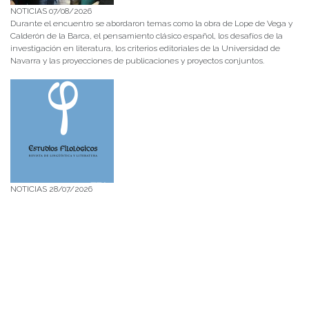
NOTICIAS 07/08/2026
Durante el encuentro se abordaron temas como la obra de Lope de Vega y
Calderón de la Barca, el pensamiento clásico español, los desafíos de la
investigación en literatura, los criterios editoriales de la Universidad de
Navarra y las proyecciones de publicaciones y proyectos conjuntos.
NOTICIAS 28/07/2026
📚 Anunciamos a nuestra comunidad universitaria que en la página de
Revistas UACh (http://revistas.uach.cl/), ya se encuentra disponible para
su lectura y descarga la edición del n° 77 de Estudios Filológicos (EFIL),
publicado recientemente. Felicitamos al equipo editorial de Estudios
Filológicos, al Instituto de Lingüística y Literatura, la Oficina de
Publicaciones de la Facultad […]