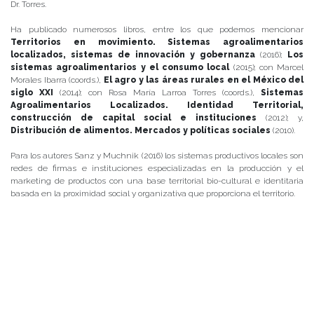
Dr. Torres.
Ha publicado numerosos libros, entre los que podemos mencionar
Territorios en movimiento. Sistemas agroalimentarios
localizados, sistemas de innovación y gobernanza
(2016);
Los
sistemas agroalimentarios y el consumo local
(2015); con Marcel
Morales Ibarra (coords.),
El agro y las áreas rurales en el México del
siglo XXI
(2014); con Rosa María Larroa Torres (coords.),
Sistemas
Agroalimentarios Localizados. Identidad Territorial,
construcción de capital social e instituciones
(2012); y,
Distribución de alimentos. Mercados y políticas sociales
(2010).
Para los autores Sanz y Muchnik (2016) los sistemas productivos locales son
redes de firmas e instituciones especializadas en la producción y el
marketing de productos con una base territorial bio-cultural e identitaria
basada en la proximidad social y organizativa que proporciona el territorio.