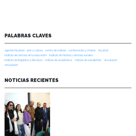
PALABRAS CLAVES
agenda facultad
arte y cultura
centro de noticias
conferencias y charlas
facultad
instituto de ciencias de la educación
instituto de historia y ciencias sociales
instituto de lingüística y literatura
noticias de académicos
noticias de estudiantes
vinculacion
vinculación
NOTICIAS RECIENTES