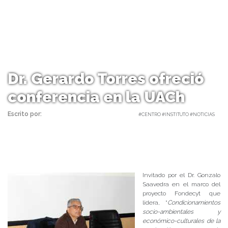
Dr. Gerardo Torres ofreció
conferencia en la UACh
Escrito por:
Carolina Angulo | 19/10/2017 |
#CENTRO #INSTITUTO #NOTICIAS
Invitado por el Dr. Gonzalo
Saavedra en el marco del
proyecto Fondecyt que
lidera, “
Condicionamientos
socio-ambientales y
económico-culturales de la