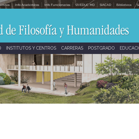
lumnos
Info Académicos
Info Funcionarios
SIVEDUC MD
SIACAD
Biblioteca
S
D
INSTITUTOS Y CENTROS
CARRERAS
POSTGRADO
EDUCACI