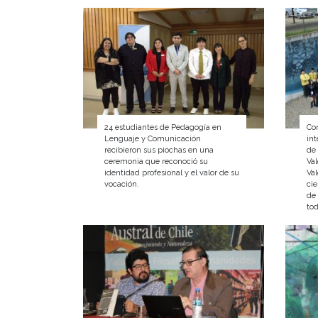
24 estudiantes de Pedagogía en
Co
Lenguaje y Comunicación
int
recibieron sus piochas en una
de
ceremonia que reconoció su
Val
identidad profesional y el valor de su
Val
vocación.
cie
de
tod