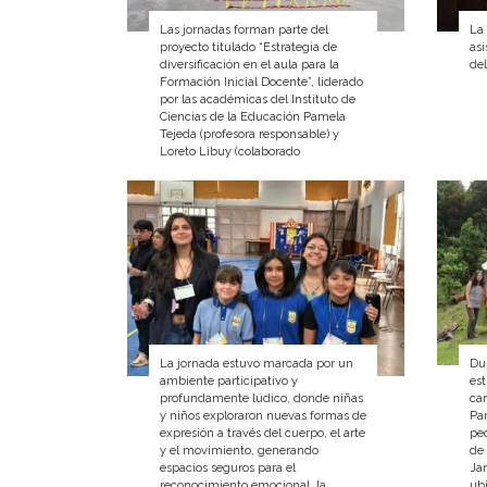
Las jornadas forman parte del
La
proyecto titulado “Estrategia de
asi
diversificación en el aula para la
del
Formación Inicial Docente”, liderado
por las académicas del Instituto de
Ciencias de la Educación Pamela
Tejeda (profesora responsable) y
Loreto Libuy (colaborado
La jornada estuvo marcada por un
Du
ambiente participativo y
es
profundamente lúdico, donde niñas
ca
y niños exploraron nuevas formas de
Par
expresión a través del cuerpo, el arte
pe
y el movimiento, generando
de 
espacios seguros para el
Ja
reconocimiento emocional, la
ubi