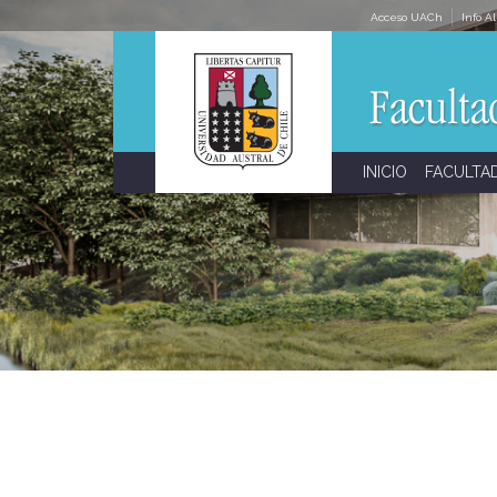
Skip
Acceso UACh
Info A
to
content
INICIO
FACULTA