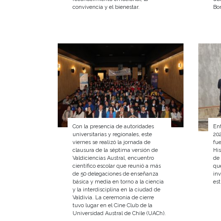
convivencia y el bienestar.
Bon
Con la presencia de autoridades
Ent
universitarias y regionales, este
202
viernes se realizó la jornada de
fue
clausura de la séptima versión de
His
Valdiciencias Austral, encuentro
de 
científico escolar que reunió a más
que
de 50 delegaciones de enseñanza
in
básica y media en torno a la ciencia
est
y la interdisciplina en la ciudad de
Valdivia. La ceremonia de cierre
tuvo lugar en el Cine Club de la
Universidad Austral de Chile (UACh).