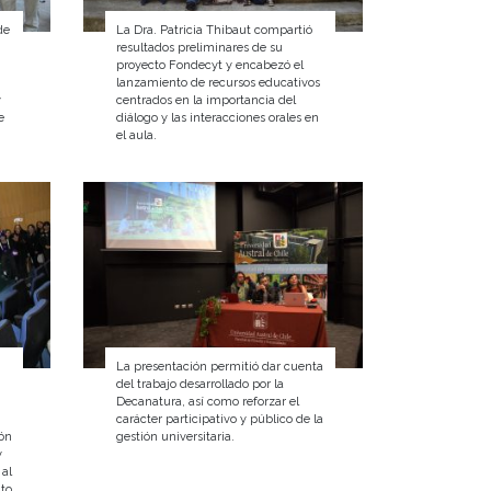
de
La Dra. Patricia Thibaut compartió
resultados preliminares de su
proyecto Fondecyt y encabezó el
lanzamiento de recursos educativos
y
centrados en la importancia del
e
diálogo y las interacciones orales en
el aula.
La presentación permitió dar cuenta
del trabajo desarrollado por la
Decanatura, así como reforzar el
carácter participativo y público de la
ión
gestión universitaria.
y
 al
ito