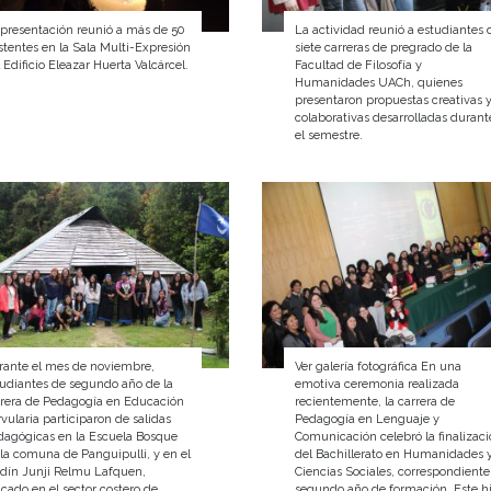
 presentación reunió a más de 50
La actividad reunió a estudiantes 
stentes en la Sala Multi-Expresión
siete carreras de pregrado de la
 Edificio Eleazar Huerta Valcárcel.
Facultad de Filosofía y
Humanidades UACh, quienes
presentaron propuestas creativas 
colaborativas desarrolladas durant
el semestre.
rante el mes de noviembre,
Ver galería fotográfica En una
tudiantes de segundo año de la
emotiva ceremonia realizada
rrera de Pedagogía en Educación
recientemente, la carrera de
vularia participaron de salidas
Pedagogía en Lenguaje y
dagógicas en la Escuela Bosque
Comunicación celebró la finalizac
la comuna de Panguipulli, y en el
del Bachillerato en Humanidades 
rdín Junji Relmu Lafquen,
Ciencias Sociales, correspondiente
cado en el sector costero de
segundo año de formación. Este h