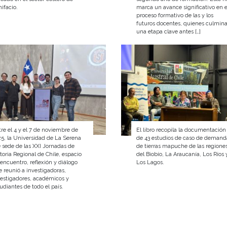
ifacio.
marca un avance significativo en e
proceso formativo de las y los
futuros docentes, quienes culmin
una etapa clave antes […]
re el 4 y el 7 de noviembre de
El libro recopila la documentación
5, la Universidad de La Serena
de 43 estudios de caso de demand
 sede de las XXI Jornadas de
de tierras mapuche de las regione
toria Regional de Chile, espacio
del Biobío, La Araucanía, Los Ríos 
encuentro, reflexión y diálogo
Los Lagos.
 reunió a investigadoras,
vestigadores, académicos y
udiantes de todo el país.