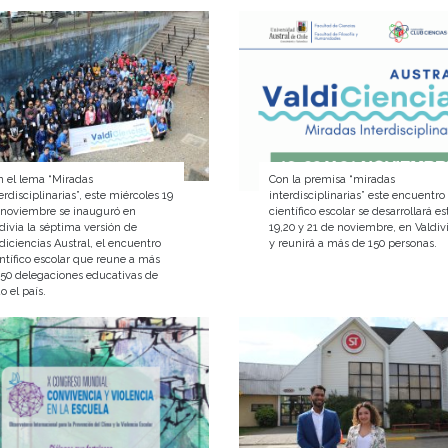
n el lema “Miradas
Con la premisa “miradas
erdisciplinarias”, este miércoles 19
interdisciplinarias” este encuentro
 noviembre se inauguró en
científico escolar se desarrollará es
divia la séptima versión de
19,20 y 21 de noviembre, en Valdiv
diciencias Austral, el encuentro
y reunirá a más de 150 personas.
ntífico escolar que reune a más
 50 delegaciones educativas de
o el país.