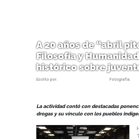
A 20 años de “abril pi
Filosofía y Humanidad
histórico sobre juven
Escrito por:
Monserrat Soto Sotomayor
Fotografía:
Caro
La actividad contó con destacadas ponencias
drogas y su vínculo con los pueblos indíge
“