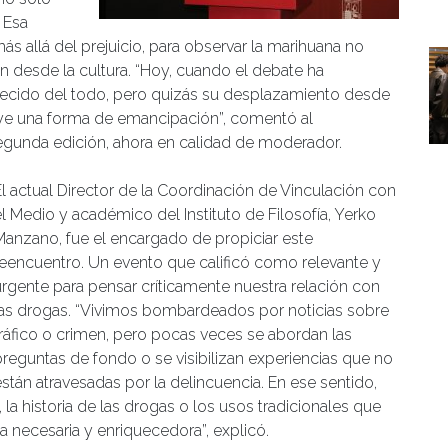
 Esa
ás allá del prejuicio, para observar la marihuana no
én desde la cultura. “Hoy, cuando el debate ha
recido del todo, pero quizás su desplazamiento desde
tuye una forma de emancipación”, comentó al
segunda edición, ahora en calidad de moderador.
El actual Director de la Coordinación de Vinculación con
el Medio y académico del Instituto de Filosofía, Yerko
Manzano, fue el encargado de propiciar este
reencuentro. Un evento que calificó como relevante y
urgente para pensar críticamente nuestra relación con
las drogas. “Vivimos bombardeados por noticias sobre
tráfico o crimen, pero pocas veces se abordan las
preguntas de fondo o se visibilizan experiencias que no
están atravesadas por la delincuencia. En ese sentido,
, la historia de las drogas o los usos tradicionales que
a necesaria y enriquecedora”, explicó.