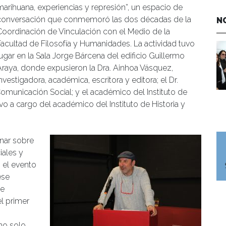
marihuana, experiencias y represión”, un espacio de
conversación que conmemoró las dos décadas de la
N
Coordinación de Vinculación con el Medio de la
Facultad de Filosofía y Humanidades. La actividad tuvo
lugar en la Sala Jorge Bárcena del edificio Guillermo
Araya, donde expusieron la Dra. Ainhoa Vásquez,
nvestigadora, académica, escritora y editora; el Dr.
omunicación Social; y el académico del Instituto de
o a cargo del académico del Instituto de Historia y
nar sobre
iales y
, el evento
ese
de
el primer
no solo