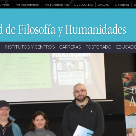
lumnos
Info Académicos
Info Funcionarios
SIVEDUC MD
SIACAD
Biblioteca
S
INSTITUTOS Y CENTROS
CARRERAS
POSTGRADO
EDUCACI