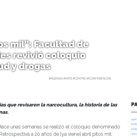
tos mil”: Facultad de
es revivió coloquio
tud y drogas
lina Angulo | 27/10/2025 |
#AGENDA #ARTE #CENTRO #CONFERENCIAS
P
 que revisaron la narcocultura, la historia de las
nas.
agen
insti
Hace unas semanas se realizó el coloquio denominado
insti
Retrospectiva a 20 años de [ya viene] abril pitos mil:
vinc