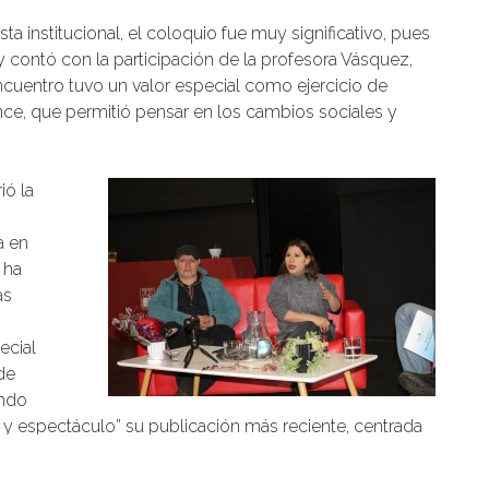
 institucional, el coloquio fue muy significativo, pues
 y contó con la participación de la profesora Vásquez,
ncuentro tuvo un valor especial como ejercicio de
ance, que permitió pensar en los cambios sociales y
ió la
a en
 ha
as
ecial
de
endo
a y espectáculo” su publicación más reciente, centrada
los ritos y prácticas vinculadas a la narcocultura.