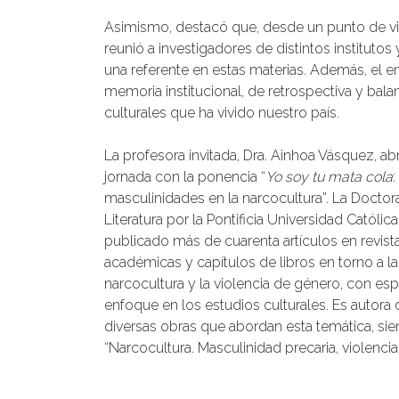
Asimismo, destacó que, desde un punto de vista
reunió a investigadores de distintos institutos
una referente en estas materias. Además, el e
memoria institucional, de retrospectiva y bal
culturales que ha vivido nuestro país.
La profesora invitada, Dra. Ainhoa Vásquez, abr
jornada con la ponencia “
Yo soy tu mata cola
:
masculinidades en la narcocultura”. La Doctor
Literatura por la Pontificia Universidad Católica
publicado más de cuarenta artículos en revist
académicas y capítulos de libros en torno a la
narcocultura y la violencia de género, con esp
enfoque en los estudios culturales. Es autora 
diversas obras que abordan esta temática, si
“Narcocultura. Masculinidad precaria, violenci
en las realidades de México y Chile respecto a 