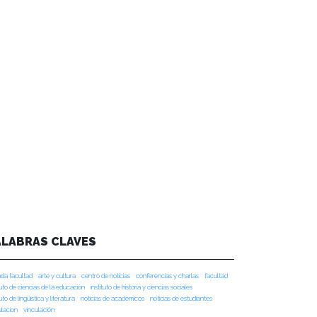
ALABRAS CLAVES
da facultad
arte y cultura
centro de noticias
conferencias y charlas
facultad
tuto de ciencias de la educación
instituto de historia y ciencias sociales
tuto de lingüística y literatura
noticias de académicos
noticias de estudiantes
ulacion
vinculación