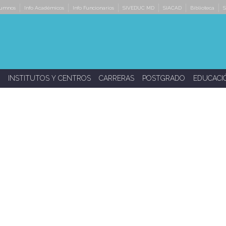
lumnos
Info Académicos
Info Funcionarios
SIVEDUC MD
SIACAD
Biblioteca
S
INSTITUTOS Y CENTROS
CARRERAS
POSTGRADO
EDUCACI