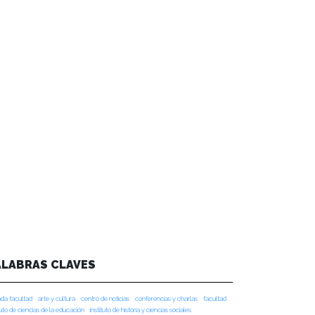
ALABRAS CLAVES
da facultad
arte y cultura
centro de noticias
conferencias y charlas
facultad
tuto de ciencias de la educación
instituto de historia y ciencias sociales