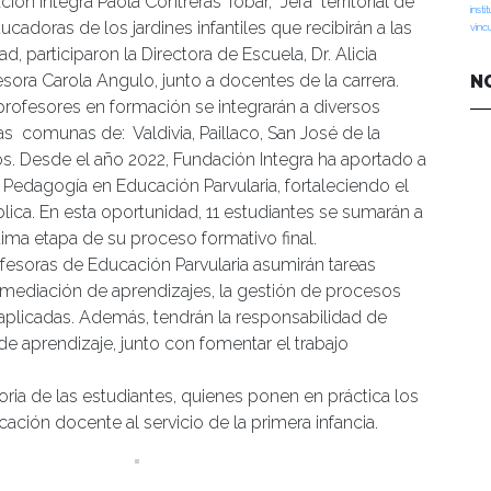
ión Integra Paola Contreras Tobar, Jefa territorial de
insti
ucadoras de los jardines infantiles que recibirán a las
vinc
, participaron la Directora de Escuela, Dr. Alicia
sora Carola Angulo, junto a docentes de la carrera.
N
 profesores en formación se integrarán a diversos
 las comunas de: Valdivia, Paillaco, San José de la
os. Desde el año 2022, Fundación Integra ha aportado a
Pedagogía en Educación Parvularia, fortaleciendo el
ublica. En esta oportunidad, 11 estudiantes se sumarán a
ltima etapa de su proceso formativo final.
rofesoras de Educación Parvularia asumirán tareas
a mediación de aprendizajes, la gestión de procesos
 aplicadas. Además, tendrán la responsabilidad de
 de aprendizaje, junto con fomentar el trabajo
oria de las estudiantes, quienes ponen en práctica los
ción docente al servicio de la primera infancia.