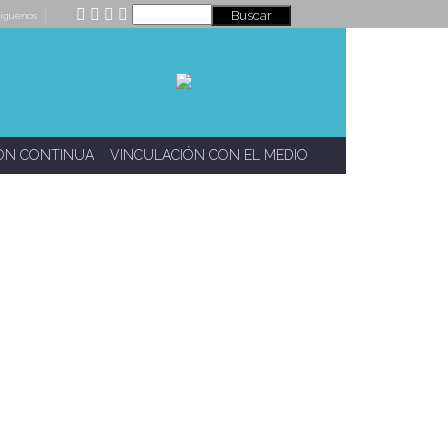
íguenos
ÓN CONTINUA
VINCULACIÓN CON EL MEDIO