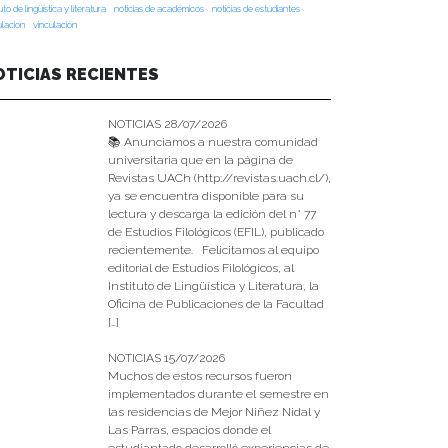
tuto de lingüística y literatura
noticias de académicos
noticias de estudiantes
ulacion
vinculación
OTICIAS RECIENTES
NOTICIAS 28/07/2026
📚 Anunciamos a nuestra comunidad
universitaria que en la página de
Revistas UACh (http://revistas.uach.cl/),
ya se encuentra disponible para su
lectura y descarga la edición del n° 77
de Estudios Filológicos (EFIL), publicado
recientemente. Felicitamos al equipo
editorial de Estudios Filológicos, al
Instituto de Lingüística y Literatura, la
Oficina de Publicaciones de la Facultad
[…]
NOTICIAS 15/07/2026
Muchos de estos recursos fueron
implementados durante el semestre en
las residencias de Mejor Niñez Nidal y
Las Parras, espacios donde el