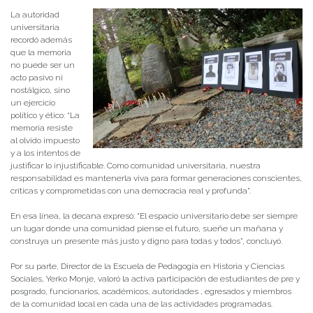
La autoridad
universitaria
recordó además
que la memoria
no puede ser un
acto pasivo ni
nostálgico, sino
un ejercicio
político y ético: “La
memoria resiste
al olvido impuesto
y a los intentos de
justificar lo injustificable. Como comunidad universitaria, nuestra
responsabilidad es mantenerla viva para formar generaciones conscientes,
críticas y comprometidas con una democracia real y profunda”.
En esa línea, la decana expresó: “El espacio universitario debe ser siempre
un lugar donde una comunidad piense el futuro, sueñe un mañana y
construya un presente más justo y digno para todas y todos”, concluyó.
Por su parte, Director de la Escuela de Pedagogía en Historia y Ciencias
Sociales, Yerko Monje, valoró la activa participación de estudiantes de pre y
posgrado, funcionarios, académicos, autoridades , egresados y miembros
de la comunidad local en cada una de las actividades programadas.