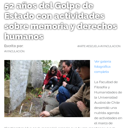
52 años del Golpe de
Estado con actividades
sobre memoria y derechos
humanos
Escrito por:
Carolina Angulo | 11/09/2025 |
#ARTE #ESCUELA #VINCULACION
#VINCULACIÓN
Ver galería
fotográfica
completa
La Facultad de
Filosofía y
Humanidades de
la Universidad
Austral de Chile
desarrolló una
nutrida agenda
de actividades en
el marco de