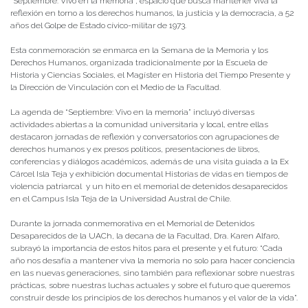
“Septiembre: Vivo en la memoria”, espacio que busca mantener viva la
reflexión en torno a los derechos humanos, la justicia y la democracia, a 52
años del Golpe de Estado cívico-militar de 1973.
Esta conmemoración se enmarca en la Semana de la Memoria y los
Derechos Humanos, organizada tradicionalmente por la Escuela de
Historia y Ciencias Sociales, el Magíster en Historia del Tiempo Presente y
la Dirección de Vinculación con el Medio de la Facultad.
La agenda de “Septiembre: Vivo en la memoria” incluyó diversas
actividades abiertas a la comunidad universitaria y local, entre ellas
destacaron jornadas de reflexión y conversatorios con agrupaciones de
derechos humanos y ex presos políticos, presentaciones de libros,
conferencias y diálogos académicos, además de una visita guiada a la Ex
Cárcel Isla Teja y exhibición documental Historias de vidas en tiempos de
violencia patriarcal y un hito en el memorial de detenidos desaparecidos
en el Campus Isla Teja de la Universidad Austral de Chile.
Durante la jornada conmemorativa en el Memorial de Detenidos
Desaparecidos de la UACh, la decana de la Facultad, Dra. Karen Alfaro,
subrayó la importancia de estos hitos para el presente y el futuro: “Cada
año nos desafía a mantener viva la memoria no solo para hacer conciencia
en las nuevas generaciones, sino también para reflexionar sobre nuestras
prácticas, sobre nuestras luchas actuales y sobre el futuro que queremos
construir desde los principios de los derechos humanos y el valor de la vida”.