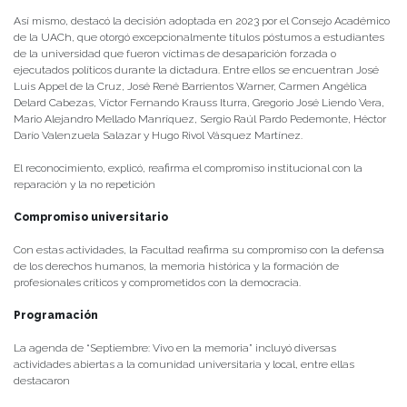
Así mismo, destacó la decisión adoptada en 2023 por el Consejo Académico
de la UACh, que otorgó excepcionalmente títulos póstumos a estudiantes
de la universidad que fueron víctimas de desaparición forzada o
ejecutados políticos durante la dictadura. Entre ellos se encuentran José
Luis Appel de la Cruz, José René Barrientos Warner, Carmen Angélica
Delard Cabezas, Víctor Fernando Krauss Iturra, Gregorio José Liendo Vera,
Mario Alejandro Mellado Manríquez, Sergio Raúl Pardo Pedemonte, Héctor
Darío Valenzuela Salazar y Hugo Rivol Vásquez Martínez.
El reconocimiento, explicó, reafirma el compromiso institucional con la
reparación y la no repetición
Compromiso universitario
Con estas actividades, la Facultad reafirma su compromiso con la defensa
de los derechos humanos, la memoria histórica y la formación de
profesionales críticos y comprometidos con la democracia.
Programación
La agenda de “Septiembre: Vivo en la memoria” incluyó diversas
actividades abiertas a la comunidad universitaria y local, entre ellas
destacaron