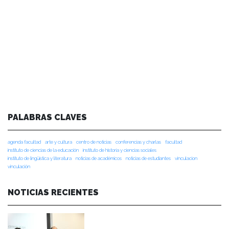
PALABRAS CLAVES
agenda facultad
arte y cultura
centro de noticias
conferencias y charlas
facultad
instituto de ciencias de la educación
instituto de historia y ciencias sociales
instituto de lingüística y literatura
noticias de académicos
noticias de estudiantes
vinculacion
vinculación
NOTICIAS RECIENTES