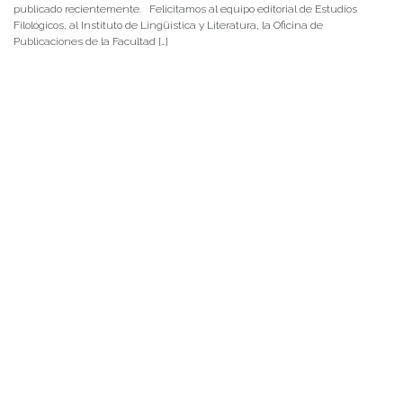
publicado recientemente. Felicitamos al equipo editorial de Estudios
Filológicos, al Instituto de Lingüística y Literatura, la Oficina de
Publicaciones de la Facultad […]
NOTICIAS 15/07/2026
Muchos de estos recursos fueron implementados durante el semestre en
las residencias de Mejor Niñez Nidal y Las Parras, espacios donde el
estudiantado desarrolló experiencias de aprendizaje y acompañamiento.