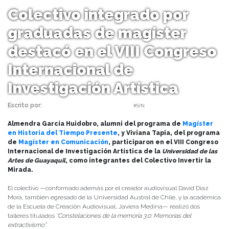
Colectivo integrado por
graduadas de magíster
destacó en el VIII Congreso
Internacional de
Investigación Artística
Escrito por:
Amaya Uriarte | 12/10/2025 |
#SIN
Almendra García Huidobro, alumni del programa de
Magíster
en Historia del Tiempo Presente
, y Viviana Tapia, del programa
de
Magíster en Comunicación
, participaron en el VIII Congreso
Internacional de Investigación Artística de la
Universidad de las
Artes de Guayaquil
, como integrantes del Colectivo Invertir la
Mirada.
El colectivo —conformado además por el creador audiovisual David Díaz
Mora, también egresado de la Universidad Austral de Chile, y la académica
de la Escuela de Creación Audiovisual, Javiera Medina— realizó dos
talleres titulados
“Constelaciones de la memoria 3.0: Memorias del
extractivismo”
.