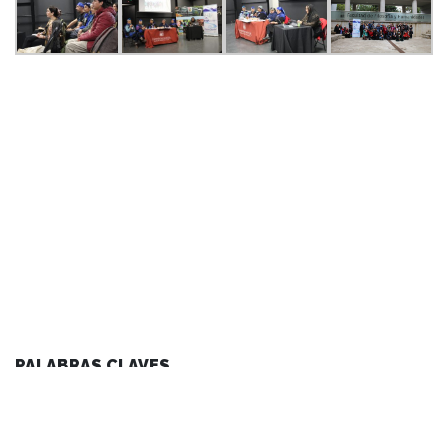
PALABRAS CLAVES
agenda facultad
arte y cultura
centro de noticias
conferencias y charlas
facultad
instituto de ciencias de la educación
instituto de historia y ciencias sociales
instituto de lingüística y literatura
noticias de académicos
noticias de estudiantes
vinculacion