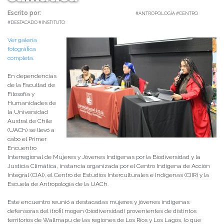
Escrito por:
Carolina Angulo | 23/10/2025 |
#ANTROPOLOGÍA #CENTRO
#DESTACADO #INSTITUTO
Ver galería
fotográfica
completa.
En dependencias
de la Facultad de
Filosofía y
Humanidades de
la Universidad
Austral de Chile
(UACh) se llevó a
cabo el Primer
Encuentro
Interregional de Mujeres y Jóvenes Indígenas por la Biodiversidad y la
Justicia Climática, instancia organizada por el Centro Indígena de Acción
Integral (CIAI), el Centro de Estudios Interculturales e Indígenas (CIIR) y la
Escuela de Antropología de la UACh.
Este encuentro reunió a destacadas mujeres y jóvenes indígenas
defensoras del itrofil mogen (biodiversidad) provenientes de distintos
territorios de Wallmapu de las regiones de Los Ríos y Los Lagos, lo que