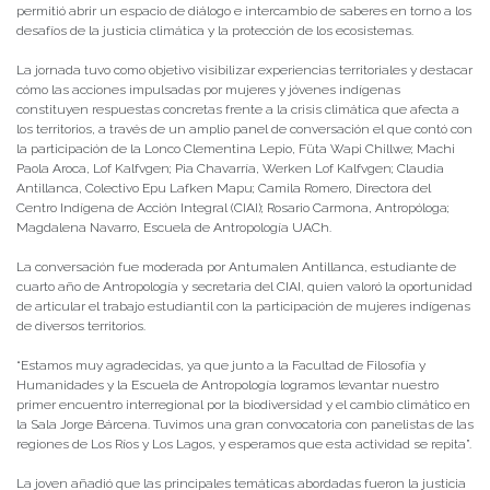
permitió abrir un espacio de diálogo e intercambio de saberes en torno a los
desafíos de la justicia climática y la protección de los ecosistemas.
La jornada tuvo como objetivo visibilizar experiencias territoriales y destacar
cómo las acciones impulsadas por mujeres y jóvenes indígenas
constituyen respuestas concretas frente a la crisis climática que afecta a
los territorios, a través de un amplio panel de conversación el que contó con
la participación de la Lonco Clementina Lepio, Füta Wapi Chillwe; Machi
Paola Aroca, Lof Kalfvgen; Pia Chavarría, Werken Lof Kalfvgen; Claudia
Antillanca, Colectivo Epu Lafken Mapu; Camila Romero, Directora del
Centro Indígena de Acción Integral (CIAI); Rosario Carmona, Antropóloga;
Magdalena Navarro, Escuela de Antropología UACh.
La conversación fue moderada por Antumalen Antillanca, estudiante de
cuarto año de Antropología y secretaria del CIAI, quien valoró la oportunidad
de articular el trabajo estudiantil con la participación de mujeres indígenas
de diversos territorios.
“Estamos muy agradecidas, ya que junto a la Facultad de Filosofía y
Humanidades y la Escuela de Antropología logramos levantar nuestro
primer encuentro interregional por la biodiversidad y el cambio climático en
la Sala Jorge Bárcena. Tuvimos una gran convocatoria con panelistas de las
regiones de Los Ríos y Los Lagos, y esperamos que esta actividad se repita”.
La joven añadió que las principales temáticas abordadas fueron la justicia