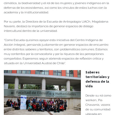
climática, la biodiversidad y el rol de las mujeres y jóvenes indígenas en la
defensa de los ecosistemas, así como los vínculos de estas luchas con la
academia y la institucionalidad.
Por su parte, la Directora de la Escuela de Antropología UACh, Magdalena
Navarro, destacó la importancia de generar espacios de diálogo
intercultural dentro de la universidad.
“Como Escuela quisimos apoyar esta iniciativa del Centro Indígena de
Acción Integral, pensando justamente en generar espacios de encuentro
entre distintos saberes y territorios, con problemáticas comunes. Estamos
muy contentos por la convocatoria y por la riqueza de las percepciones
compartidas. Esperamos seguir abriendo espacios de reflexión crítica y
situada en la Universidad Austral de Chile”.
Saberes
territoriales y
defensa de la
vida
Desde su rol como
werken, Pia
Chavarría, vocera
de su comunidad
ubicada en