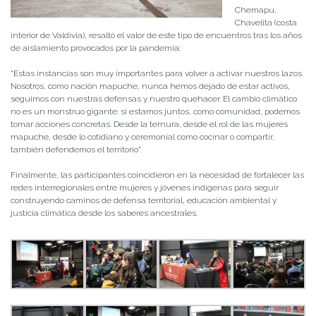
Chemapu,
Chavelita (costa
interior de Valdivia), resaltó el valor de este tipo de encuentros tras los años
de aislamiento provocados por la pandemia:
“Estas instancias son muy importantes para volver a activar nuestros lazos.
Nosotros, como nación mapuche, nunca hemos dejado de estar activos,
seguimos con nuestras defensas y nuestro quehacer. El cambio climático
no es un monstruo gigante: si estamos juntos, como comunidad, podemos
tomar acciones concretas. Desde la ternura, desde el rol de las mujeres
mapuche, desde lo cotidiano y ceremonial como cocinar o compartir,
también defendemos el territorio”.
Finalmente, las participantes coincidieron en la necesidad de fortalecer las
redes interregionales entre mujeres y jóvenes indígenas para seguir
construyendo caminos de defensa territorial, educación ambiental y
justicia climática desde los saberes ancestrales.