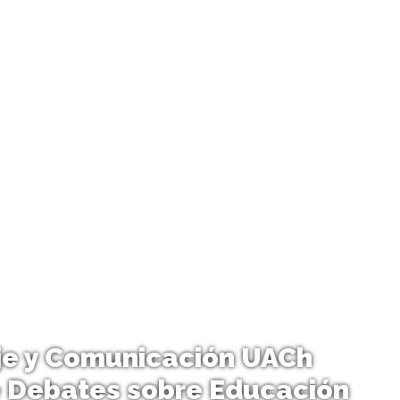
je y Comunicación UACh
de Debates sobre Educación