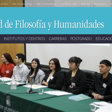
lumnos
Info Académicos
Info Funcionarios
SIVEDUC MD
SIACAD
Biblioteca
S
INSTITUTOS Y CENTROS
CARRERAS
POSTGRADO
EDUCACI