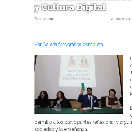
y Cultura Digital
Escrito por:
Carolina Angulo | 04/09/2025 |
#NOTICIAS #PE
Ver Galería fotográfica completa
.
d
l
permitió a los participantes reflexionar y arg
sociedad y la enseñanza.