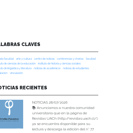
ALABRAS CLAVES
da facultad
arte y cultura
centro de noticias
conferencias y charlas
facultad
tuto de ciencias de la educación
instituto de historia y ciencias sociales
tuto de lingüística y literatura
noticias de académicos
noticias de estudiantes
ulacion
vinculación
OTICIAS RECIENTES
NOTICIAS 28/07/2026
📚 Anunciamos a nuestra comunidad
universitaria que en la página de
Revistas UACh (http://revistas.uach.cl/),
ya se encuentra disponible para su
lectura y descarga la edición del n° 77