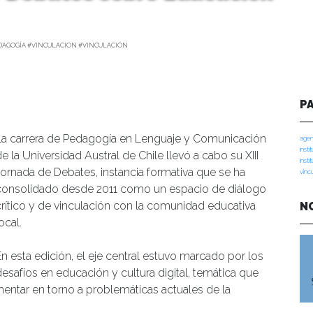
DAGOGÍA #VINCULACION #VINCULACIÓN
P
La carrera de Pedagogía en Lenguaje y Comunicación
agen
insti
e la Universidad Austral de Chile llevó a cabo su XIII
insti
Jornada de Debates, instancia formativa que se ha
vinc
consolidado desde 2011 como un espacio de diálogo
crítico y de vinculación con la comunidad educativa
N
ocal.
En esta edición, el eje central estuvo marcado por los
desafíos en educación y cultura digital, temática que
umentar en torno a problemáticas actuales de la