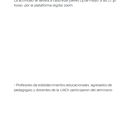
La actividad se llevará a cabo este jueves 14 de mayo, a las 17:30
horas, por la plataforma digital zoom.
• Profesores de establecimientos educacionales, egresados de
pedagogías y docentes de la UACh participaron del seminario