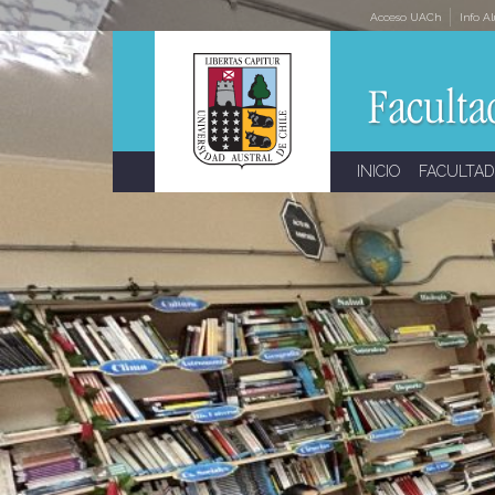
Skip
Acceso UACh
Info A
to
content
INICIO
FACULTAD