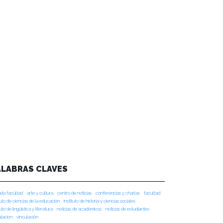
ALABRAS CLAVES
da facultad
arte y cultura
centro de noticias
conferencias y charlas
facultad
tuto de ciencias de la educación
instituto de historia y ciencias sociales
tuto de lingüística y literatura
noticias de académicos
noticias de estudiantes
ulacion
vinculación