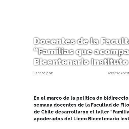
Docentes de la Faculta
“Familias que acompa
Bicentenario Instituto
Escrito por:
Carolina Angulo | 10/10/2025 |
#CENTRO #DES
En el marco de la política de bidirecci
semana docentes de la Facultad de Filo
de Chile desarrollaron el taller “Famil
apoderados del Liceo Bicentenario Inst