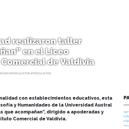
d realizaron taller
ñan” en el Liceo
 Comercial de Valdivia
TACADO #VINCULACIÓN #VINCULACION
P
onalidad con establecimientos educativos, esta
sofía y Humanidades de la Universidad Austral
ias que acompañan”, dirigido a apoderadas y
agen
insti
ituto Comercial de Valdivia.
insti
vinc