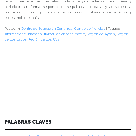
para formar personas integrales, ciudadanos y ciudadanas que conviven y
participan en forma responsable, respetuosa, solidaria y activa en la
comunidad, contribuyendo así a hacer más equitativa nuestra sociedad y
el desarrollo del país.
Posted in
Centro de Educación Continua
,
Centro de Noticias
|
Tagged
#formacionciudadana
,
#vinculacionconelmedio
,
Region de Aysén
,
Región
de Los Lagos
,
Región de Los Ríos
PALABRAS CLAVES