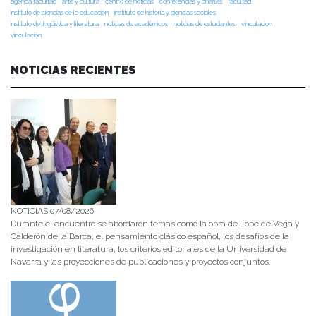
agenda facultad
arte y cultura
centro de noticias
conferencias y charlas
facultad
instituto de ciencias de la educación
instituto de historia y ciencias sociales
instituto de lingüística y literatura
noticias de académicos
noticias de estudiantes
vinculacion
vinculación
NOTICIAS RECIENTES
NOTICIAS 07/08/2026
Durante el encuentro se abordaron temas como la obra de Lope de Vega y
Calderón de la Barca, el pensamiento clásico español, los desafíos de la
investigación en literatura, los criterios editoriales de la Universidad de
Navarra y las proyecciones de publicaciones y proyectos conjuntos.