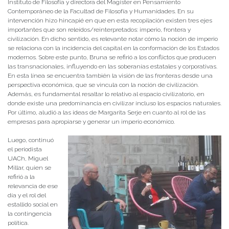
Instituto de Filosofía y directora del Magíster en Pensamiento
Contemporáneo de la Facultad de Filosofía y Humanidades. En su
intervención hizo hincapié en que en esta recopilación existen tres ejes
importantes que son releídos/reinterpretados: imperio, frontera y
civilización. En dicho sentido, es relevante notar cómo la noción de imperio
se relaciona con la incidencia del capital en la conformación de los Estados
modernos. Sobre este punto, Bruna se refirió a los conflictos que producen
las transnacionales, influyendo en las soberanías estatales y corporativas.
En esta línea se encuentra también la visión de las fronteras desde una
perspectiva económica, que se vincula con la noción de civilización.
Además, es fundamental resaltar lo relativo al espacio civilizatorio, en
donde existe una predominancia en civilizar incluso los espacios naturales.
Por último, aludió a las ideas de Margarita Serje en cuanto al rol de las
empresas para apropiarse y generar un imperio económico.
Luego, continuó
el periodista
UACh, Miguel
Millar, quien se
refirió a la
relevancia de ese
día y el rol del
estallido social en
la contingencia
política.