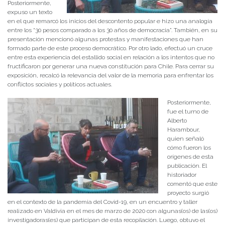
Posteriormente,
expuso un texto
en el que remarcó los inicios del descontento popular e hizo una analogía
entre los “30 pesos comparado a los 30 años de democracia”. También, en su
presentación mencionó algunas protestas y manifestaciones que han
formado parte de este proceso democrático. Por otro lado, efectuó un cruce
entre esta experiencia del estallido social en relación a los intentos que no
fructificaron por generar una nueva constitución para Chile. Para cerrar su
exposición, recalcó la relevancia del valor de la memoria para enfrentar los
conflictos sociales y políticos actuales.
Posteriormente,
fue el turno de
Alberto
Harambour,
quien señaló
cómo fueron los
orígenes de esta
publicación. El
historiador
comentó que este
proyecto surgió
en el contexto de la pandemia del Covid-19, en un encuentro y taller
realizado en Valdivia en el mes de marzo de 2020 con algunas(os) de las(os)
investigadoras(es) que participan de esta recopilación. Luego, obtuvo el