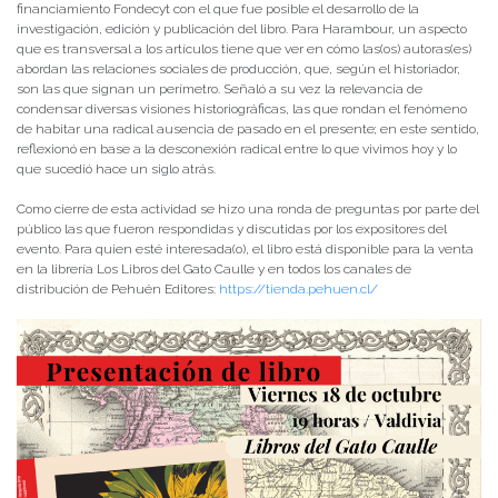
financiamiento Fondecyt con el que fue posible el desarrollo de la
investigación, edición y publicación del libro. Para Harambour, un aspecto
que es transversal a los artículos tiene que ver en cómo las(os) autoras(es)
abordan las relaciones sociales de producción, que, según el historiador,
son las que signan un perímetro. Señaló a su vez la relevancia de
condensar diversas visiones historiográficas, las que rondan el fenómeno
de habitar una radical ausencia de pasado en el presente; en este sentido,
reflexionó en base a la desconexión radical entre lo que vivimos hoy y lo
que sucedió hace un siglo atrás.
Como cierre de esta actividad se hizo una ronda de preguntas por parte del
público las que fueron respondidas y discutidas por los expositores del
evento. Para quien esté interesada(o), el libro está disponible para la venta
en la librería Los Libros del Gato Caulle y en todos los canales de
distribución de Pehuén Editores:
https://tienda.pehuen.cl/