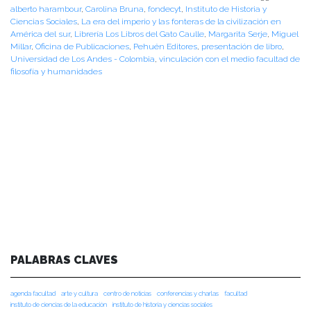
alberto harambour
,
Carolina Bruna
,
fondecyt
,
Instituto de Historia y
Ciencias Sociales
,
La era del imperio y las fonteras de la civilización en
América del sur
,
Librería Los Libros del Gato Caulle
,
Margarita Serje
,
Miguel
Millar
,
Oficina de Publicaciones
,
Pehuén Editores
,
presentación de libro
,
Universidad de Los Andes - Colombia
,
vinculación con el medio facultad de
filosofía y humanidades
PALABRAS CLAVES
agenda facultad
arte y cultura
centro de noticias
conferencias y charlas
facultad
instituto de ciencias de la educación
instituto de historia y ciencias sociales