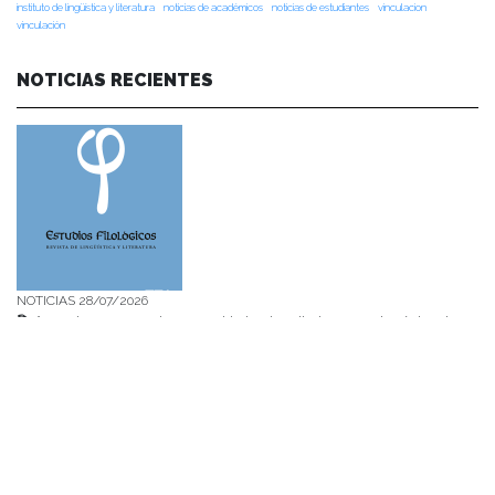
instituto de lingüística y literatura
noticias de académicos
noticias de estudiantes
vinculacion
vinculación
NOTICIAS RECIENTES
NOTICIAS 28/07/2026
📚 Anunciamos a nuestra comunidad universitaria que en la página de
Revistas UACh (http://revistas.uach.cl/), ya se encuentra disponible para
su lectura y descarga la edición del n° 77 de Estudios Filológicos (EFIL),
publicado recientemente. Felicitamos al equipo editorial de Estudios
Filológicos, al Instituto de Lingüística y Literatura, la Oficina de
Publicaciones de la Facultad […]