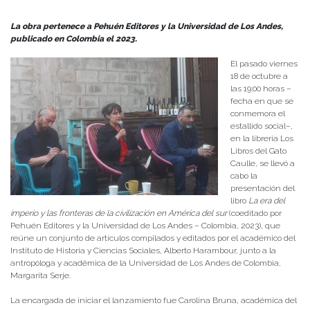
Publicado el
22/10/2024
- Facultad de Filosofía y Humanidades
La obra pertenece a Pehuén Editores y la Universidad de Los Andes,
publicado en Colombia el 2023.
El pasado viernes
18 de octubre a
las 19:00 horas –
fecha en que se
conmemora el
estallido social–,
en la librería Los
Libros del Gato
Caulle, se llevó a
cabo la
presentación del
libro
La era del
imperio y las fronteras de la civilización en América del sur
(coeditado por
Pehuén Editores y la Universidad de Los Andes – Colombia, 2023), que
reúne un conjunto de artículos compilados y editados por el académico del
Instituto de Historia y Ciencias Sociales, Alberto Harambour, junto a la
antropóloga y académica de la Universidad de Los Andes de Colombia,
Margarita Serje.
La encargada de iniciar el lanzamiento fue Carolina Bruna, académica del