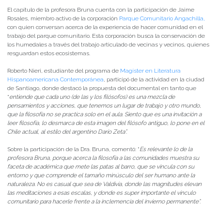
El capítulo de la profesora Bruna cuenta con la participación de Jaime
Rosales, miembro activo de la corporación
Parque Comunitario Angachilla,
con quien conversan acerca de la experiencia de hacer comunidad en el
trabajo del parque comunitario. Esta corporación busca la conservación de
los humedales a través del trabajo articulado de vecinas y vecinos, quienes
resguardan estos ecosistemas.
Roberto Nieri, estudiante del programa de
Magíster en Literatura
Hispanoamericana Contemporánea
, participó de la actividad en la ciudad
de Santiago, donde destacó la propuesta del documental en tanto que
“
entiende que cada uno (de las y los filósofos) es una mezcla de
pensamientos y acciones, que tenemos un lugar de trabajo y otro mundo,
que la filosofía no se practica solo en el aula. Siento que es una invitación a
leer filosofía, lo desmarca de esta imagen del filósofo antiguo, lo pone en el
Chile actual, al estilo del argentino Darío Zeta”.
Sobre la participación de la Dra. Bruna, comentó: “
Es relevante lo de la
profesora Bruna, porque acerca la filosofía a las comunidades muestra su
faceta de académica que mete las patas al barro, que se vincula con su
entorno y que comprende el tamaño minúsculo del ser humano ante la
naturaleza. No es casual que sea de Valdivia, donde las magnitudes elevan
las meditaciones a esas escalas, y donde es super importante el vínculo
comunitario para hacerle frente a la inclemencia del invierno permanente”.