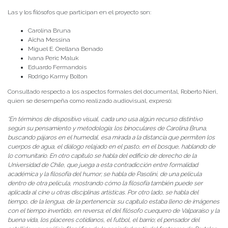
Las y los filósofos que participan en el proyecto son:
Carolina Bruna
Aïcha Messina
Miguel E. Orellana Benado
Ivana Peric Maluk
Eduardo Fermandois
Rodrigo Karmy Bolton
Consultado respecto a los aspectos formales del documental, Roberto Nieri,
quien se desempeña como realizado audiovisual, expresó:
“En términos de dispositivo visual, cada uno usa algún recurso distintivo
según su pensamiento y metodología: los binoculares de Carolina Bruna,
buscando pájaros en el humedal, esa mirada a la distancia que permiten los
cuerpos de agua, el diálogo relajado en el pasto, en el bosque, hablando de
lo comunitario. En otro capítulo se habla del edificio de derecho de la
Universidad de Chile, que juega a esta contradicción entre formalidad
académica y la filosofía del humor; se habla de Pasolini, de una película
dentro de otra película, mostrando cómo la filosofía también puede ser
aplicada al cine u otras disciplinas artísticas. Por otro lado, se habla del
tiempo, de la lengua, de la pertenencia: su capítulo estaba lleno de imágenes
con el tiempo invertido, en reversa; el del filósofo cuequero de Valparaíso y la
buena vida, los placeres cotidianos, el futbol, el barrio; el pensador del