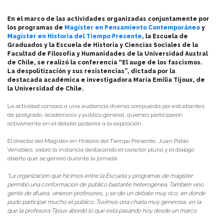
Publicado el
11/11/2025
- Facultad de Filosofía y Humanidades
En el marco de las actividades organizadas conjuntamente por
los programas de
Magíster en Pensamiento Contemporáneo
y
Magíster en Historia del Tiempo Presente
, la Escuela de
Graduados y la Escuela de Historia y Ciencias Sociales de la
Facultad de Filosofía y Humanidades de la Universidad Austral
de Chile, se realizó la conferencia “El auge de los fascismos.
La despolitización y sus resistencias”, dictada por la
destacada académica e investigadora María Emilia Tijoux, de
la Universidad de Chile.
La actividad convocó a una audiencia diversa compuesta por estudiantes
de postgrado, académicos y público general, quienes participaron
activamente en el debate posterior a la exposición.
El director del Magíster en Historia del Tiempo Presente, Juan Pablo
Venables, valoró la instancia destacando el carácter plural y el diálogo
abierto que se generó durante la jornada:
“La organización que hicimos entre la Escuela y programas de magíster
permitió una conformación de público bastante heterogénea. También vino
gente de afuera, vinieron profesores, y se dio un debate muy rico, en donde
pudo participar mucho el público. Tuvimos una charla muy generosa, en la
que la profesora Tijoux abordó lo que está pasando hoy desde un marco