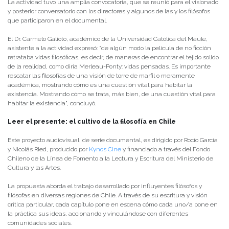
La actividad tuvo una amplia convocatoria, que se reunió para el visionado
y posterior conversatorio con los directores y algunos de las y los filósofos
que participaron en el documental.
El Dr. Carmelo Galioto, académico de la Universidad Católica del Maule,
asistente a la actividad expresó: “de algún modo la película de no ficción
retrataba vidas filosóficas, es decir, de maneras de encontrar el tejido solido
de la realidad, como diría Merleau-Ponty: vidas pensadas. Es importante
rescatar las filosofías de una visión de torre de marfil o meramente
académica, mostrando cómo es una cuestión vital para habitar la
existencia. Mostrando cómo se trata, más bien, de una cuestión vital para
habitar la existencia”, concluyó.
Leer el presente: el cultivo de la filosofía en Chile
Este proyecto audiovisual, de serie documental, es dirigido por Rocío García
y Nicolás Ried, producido por
Kynos Cine
y financiado a través del Fondo
Chileno de la Línea de Fomento a la Lectura y Escritura del Ministerio de
Cultura y las Artes.
La propuesta aborda el trabajo desarrollado por influyentes filósofos y
filósofas en diversas regiones de Chile. A través de su escritura y visión
crítica particular, cada capítulo pone en escena cómo cada uno/a pone en
la práctica sus ideas, accionando y vinculándose con diferentes
comunidades sociales.