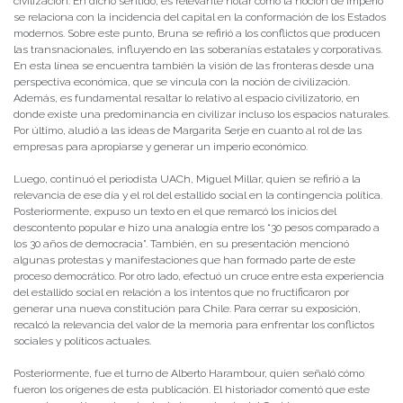
civilización. En dicho sentido, es relevante notar cómo la noción de imperio
se relaciona con la incidencia del capital en la conformación de los Estados
modernos. Sobre este punto, Bruna se refirió a los conflictos que producen
las transnacionales, influyendo en las soberanías estatales y corporativas.
En esta línea se encuentra también la visión de las fronteras desde una
perspectiva económica, que se vincula con la noción de civilización.
Además, es fundamental resaltar lo relativo al espacio civilizatorio, en
donde existe una predominancia en civilizar incluso los espacios naturales.
Por último, aludió a las ideas de Margarita Serje en cuanto al rol de las
empresas para apropiarse y generar un imperio económico.
Luego, continuó el periodista UACh, Miguel Millar, quien se refirió a la
relevancia de ese día y el rol del estallido social en la contingencia política.
Posteriormente, expuso un texto en el que remarcó los inicios del
descontento popular e hizo una analogía entre los “30 pesos comparado a
los 30 años de democracia”. También, en su presentación mencionó
algunas protestas y manifestaciones que han formado parte de este
proceso democrático. Por otro lado, efectuó un cruce entre esta experiencia
del estallido social en relación a los intentos que no fructificaron por
generar una nueva constitución para Chile. Para cerrar su exposición,
recalcó la relevancia del valor de la memoria para enfrentar los conflictos
sociales y políticos actuales.
Posteriormente, fue el turno de Alberto Harambour, quien señaló cómo
fueron los orígenes de esta publicación. El historiador comentó que este