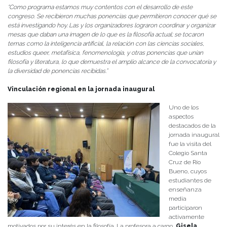
“Como programa estamos muy contentos con el desarrollo de este
congreso. Se recibieron muchas ponencias que permitieron conocer qué se
está investigando hoy. Las y los organizadores lograron coordinar y organizar
mesas que daban una imagen de lo que es la filosofía actual; se tocaron
temas como la inteligencia artificial, la relación con las ciencias sociales,
estudios queer, metafísica, fenomenología, y otras ponencias que unían
filosofía y literatura, lo que demuestra el amplio alcance de la convocatoria y
la diversidad de ponencias recibidas.”
Vinculación regional en la jornada inaugural
Uno de los
aspectos
destacados de la
jornada inaugural
fue la visita del
Colegio Santa
Cruz de Río
Bueno, cuyos
estudiantes de
enseñanza
media
participaron
activamente
motivados por su interés en la filosofía. La profesora a cargo,
Gisela