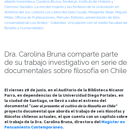
alberto harambour
,
Carolina Bruna
,
fondecyt
,
Instituto de Historia y
Ciencias Sociales
,
La era del imperio y las fonteras de la civilización en
América del sur
,
Librería Los Libros del Gato Caulle
,
Margarita Serje
,
Miguel
Millar
,
Oficina de Publicaciones
,
Pehuén Editores
,
presentación de libro
,
Universidad de Los Andes - Colombia
,
vinculación con el medio facultad de
filosofía y humanidades
Dra. Carolina Bruna comparte parte
de su trabajo investigativo en serie de
documentales sobre filosofía en Chile
Publicado el
04/07/2024
- Facultad de Filosofía y Humanidades
El viernes 28 de junio, en el Auditorio de la Biblioteca Nicanor
Parra, en dependencias de la Universidad Diego Portales, en
la ciudad de Santiago, se llevó a cabo el estreno del
documental “
Leer el presente: el cultivo de la filosofía en Chile”
proyecto documental que aborda el trabajo de seis filosofas y
filósofos chilenos actuales, el que cuenta con un capítulo sobre
el trabajo de la Dra. Carolina Bruna, directora del
Magíster en
Pensamiento Contemporáneo
.