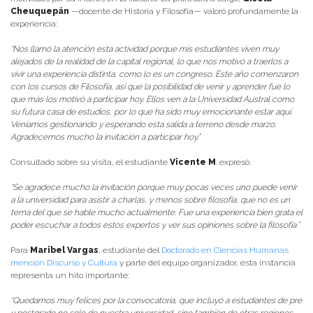
Cheuquepán
—docente de Historia y Filosofía— valoró profundamente la
experiencia:
“Nos llamó la atención esta actividad porque mis estudiantes viven muy
alejados de la realidad de la capital regional, lo que nos motivó a traerlos a
vivir una experiencia distinta, como lo es un congreso. Este año comenzaron
con los cursos de Filosofía, así que la posibilidad de venir y aprender fue lo
que más los motivó a participar hoy. Ellos ven a la Universidad Austral como
su futura casa de estudios, por lo que ha sido muy emocionante estar aquí.
Veníamos gestionando y esperando esta salida a terreno desde marzo.
Agradecemos mucho la invitación a participar hoy.”
Consultado sobre su visita, el estudiante
Vicente M
. expresó:
“Se agradece mucho la invitación porque muy pocas veces uno puede venir
a la universidad para asistir a charlas, y menos sobre filosofía, que no es un
tema del que se hable mucho actualmente. Fue una experiencia bien grata el
poder escuchar a todos estos expertos y ver sus opiniones sobre la filosofía.”
Para
Maribel Vargas
, estudiante del
Doctorado en Ciencias Humanas
mención Discurso y Cultura
y parte del equipo organizador, esta instancia
representa un hito importante:
“Quedamos muy felices por la convocatoria, que incluyó a estudiantes de pre
y postgrado no solo de nuestra universidad, sino también de otras regiones