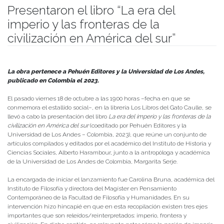
Presentaron el libro “La era del
imperio y las fronteras de la
civilización en América del sur”
Publicado el
22/10/2024
- Facultad de Filosofía y Humanidades
La obra pertenece a Pehuén Editores y la Universidad de Los Andes,
publicado en Colombia el 2023.
El pasado viernes 18 de octubre a las 19:00 horas –fecha en que se
conmemora el estallido social–, en la librería Los Libros del Gato Caulle, se
llevó a cabo la presentación del libro
La era del imperio y las fronteras de la
civilización en América del sur
(coeditado por Pehuén Editores y la
Universidad de Los Andes – Colombia, 2023), que reúne un conjunto de
artículos compilados y editados por el académico del Instituto de Historia y
Ciencias Sociales, Alberto Harambour, junto a la antropóloga y académica
de la Universidad de Los Andes de Colombia, Margarita Serje.
La encargada de iniciar el lanzamiento fue Carolina Bruna, académica del
Instituto de Filosofía y directora del Magíster en Pensamiento
Contemporáneo de la Facultad de Filosofía y Humanidades. En su
intervención hizo hincapié en que en esta recopilación existen tres ejes
importantes que son releídos/reinterpretados: imperio, frontera y