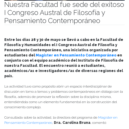
Nuestra Facultad fue sede del exitoso
I Congreso Austral de Filosofía y
Pensamiento Contemporáneo
Publicado el
04/06/2025
- Facultad de Filosofía y Humanidades
Entre los días 28 y 30 de mayo se llevó a cabo en la Facultad de
Filosofía y Humanidades el I Congreso Austral de Filosofía y
Pensamiento Contemporáneo, una iniciativa organizada por
estudiantes del
Magíster en Pensamiento Contemporáneo
en
conjunto con el equipo académico del Instituto de Filosofía de
nuestra Facultad. El encuentro reunió a estudiantes,
académicos/as e investigadores/as de diversas regiones del
país.
La actividad tuvo como propósito abrir un espacio interdisciplinar de
discusión en torno a temas y problemas contemporáneos en diálogo con la
filosofía, además de promover la reflexión sobre la disciplina misma,
entendiéndola como un elemento fundamental en la construcción del
conocimiento complejo.
Consultada sobre la actividad, la directora del programa de
Magíster en
Pensamiento Contemporáneo
,
Dra. Carolina Bruna
, comentó: