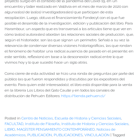
proyecto surgió en el contexto de la pandemia del Covid-19, en un
encuentro y taller realizado en Valdivia en el mes de marzo de 2020 con
algunas(os) de las(os) investigadoras(es) que participan de esta
recopilación. Luego, obtuvo el financiamiento Fondecyt con el que fue
posible el desarrollo de la investigación, edición y publicación del libro. Para
Harambour, un aspecto que es transversal a los artículos tiene que ver en
cómo las(os) autoras(es) abordan las relaciones sociales de producción, que,
según el historiador, son las que signan un perímetro. Señaló a su vez la
relevancia de condensar diversas visiones historiográficas, las que rondan
el fenómeno de habitar una radical ausencia de pasado en el presente; en
este sentido, reflexionó en base a la desconexión radical entre lo que
vivimos hoy y lo que sucedió hace un siglo atrás.
Como cierre de esta actividad se hizo una ronda de preguntas por parte del
público las que fueron respondidas y discutidas por los expositores del
evento. Para quien esté interesada(o), el libro está disponible para la venta
en la librería Los Libros del Gato Caulle y en todos los canales de
distribución de Pehuén Editores:
https://tienda.pehuen.cl/
Posted in
Centro de Noticias
,
Escuela de Historia y Ciencias Sociales
,
FACULTAD
,
Instituto de Filosofía
,
Instituto de Historia y Ciencias Sociales
,
LIBRO
,
MAGÍSTER PENSAMIENTO CONTEMPORÁNEO
,
Noticias de
Académicos
,
PUBLICACIÓN
,
PUBLICACIONES
,
VINCULACIÓN
|
Tagged