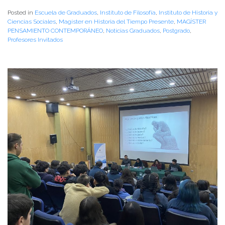
Posted in
Escuela de Graduados
,
Instituto de Filosofía
,
Instituto de Historia y
Ciencias Sociales
,
Magíster en Historia del Tiempo Presente
,
MAGÍSTER
PENSAMIENTO CONTEMPORÁNEO
,
Noticias Graduados
,
Postgrado
,
Profesores Invitados