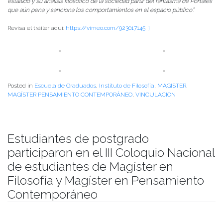
estallido y su análisis filosófico de la sociedad partir del fantasma de Portales
que aún pena y sanciona los comportamientos en el espacio público”.
Revisa el tráiler aquí:
https://vimeo.com/923017145 }
Posted in
Escuela de Graduados
,
Instituto de Filosofía
,
MAGISTER
,
MAGÍSTER PENSAMIENTO CONTEMPORÁNEO
,
VINCULACION
Estudiantes de postgrado
participaron en el III Coloquio Nacional
de estudiantes de Magíster en
Filosofía y Magíster en Pensamiento
Contemporáneo
Publicado el
04/07/2024
- Facultad de Filosofía y Humanidades