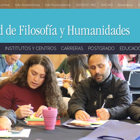
lumnos
Info Académicos
Info Funcionarios
SIVEDUC MD
SIACAD
Biblioteca
S
INSTITUTOS Y CENTROS
CARRERAS
POSTGRADO
EDUCACI