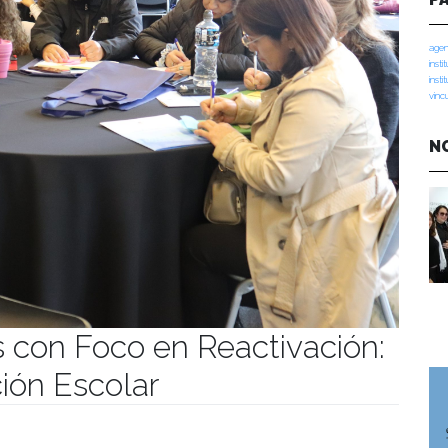
agen
insti
insti
vinc
N
s con Foco en Reactivación:
ción Escolar
umanidades