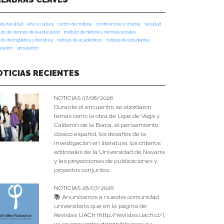
da facultad
arte y cultura
centro de noticias
conferencias y charlas
facultad
tuto de ciencias de la educación
instituto de historia y ciencias sociales
tuto de lingüística y literatura
noticias de académicos
noticias de estudiantes
ulacion
vinculación
OTICIAS RECIENTES
NOTICIAS 07/08/2026
Durante el encuentro se abordaron
temas como la obra de Lope de Vega y
Calderón de la Barca, el pensamiento
clásico español, los desafíos de la
investigación en literatura, los criterios
editoriales de la Universidad de Navarra
y las proyecciones de publicaciones y
proyectos conjuntos.
NOTICIAS 28/07/2026
📚 Anunciamos a nuestra comunidad
universitaria que en la página de
Revistas UACh (http://revistas.uach.cl/),
ya se encuentra disponible para su