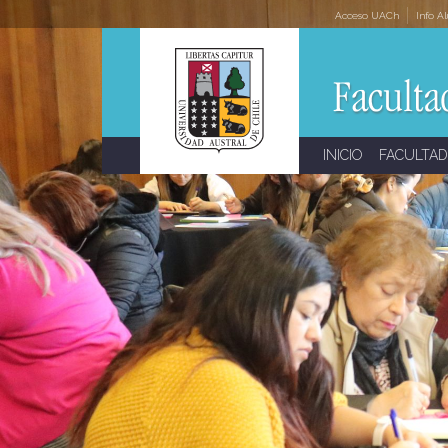
Skip
Acceso UACh
Info A
to
content
INICIO
FACULTAD