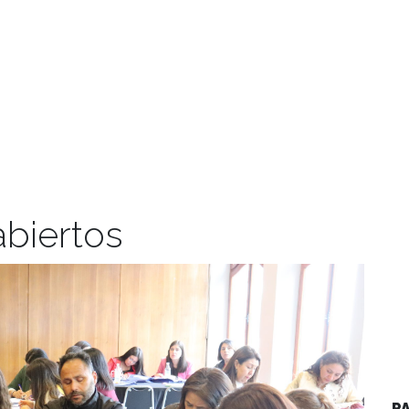
abiertos
P