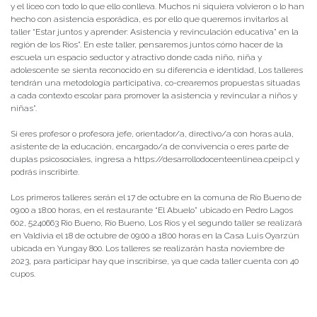
y el liceo con todo lo que ello conlleva. Muchos ni siquiera volvieron o lo han
hecho con asistencia esporádica, es por ello que queremos invitarlos al
taller “Estar juntos y aprender: Asistencia y revinculación educativa” en la
región de los Ríos”. En este taller, pensaremos juntos cómo hacer de la
escuela un espacio seductor y atractivo donde cada niño, niña y
adolescente se sienta reconocido en su diferencia e identidad, Los talleres
tendrán una metodología participativa, co-crearemos propuestas situadas
a cada contexto escolar para promover la asistencia y revincular a niños y
niñas”.
Si eres profesor o profesora jefe, orientador/a, directivo/a con horas aula,
asistente de la educación, encargado/a de convivencia o eres parte de
duplas psicosociales, ingresa a https://desarrollodocenteenlinea.cpeip.cl y
podrás inscribirte.
Los primeros talleres serán el 17 de octubre en la comuna de Río Bueno de
09:00 a 18:00 horas, en el restaurante “El Abuelo” ubicado en
Pedro Lagos
602, 5240663 Rio Bueno, Río Bueno, Los Ríos y el segundo taller se realizará
en Valdivia el 18 de octubre de 09:00 a 18:00 horas en la Casa Luis Oyarzún
ubicada en Yungay 800.
Los talleres se realizarán hasta noviembre de
2023, para participar hay que inscribirse, ya que cada taller cuenta con 40
cupos.