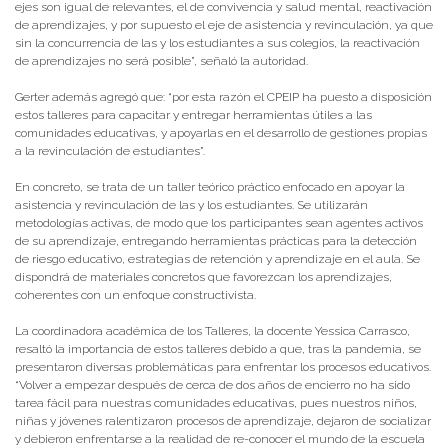
ejes son igual de relevantes, el de convivencia y salud mental, reactivación
de aprendizajes, y por supuesto el eje de asistencia y revinculación, ya que
sin la concurrencia de las y los estudiantes a sus colegios, la reactivación
de aprendizajes no será posible”, señaló la autoridad.
Gerter además agregó que: “por esta razón el CPEIP ha puesto a disposición
estos talleres para capacitar y entregar herramientas útiles a las
comunidades educativas, y apoyarlas en el desarrollo de gestiones propias
a la revinculación de estudiantes”.
En concreto, se trata de un taller teórico práctico enfocado en apoyar la
asistencia y revinculación de las y los estudiantes. Se utilizarán
metodologías activas, de modo que los participantes sean agentes activos
de su aprendizaje, entregando herramientas prácticas para la detección
de riesgo educativo, estrategias de retención y aprendizaje en el aula. Se
dispondrá de materiales concretos que favorezcan los aprendizajes,
coherentes con un enfoque constructivista.
La coordinadora académica de los Talleres, la docente Yessica Carrasco,
resaltó la importancia de estos talleres debido a que, tras la pandemia, se
presentaron diversas problemáticas para enfrentar los procesos educativos.
“Volver a empezar después de cerca de dos años de encierro no ha sido
tarea fácil para nuestras comunidades educativas, pues nuestros niños,
niñas y jóvenes ralentizaron procesos de aprendizaje, dejaron de socializar
y debieron enfrentarse a la realidad de re-conocer el mundo de la escuela