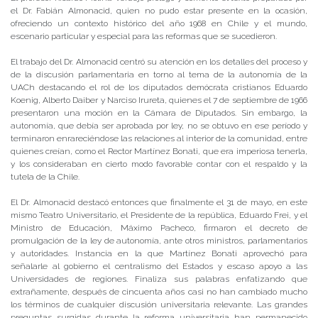
el Dr. Fabián Almonacid, quien no pudo estar presente en la ocasión,
ofreciendo un contexto histórico del año 1968 en Chile y el mundo,
escenario particular y especial para las reformas que se sucedieron.
El trabajo del Dr. Almonacid centró su atención en los detalles del proceso y
de la discusión parlamentaria en torno al tema de la autonomía de la
UACh destacando el rol de los diputados demócrata cristianos Eduardo
Koenig, Alberto Daiber y Narciso Irureta, quienes el 7 de septiembre de 1966
presentaron una moción en la Cámara de Diputados. Sin embargo, la
autonomía, que debía ser aprobada por ley, no se obtuvo en ese período y
terminaron enrareciéndose las relaciones al interior de la comunidad, entre
quienes creían, como el Rector Martínez Bonati, que era imperiosa tenerla,
y los consideraban en cierto modo favorable contar con el respaldo y la
tutela de la Chile.
El Dr. Almonacid destacó entonces que finalmente el 31 de mayo, en este
mismo Teatro Universitario, el Presidente de la república, Eduardo Frei, y el
Ministro de Educación, Máximo Pacheco, firmaron el decreto de
promulgación de la ley de autonomía, ante otros ministros, parlamentarios
y autoridades. Instancia en la que Martínez Bonati aprovechó para
señalarle al gobierno el centralismo del Estados y escaso apoyo a las
Universidades de regiones. Finaliza sus palabras enfatizando que
extrañamente, después de cincuenta años casi no han cambiado mucho
los términos de cualquier discusión universitaria relevante. Las grandes
preguntas surgidas durante la reforma universitaria han permanecido