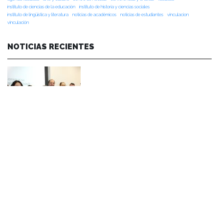
instituto de ciencias de la educación
instituto de historia y ciencias sociales
instituto de lingüística y literatura
noticias de académicos
noticias de estudiantes
vinculacion
vinculación
NOTICIAS RECIENTES
NOTICIAS 07/08/2026
Durante el encuentro se abordaron temas como la obra de Lope de Vega y
Calderón de la Barca, el pensamiento clásico español, los desafíos de la
investigación en literatura, los criterios editoriales de la Universidad de
Navarra y las proyecciones de publicaciones y proyectos conjuntos.