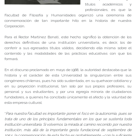
títulos académicos y
profesionales, es que la
Facultad de Filosofía y Humanidades organizó una ceremonia de
conmemoración de tan importante hito en la historia de nuestra
Corporación.
Para el Rector Martínez Bonati, este hecho significó la obtención de los
derechos definitivos de una institución universitaria, es decir, los de
conferir a sus egresados títulos válidos, decidiendo ella misma sobre el
contenido y las modalidades de las prácticas educativas con que los
formará.
En el discurso proclamado en mayo de 1968, la autoridad destacaba que la
historia y el carácter de esta Universidad la singularizan entre sus
congéneres chilenas, pues ha sido sustentada, en su quehacer cotidiano y
en su proyección institucional, tan solo por sus propios profesores, su
personal y sus estudiantes, y por una egregia minoría de ciudadanos
fundadores, a quienes ha concitado únicamente el afecto y la voluntad de
esta empresa cultural.
“
Para nuestra Facultad es importante poner el foco en la autonomía, pues se
trata de uno de los principios fundamentales en los que se sustenta toda
institución universitaria. Si volvemos la mirada al camino recorrido por nuestra
institución, más allá de la importante gesta fundacional de septiembre de
1954, la conmemoración de esta fecha es probablemente –con la suficiente