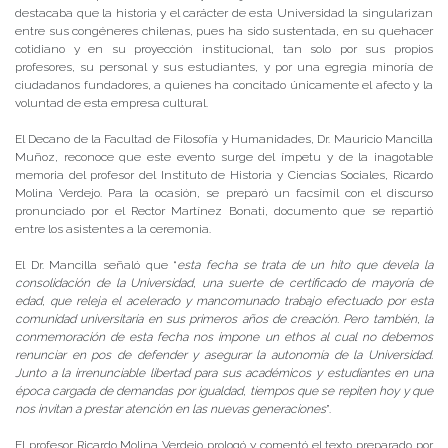
destacaba que la historia y el carácter de esta Universidad la singularizan
entre sus congéneres chilenas, pues ha sido sustentada, en su quehacer
cotidiano y en su proyección institucional, tan solo por sus propios
profesores, su personal y sus estudiantes, y por una egregia minoría de
ciudadanos fundadores, a quienes ha concitado únicamente el afecto y la
voluntad de esta empresa cultural.
El Decano de la Facultad de Filosofía y Humanidades, Dr. Mauricio Mancilla
Muñoz, reconoce que este evento surge del ímpetu y de la inagotable
memoria del profesor del Instituto de Historia y Ciencias Sociales, Ricardo
Molina Verdejo. Para la ocasión, se preparó un facsímil con el discurso
pronunciado por el Rector Martínez Bonati, documento que se repartió
entre los asistentes a la ceremonia.
El Dr. Mancilla señaló que “
esta fecha se trata de un hito que devela la
consolidación de la Universidad, una suerte de certificado de mayoría de
edad, que releja el acelerado y mancomunado trabajo efectuado por esta
comunidad universitaria en sus primeros años de creación. Pero también, la
conmemoración de esta fecha nos impone un ethos al cual no debemos
renunciar en pos de defender y asegurar la autonomía de la Universidad.
Junto a la irrenunciable libertad para sus académicos y estudiantes en una
época cargada de demandas por igualdad, tiempos que se repiten hoy y que
nos invitan a prestar atención en las nuevas generaciones
”.
El profesor Ricardo Molina Verdejo prologó y comentó el texto preparado por