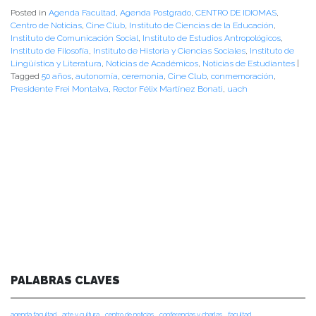
Posted in
Agenda Facultad
,
Agenda Postgrado
,
CENTRO DE IDIOMAS
,
Centro de Noticias
,
Cine Club
,
Instituto de Ciencias de la Educación
,
Instituto de Comunicación Social
,
Instituto de Estudios Antropológicos
,
Instituto de Filosofía
,
Instituto de Historia y Ciencias Sociales
,
Instituto de
Lingüística y Literatura
,
Noticias de Académicos
,
Noticias de Estudiantes
|
Tagged
50 años
,
autonomía
,
ceremonia
,
Cine Club
,
conmemoración
,
Presidente Frei Montalva
,
Rector Félix Martínez Bonati
,
uach
PALABRAS CLAVES
agenda facultad
arte y cultura
centro de noticias
conferencias y charlas
facultad