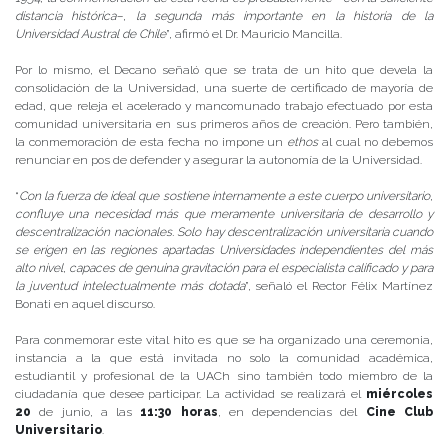
distancia histórica–, la segunda más importante en la historia de la
Universidad Austral de Chile
”, afirmó el Dr. Mauricio Mancilla.
Por lo mismo, el Decano señaló que se trata de un hito que devela la
consolidación de la Universidad, una suerte de certificado de mayoría de
edad, que releja el acelerado y mancomunado trabajo efectuado por esta
comunidad universitaria en sus primeros años de creación. Pero también,
la conmemoración de esta fecha no impone un
ethos
al cual no debemos
renunciar en pos de defender y asegurar la autonomía de la Universidad.
“
Con la fuerza de ideal que sostiene internamente a este cuerpo universitario,
confluye una necesidad más que meramente universitaria de desarrollo y
descentralización nacionales. Solo hay descentralización universitaria cuando
se erigen en las regiones apartadas Universidades independientes del más
alto nivel, capaces de genuina gravitación para el especialista calificado y para
la juventud intelectualmente más dotada
”, señaló el Rector Félix Martínez
Bonati en aquel discurso.
Para conmemorar este vital hito es que se ha organizado una ceremonia,
instancia a la que está invitada no solo la comunidad académica,
estudiantil y profesional de la UACh sino también todo miembro de la
ciudadanía que desee participar. La actividad se realizará el
miércoles
20
de junio, a las
11:30 horas
, en dependencias del
Cine Club
Universitario
.