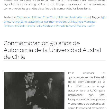
vigentes aunque congeladas en el tiempo, esperando ser reasumidas
como uno de los grandes desafíos de la comunidad universitaria.
Posted in
Centro de Noticias
,
Cine Club
,
Noticias de Académicos
|
Tagged
50
años
,
Aniversario
,
autonomía
,
conmemoración
,
Dr. Mauricio Mancilla
,
Dr.Oscar Galindo
,
Rector Félix Martínez Bonati
,
Ricardo Molina
,
uach
Conmemoración 50 años de
Autonomía de la Universidad Austral
de Chile
Publicado el
11/06/2018
- Facultad de Filosofía y Humanidades
Para celebrar el
quincuagésimo aniversario
de la promulgación de la
ley 16.848 que le otorgó
autonomía a la UACh para
establecer, con total
independencia, sus planes
y programas de estudio, así
como la potestad de otorgar