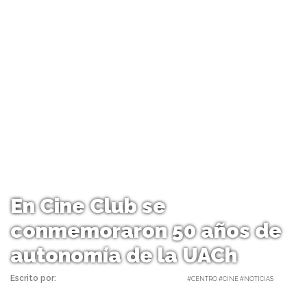
En Cine Club se
conmemoraron 50 años de
autonomía de la UACh
Escrito por:
Carolina Angulo | 20/06/2018 |
#CENTRO #CINE #NOTICIAS