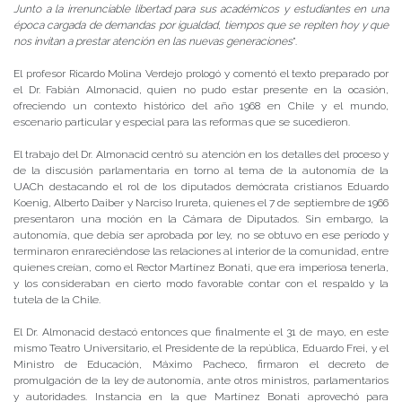
Junto a la irrenunciable libertad para sus académicos y estudiantes en una
época cargada de demandas por igualdad, tiempos que se repiten hoy y que
nos invitan a prestar atención en las nuevas generaciones
”.
El profesor Ricardo Molina Verdejo prologó y comentó el texto preparado por
el Dr. Fabián Almonacid, quien no pudo estar presente en la ocasión,
ofreciendo un contexto histórico del año 1968 en Chile y el mundo,
escenario particular y especial para las reformas que se sucedieron.
El trabajo del Dr. Almonacid centró su atención en los detalles del proceso y
de la discusión parlamentaria en torno al tema de la autonomía de la
UACh destacando el rol de los diputados demócrata cristianos Eduardo
Koenig, Alberto Daiber y Narciso Irureta, quienes el 7 de septiembre de 1966
presentaron una moción en la Cámara de Diputados. Sin embargo, la
autonomía, que debía ser aprobada por ley, no se obtuvo en ese período y
terminaron enrareciéndose las relaciones al interior de la comunidad, entre
quienes creían, como el Rector Martínez Bonati, que era imperiosa tenerla,
y los consideraban en cierto modo favorable contar con el respaldo y la
tutela de la Chile.
El Dr. Almonacid destacó entonces que finalmente el 31 de mayo, en este
mismo Teatro Universitario, el Presidente de la república, Eduardo Frei, y el
Ministro de Educación, Máximo Pacheco, firmaron el decreto de
promulgación de la ley de autonomía, ante otros ministros, parlamentarios
y autoridades. Instancia en la que Martínez Bonati aprovechó para