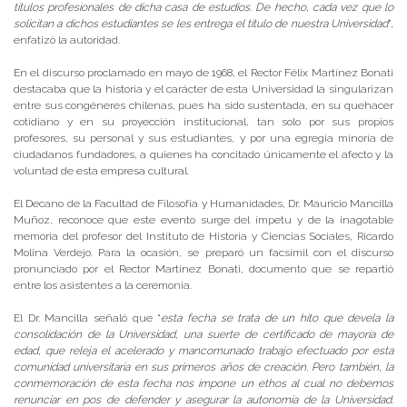
títulos profesionales de dicha casa de estudios. De hecho, cada vez que lo
solicitan a dichos estudiantes se les entrega el título de nuestra Universidad
”,
enfatizó la autoridad.
En el discurso proclamado en mayo de 1968, el Rector Félix Martínez Bonati
destacaba que la historia y el carácter de esta Universidad la singularizan
entre sus congéneres chilenas, pues ha sido sustentada, en su quehacer
cotidiano y en su proyección institucional, tan solo por sus propios
profesores, su personal y sus estudiantes, y por una egregia minoría de
ciudadanos fundadores, a quienes ha concitado únicamente el afecto y la
voluntad de esta empresa cultural.
El Decano de la Facultad de Filosofía y Humanidades, Dr. Mauricio Mancilla
Muñoz, reconoce que este evento surge del ímpetu y de la inagotable
memoria del profesor del Instituto de Historia y Ciencias Sociales, Ricardo
Molina Verdejo. Para la ocasión, se preparó un facsímil con el discurso
pronunciado por el Rector Martínez Bonati, documento que se repartió
entre los asistentes a la ceremonia.
El Dr. Mancilla señaló que “
esta fecha se trata de un hito que devela la
consolidación de la Universidad, una suerte de certificado de mayoría de
edad, que releja el acelerado y mancomunado trabajo efectuado por esta
comunidad universitaria en sus primeros años de creación. Pero también, la
conmemoración de esta fecha nos impone un ethos al cual no debemos
renunciar en pos de defender y asegurar la autonomía de la Universidad.