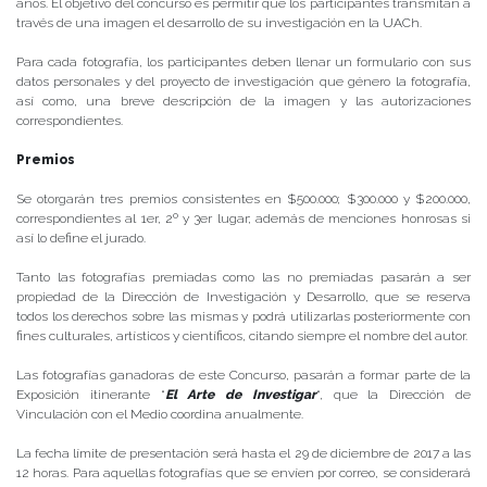
años. El objetivo del concurso es permitir que los participantes transmitan a
través de una imagen el desarrollo de su investigación en la UACh.
Para cada fotografía, los participantes deben llenar un formulario con sus
datos personales y del proyecto de investigación que género la fotografía,
así como, una breve descripción de la imagen y las autorizaciones
correspondientes.
Premios
Se otorgarán tres premios consistentes en $500.000; $300.000 y $200.000,
correspondientes al 1er, 2º y 3er lugar; además de menciones honrosas si
así lo define el jurado.
Tanto las fotografías premiadas como las no premiadas pasarán a ser
propiedad de la Dirección de Investigación y Desarrollo, que se reserva
todos los derechos sobre las mismas y podrá utilizarlas posteriormente con
fines culturales, artísticos y científicos, citando siempre el nombre del autor.
Las fotografías ganadoras de este Concurso, pasarán a formar parte de la
Exposición itinerante “
El Arte de Investigar
“, que la Dirección de
Vinculación con el Medio coordina anualmente.
La fecha límite de presentación será hasta el 29 de diciembre de 2017 a las
12 horas. Para aquellas fotografías que se envíen por correo, se considerará