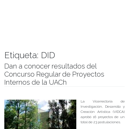
Etiqueta:
DID
Dan a conocer resultados del
Concurso Regular de Proyectos
Internos de la UACh
Publicado el
26/03/2018
- Facultad de Filosofía y Humanidades
La Vicerrectoría de
Investigación, Desarrollo y
Creación Artística (VIDCA)
aprobó 16 proyectos de un
total de 23 postulaciones.