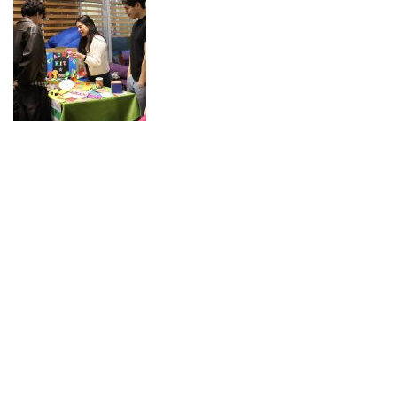
NOTICIAS 15/07/2026
Muchos de estos recursos fueron implementados durante el semestre en
las residencias de Mejor Niñez Nidal y Las Parras, espacios donde el
estudiantado desarrolló experiencias de aprendizaje y acompañamiento.
NOTICIAS 14/07/2026
La instancia convocó a equipos académicos y profesionales con el fin de
diseñar líneas prioritarias de colaboración y establecer las bases de un plan
de trabajo conjunto para el fortalecimiento de la educación pública.