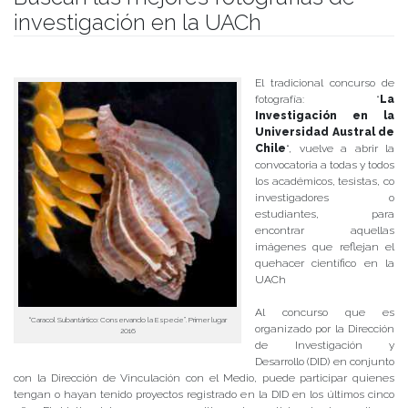
investigación en la UACh
Publicado el
14/12/2017
- Facultad de Filosofía y Humanidades
El tradicional concurso de
fotografía: “
La
Investigación en la
Universidad Austral de
Chile
“, vuelve a abrir la
convocatoria a todas y todos
los académicos, tesistas, co
investigadores o
estudiantes, para
encontrar aquellas
imágenes que reflejan el
quehacer científico en la
UACh
Al concurso que es
“Caracol Subantártico: Conservando la Especie”. Primer lugar
organizado por la Dirección
2016
de Investigación y
Desarrollo (DID) en conjunto
con la Dirección de Vinculación con el Medio, puede participar quienes
tengan o hayan tenido proyectos registrado en la DID en los últimos cinco