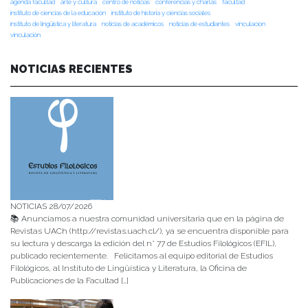
agenda facultad
arte y cultura
centro de noticias
conferencias y charlas
facultad
instituto de ciencias de la educación
instituto de historia y ciencias sociales
instituto de lingüística y literatura
noticias de académicos
noticias de estudiantes
vinculacion
vinculación
NOTICIAS RECIENTES
NOTICIAS 28/07/2026
📚 Anunciamos a nuestra comunidad universitaria que en la página de
Revistas UACh (http://revistas.uach.cl/), ya se encuentra disponible para
su lectura y descarga la edición del n° 77 de Estudios Filológicos (EFIL),
publicado recientemente. Felicitamos al equipo editorial de Estudios
Filológicos, al Instituto de Lingüística y Literatura, la Oficina de
Publicaciones de la Facultad […]