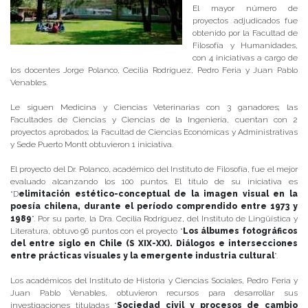
El mayor número de
proyectos adjudicados fue
obtenido por la Facultad de
Filosofía y Humanidades,
con 4 iniciativas a cargo de
los docentes Jorge Polanco, Cecilia Rodríguez, Pedro Feria y Juan Pablo
Venables.
Le siguen Medicina y Ciencias Veterinarias con 3 ganadores; las
Facultades de Ciencias y Ciencias de la Ingeniería, cuentan con 2
proyectos aprobados; la Facultad de Ciencias Económicas y Administrativas
y Sede Puerto Montt obtuvieron 1 iniciativa.
El proyecto del Dr. Polanco, académico del Instituto de Filosofía, fue el mejor
evaluado alcanzando los 100 puntos. El título de su iniciativa es
“D
elimitación estético-conceptual de la imagen visual en la
poesía chilena, durante el período comprendido entre 1973 y
1989
”. Por su parte, la Dra. Cecilia Rodríguez, del Instituto de Lingüística y
Literatura, obtuvo 96 puntos con el proyecto “
Los álbumes fotográficos
del entre siglo en Chile (S XIX-XX). Diálogos e intersecciones
entre prácticas visuales y la emergente industria cultural
”.
Los académicos del Instituto de Historia y Ciencias Sociales, Pedro Feria y
Juan Pablo Venables, obtuvieron recursos para desarrollar sus
investigaciones tituladas “
Sociedad civil y procesos de cambio