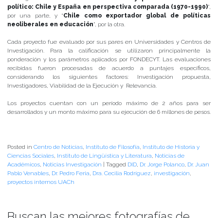
político: Chile y España en perspectiva comparada (1970-1990)
”,
por una parte, y “
Chile como exportador global de políticas
neoliberales en educación
”, por la otra.
Cada proyecto fue evaluado por sus pares en Universidades y Centros de
Investigación. Para la calificación se utilizaron principalmente la
ponderación y los parámetros aplicados por FONDECYT. Las evaluaciones
recibidas fueron procesadas de acuerdo a puntajes específicos,
considerando los siguientes factores: Investigación propuesta,
Investigadores, Viabilidad de la Ejecución y Relevancia.
Los proyectos cuentan con un período máximo de 2 años para ser
desarrollados y un monto máximo para su ejecución de 6 millones de pesos.
Posted in
Centro de Noticias
,
Instituto de Filosofía
,
Instituto de Historia y
Ciencias Sociales
,
Instituto de Lingüística y Literatura
,
Noticias de
Académicos
,
Noticias Investigación
|
Tagged
DID
,
Dr. Jorge Polanco
,
Dr. Juan
Pablo Venables
,
Dr. Pedro Feria
,
Dra. Cecilia Rodríguez
,
investigación
,
proyectos internos UACh
Buscan las mejores fotografías de