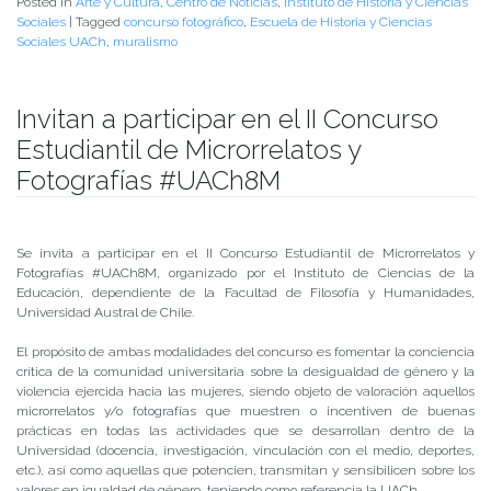
Posted in
Arte y Cultura
,
Centro de Noticias
,
Instituto de Historia y Ciencias
Sociales
|
Tagged
concurso fotográfico
,
Escuela de Historia y Ciencias
Sociales UACh
,
muralismo
Invitan a participar en el II Concurso
Estudiantil de Microrrelatos y
Fotografías #UACh8M
Publicado el
06/03/2019
- Facultad de Filosofía y Humanidades
Se invita a participar en el II Concurso Estudiantil de Microrrelatos y
Fotografías #UACh8M, organizado por el Instituto de Ciencias de la
Educación, dependiente de la Facultad de Filosofía y Humanidades,
Universidad Austral de Chile.
El propósito de ambas modalidades del concurso es fomentar la conciencia
crítica de la comunidad universitaria sobre la desigualdad de género y la
violencia ejercida hacia las mujeres, siendo objeto de valoración aquellos
microrrelatos y/o fotografías que muestren o incentiven de buenas
prácticas en todas las actividades que se desarrollan dentro de la
Universidad (docencia, investigación, vinculación con el medio, deportes,
etc.), así como aquellas que potencien, transmitan y sensibilicen sobre los
valores en igualdad de género, teniendo como referencia la UACh.