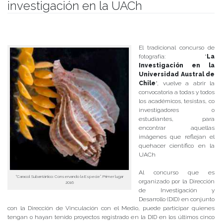
investigación en la UACh
Publicado el
14/12/2017
- Facultad de Filosofía y Humanidades
El tradicional concurso de
fotografía: “
La
Investigación en la
Universidad Austral de
Chile
“, vuelve a abrir la
convocatoria a todas y todos
los académicos, tesistas, co
investigadores o
estudiantes, para
encontrar aquellas
imágenes que reflejan el
quehacer científico en la
UACh
Al concurso que es
“Caracol Subantártico: Conservando la Especie”. Primer lugar
organizado por la Dirección
2016
de Investigación y
Desarrollo (DID) en conjunto
con la Dirección de Vinculación con el Medio, puede participar quienes
tengan o hayan tenido proyectos registrado en la DID en los últimos cinco