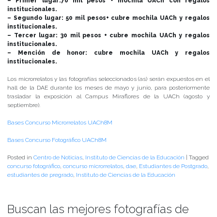
– Primer lugar:70 mil pesos + mochila UACh con regalos
institucionales.
– Segundo lugar: 50 mil pesos+ cubre mochila UACh y regalos
institucionales.
– Tercer lugar: 30 mil pesos + cubre mochila UACh y regalos
institucionales.
– Mención de honor: cubre mochila UACh y regalos
institucionales.
Los microrrelatos y las fotografías seleccionados (as) serán expuestos en el
hall de la DAE durante los meses de mayo y junio, para posteriormente
trasladar la exposición al Campus Miraflores de la UACh (agosto y
septiembre).
Bases Concurso Microrrelatos UACh8M
Bases Concurso Fotográfico UACh8M
Posted in
Centro de Noticias
,
Instituto de Ciencias de la Educación
|
Tagged
concurso fotográfico
,
concurso microrrelatos
,
dae
,
Estudiantes de Postgrado
,
estudiantes de pregrado
,
Instituto de Ciencias de la Educación
Buscan las mejores fotografías de