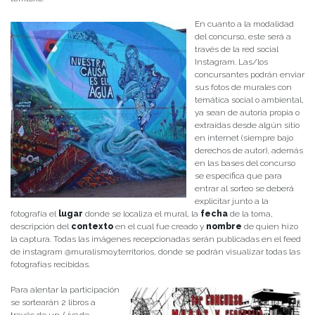
En cuanto a la modalidad
del concurso, este será a
través de la red social
Instagram. Las/los
concursantes podrán enviar
sus fotos de murales con
temática social o ambiental,
ya sean de autoría propia o
extraídas desde algún sitio
en internet (siempre bajo
derechos de autor), además
en las bases del concurso
se especifica que para
entrar al sorteo se deberá
explicitar junto a la
fotografía el
lugar
donde se localiza el mural, la
fecha
de la toma,
descripción del
contexto
en el cual fue creado y
nombre
de quien hizo
la captura. Todas las imágenes recepcionadas serán publicadas en el feed
de instagram @muralismo.y.territorios, donde se podrán visualizar todas las
fotografías recibidas.
Para alentar la participación
se sortearán 2 libros a