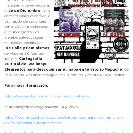
través de un
Live
de
Instagram que se realizará
el
20 de Diciembre
, para
cerrar el primer evento de la
página, donde se contará
con invitados relacionados
al mundo gráfico. Los
premios sorteados serán
dos libros denominados;
“
De Calle y Feminismos
”
de Macarena Cifuentes
Tapia, y “
Cartografía
Cultural del Wallmapu:
Elementos para descolonizar el mapa en territorio Mapuche
” de
Pablo Mansilla Quiñones; Miguel Melín Pehuén; y Manuela Royo Letelier.
Para más información:
https://www.instagram.com/muralismo.y.territorios/
muralismoyterritorios@gmail.com – 9 90706261
https://geografiauach.cl/actescuelaform/de-que-manera-el-muralismo-
aporta-identidad-a-los-territorios/