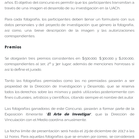
años. El objetivo del concurso es permitir que los participantes transmitan a
través de una imagen el desarrollo de su investigación en la UACh.
Para cada fotografía, los participantes deben llenar un formulario con sus
datos personales y del proyecto de investigación que género la fotografía,
así como, una breve descripción de la imagen y las autorizaciones
correspondientes.
Premios
Se otorgarán tres premios consistentes en $500.000; $300.000 y $200.000,
correspondientes al 1er, 2º y 3er lugar; además de menciones honrosas si
así lo define el jurado.
Tanto las fotografías premiadas como las no premiadas pasarán a ser
propiedad de la Dirección de Investigación y Desarrollo, que se reserva
todos los derechos sobre las mismas y podrá utilizarlas posteriormente con
fines culturales, artísticos y científicos, citando siempre el nombre del autor.
Las fotografías ganadoras de este Concurso, pasarán a formar parte de la
Exposición itinerante “
El Arte de Investigar
“, que la Dirección de
Vinculación con el Medio coordina anualmente.
La fecha límite de presentación será hasta el 29 de diciembre de 2017 a las
12 horas. Para aquellas fotografías que se envíen por correo, se considerará