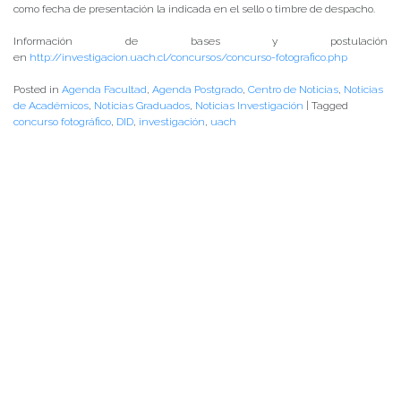
como fecha de presentación la indicada en el sello o timbre de despacho.
Información de bases y postulación
en
http://investigacion.uach.cl/concursos/concurso-fotografico.php
Posted in
Agenda Facultad
,
Agenda Postgrado
,
Centro de Noticias
,
Noticias
de Académicos
,
Noticias Graduados
,
Noticias Investigación
|
Tagged
concurso fotográfico
,
DID
,
investigación
,
uach
PALABRAS CLAVES