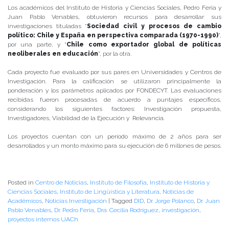
Los académicos del Instituto de Historia y Ciencias Sociales, Pedro Feria y
Juan Pablo Venables, obtuvieron recursos para desarrollar sus
investigaciones tituladas “
Sociedad civil y procesos de cambio
político: Chile y España en perspectiva comparada (1970-1990)
”,
por una parte, y “
Chile como exportador global de políticas
neoliberales en educación
”, por la otra.
Cada proyecto fue evaluado por sus pares en Universidades y Centros de
Investigación. Para la calificación se utilizaron principalmente la
ponderación y los parámetros aplicados por FONDECYT. Las evaluaciones
recibidas fueron procesadas de acuerdo a puntajes específicos,
considerando los siguientes factores: Investigación propuesta,
Investigadores, Viabilidad de la Ejecución y Relevancia.
Los proyectos cuentan con un período máximo de 2 años para ser
desarrollados y un monto máximo para su ejecución de 6 millones de pesos.
Posted in
Centro de Noticias
,
Instituto de Filosofía
,
Instituto de Historia y
Ciencias Sociales
,
Instituto de Lingüística y Literatura
,
Noticias de
Académicos
,
Noticias Investigación
|
Tagged
DID
,
Dr. Jorge Polanco
,
Dr. Juan
Pablo Venables
,
Dr. Pedro Feria
,
Dra. Cecilia Rodríguez
,
investigación
,
proyectos internos UACh