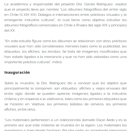
La académica y responsable del proyecto Dra. Cecilia Rodríguez, explicó
que el proyecto lleva por nombre “Los álbumes fotográficos del entre siglo
en Chile (S XIX-XX). Diálogos e intersecciones entre prácticas visuales y la
emergente industria cultural”, el cual tiene como objetivo estudiar los
álbumes fotográficos comerciales en Chile a finales del siglo XIX y principios
del XX.
“En este estudio figura cómo los álbumes se relacionan con otras prácticas
visuales que han sido consideradas menores tales como la publicidad, las
etiquetas, los afiches, las revistas. Se trata de imágenes masificadas que
han estado ligadas a la mercancía y que no han sido valoradas como una
importante práctica cultural”, indicó.
Inauguración
Sobre la muestra, la Dra. Rodríguez dio a conocer que los objetos que
principalmente la componen son etiquetas, afiches y viejos envases del
entre siglo, donde se pueden apreciar imágenes ligadas a la industria
chilena y en especial a la valdiviana, tales como las primeras etiquetas que
se hicieron en Valdivia, las primeras botellas de cerveza, los primeros
afiches, entre otros.
“Los materiales pertenecen a un coleccionista llamado Óscar Aedo y es la
primera vez que este material se muestra en la región. Los materiales los
mandamos a traer desde Santiago. Por otra parte, es importante mencionar