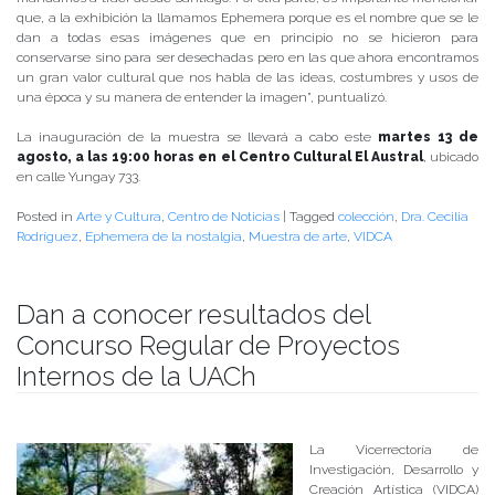
que, a la exhibición la llamamos Ephemera porque es el nombre que se le
dan a todas esas imágenes que en principio no se hicieron para
conservarse sino para ser desechadas pero en las que ahora encontramos
un gran valor cultural que nos habla de las ideas, costumbres y usos de
una época y su manera de entender la imagen”, puntualizó.
La inauguración de la muestra se llevará a cabo este
martes 13 de
agosto, a las 19:00 horas en el Centro Cultural El Austral
, ubicado
en calle Yungay 733.
Posted in
Arte y Cultura
,
Centro de Noticias
|
Tagged
colección
,
Dra. Cecilia
Rodríguez
,
Ephemera de la nostalgia
,
Muestra de arte
,
VIDCA
Dan a conocer resultados del
Concurso Regular de Proyectos
Internos de la UACh
Publicado el
26/03/2018
- Facultad de Filosofía y Humanidades
La Vicerrectoría de
Investigación, Desarrollo y
Creación Artística (VIDCA)