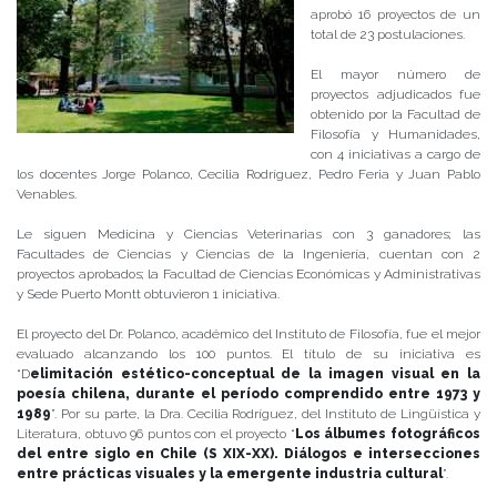
aprobó 16 proyectos de un
total de 23 postulaciones.
El mayor número de
proyectos adjudicados fue
obtenido por la Facultad de
Filosofía y Humanidades,
con 4 iniciativas a cargo de
los docentes Jorge Polanco, Cecilia Rodríguez, Pedro Feria y Juan Pablo
Venables.
Le siguen Medicina y Ciencias Veterinarias con 3 ganadores; las
Facultades de Ciencias y Ciencias de la Ingeniería, cuentan con 2
proyectos aprobados; la Facultad de Ciencias Económicas y Administrativas
y Sede Puerto Montt obtuvieron 1 iniciativa.
El proyecto del Dr. Polanco, académico del Instituto de Filosofía, fue el mejor
evaluado alcanzando los 100 puntos. El título de su iniciativa es
“D
elimitación estético-conceptual de la imagen visual en la
poesía chilena, durante el período comprendido entre 1973 y
1989
”. Por su parte, la Dra. Cecilia Rodríguez, del Instituto de Lingüística y
Literatura, obtuvo 96 puntos con el proyecto “
Los álbumes fotográficos
del entre siglo en Chile (S XIX-XX). Diálogos e intersecciones
entre prácticas visuales y la emergente industria cultural
”.