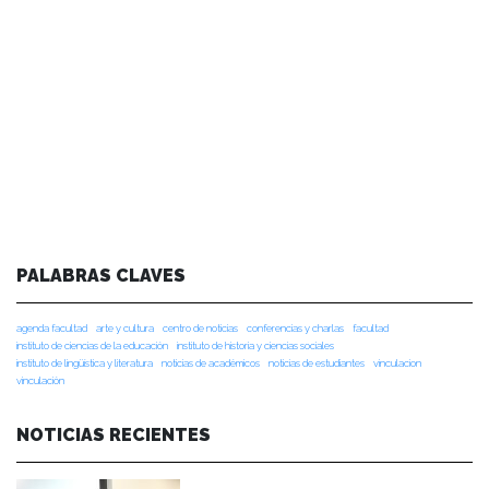
PALABRAS CLAVES
agenda facultad
arte y cultura
centro de noticias
conferencias y charlas
facultad
instituto de ciencias de la educación
instituto de historia y ciencias sociales
instituto de lingüística y literatura
noticias de académicos
noticias de estudiantes
vinculacion
vinculación
NOTICIAS RECIENTES