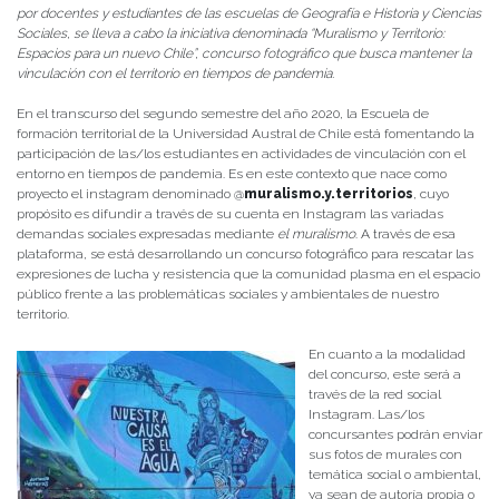
por docentes y estudiantes de las escuelas de Geografía e Historia y Ciencias
Sociales, se lleva a cabo la iniciativa denominada “Muralismo y Territorio:
Espacios para un nuevo Chile”, concurso fotográfico que busca mantener la
vinculación con el territorio en tiempos de pandemia.
En el transcurso del segundo semestre del año 2020, la Escuela de
formación territorial de la Universidad Austral de Chile está fomentando la
participación de las/los estudiantes en actividades de vinculación con el
entorno en tiempos de pandemia. Es en este contexto que nace como
proyecto el instagram denominado @
muralismo.y.territorios
, cuyo
propósito es difundir a través de su cuenta en Instagram las variadas
demandas sociales expresadas mediante
el muralismo
. A través de esa
plataforma, se está desarrollando un concurso fotográfico para rescatar las
expresiones de lucha y resistencia que la comunidad plasma en el espacio
público frente a las problemáticas sociales y ambientales de nuestro
territorio.
En cuanto a la modalidad
del concurso, este será a
través de la red social
Instagram. Las/los
concursantes podrán enviar
sus fotos de murales con
temática social o ambiental,
ya sean de autoría propia o