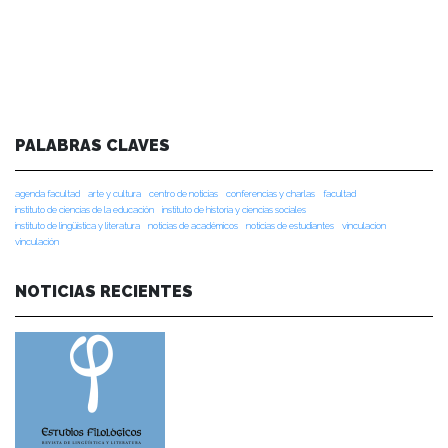
PALABRAS CLAVES
agenda facultad
arte y cultura
centro de noticias
conferencias y charlas
facultad
instituto de ciencias de la educación
instituto de historia y ciencias sociales
instituto de lingüística y literatura
noticias de académicos
noticias de estudiantes
vinculacion
vinculación
NOTICIAS RECIENTES