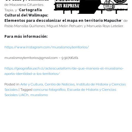
de Macarena Cifuentes
Tapia, y “
Cartografía
Cultural del Wallmapu:
Elementos para descolonizar el mapa en territorio Mapuche
” de
Pablo Mansilla Quiñones; Miguel Melín Pehuén; y Manuela Royo Letelier.
Para más información:
https://www.instagram.com/muralismo.y.territorios/
muralismoyterritorios@gmail.com – 9 90706261
https://geografiauach.cl/actescuelaform/de-que-manera-el-muralismo-
aporta-identidad-a-los-territorios/
Posted in
Arte y Cultura
,
Centro de Noticias
,
Instituto de Historia y Ciencias
Sociales
|
Tagged
concurso fotográfico
,
Escuela de Historia y Ciencias
Sociales UACh
,
muralismo