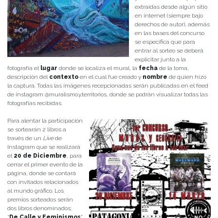
extraídas desde algún sitio
en internet (siempre bajo
derechos de autor), además
en las bases del concurso
se especifica que para
entrar al sorteo se deberá
explicitar junto a la
fotografía el
lugar
donde se localiza el mural, la
fecha
de la toma,
descripción del
contexto
en el cual fue creado y
nombre
de quien hizo
la captura. Todas las imágenes recepcionadas serán publicadas en el feed
de instagram @muralismo.y.territorios, donde se podrán visualizar todas las
fotografías recibidas.
Para alentar la participación
se sortearán 2 libros a
través de un
Live
de
Instagram que se realizará
el
20 de Diciembre
, para
cerrar el primer evento de la
página, donde se contará
con invitados relacionados
al mundo gráfico. Los
premios sorteados serán
dos libros denominados;
“
De Calle y Feminismos
”