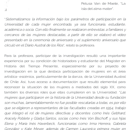
Pelusa Van de Maele, “La
isla del alma mater”.
“
Sistematizamos la información bajo los parámetros de participación en la
Universidad de cada mujer encontrada, ya sea funcionaria, estudiante,
académica o socia. Con ello finalmente se realizaron entrevistas a familiares y
cercanos de las mujeres destacadas, a partir de ello se elaboró el video
presentado en la ceremonia de aniversario y el suplemento aniversario que
circuló en el Diario Austral de los Ríos
”, relató la profesora.
Para la profesora, participar de la investigación resultó una importante
experiencia por su condición de historiadora y estudiante del Magister en
Historia del Tiempo Presente, especialmente por su proyecto de
investigación en la que destaca participación de mujeres en el área
artística- escénica, particularmente de la danza, de la Universidad Austral
de Chile. Así, tuvo acceso a documentación que resultó elemental para
reconocer la situación de las mujeres a mediados del siglo XX, como
también los diversos roles que ellas cumplieron en la Universidad. “
Las
mujeres que participaron en la historia de la Universidad desde su fundación
son muchas, lamentablemente no fue posible rescatarlas a todas, es por ello
que se eligieron a representantes de las facultades creadas en 1954, trabajo
que integró el rol de mujeres directivas y docentes como Inés Gebhard,
Aracely Poblete y Gladys Santos, socias como Inés Von Bischoff, y sus hijas
Elena y María Inés Haverbeck, funcionarias como Irma Herrera, Gabriela
González y Kate Meyer, además de Carmen Laucerica primera mujer en