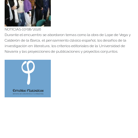
NOTICIAS 07/08/2026
Durante el encuentro se abordaron temas como la obra de Lope de Vega y
Calderón de la Barca, el pensamiento clásico español, los desafíos de la
investigación en literatura, los criterios editoriales de la Universidad de
Navarra y las proyecciones de publicaciones y proyectos conjuntos.
NOTICIAS 28/07/2026
📚 Anunciamos a nuestra comunidad universitaria que en la página de
Revistas UACh (http://revistas.uach.cl/), ya se encuentra disponible para
su lectura y descarga la edición del n° 77 de Estudios Filológicos (EFIL),
publicado recientemente. Felicitamos al equipo editorial de Estudios
Filológicos, al Instituto de Lingüística y Literatura, la Oficina de