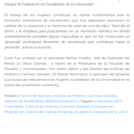
integrar la Federación de Estudiantes de la Universidad
”.
El trabajo de las mujeres constituye un aporte fundamental para la
formación profesional de estudiantes que hoy egresados reconocen la
calidad de su docencia y la herencia de cada de una de ellas. “R
escato el
tesón y la fortaleza para posicionarse en un momento histórico en donde
eminentemente primaban figuras masculinas lo que no fue motivo para un
desarrollo profesional femenino de excelencia que contribuye hasta el
presente
”, señaló la docente.
Carla fue invitada por la periodista Norma Huerta, Jefa de Gabinete del
Rector Dr. Óscar Galindo, a través de la Prodecana de la Facultad de
Filosofía y Humanidades, Dra. Karen Alfaro y del Director del Instituto de
Historia y Ciencias Sociales, Dr. Fabián Almonacid, a participar del proyecto
que buscó dar relevancia a las mujeres fundadoras de la Universidad en el
marco del aniversario número 63.
Posted in
Centro de Noticias
,
Instituto de Historia y Ciencias Sociales
,
Noticias de Académicos
,
Noticias Graduados
|
Tagged
aniversario UACh
,
Carla Mella
,
Instituto de Historia y Ciencias Sociales
,
investigación
,
Magíster en Historia del Tiempo Presente
,
mujeres fundadoras de la UACh