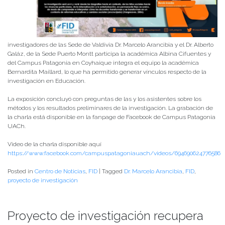
investigadores de las Sede de Valdivia Dr. Marcelo Arancibia y el Dr. Alberto
Galáz, de la Sede Puerto Montt participa la académica Albina Cifuentes y
del Campus Patagonia en Coyhaique integra el equipo la académica
Bernardita Maillard, lo que ha permitido generar vínculos respecto de la
investigación en Educación.
La exposición concluyó con preguntas de las y los asistentes sobre los
métodos y los resultados preliminares de la investigación. La grabación de
la charla está disponible en la fanpage de Facebook de Campus Patagonia
UACh.
Video de la charla disponible aquí
https://www.facebook.com/campuspatagoniauach/videos/694690624776586
Posted in
Centro de Noticias
,
FID
|
Tagged
Dr. Marcelo Arancibia
,
FID
,
proyecto de investigación
Proyecto de investigación recupera