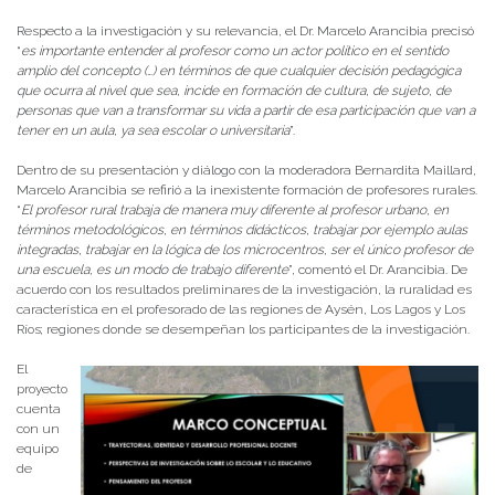
Respecto a la investigación y su relevancia, el Dr. Marcelo Arancibia precisó
“
es importante entender al profesor como un actor político en el sentido
amplio del concepto (…) en términos de que cualquier decisión pedagógica
que ocurra al nivel que sea, incide en formación de cultura, de sujeto, de
personas que van a transformar su vida a partir de esa participación que van a
tener en un aula, ya sea escolar o universitaria
”.
Dentro de su presentación y diálogo con la moderadora Bernardita Maillard,
Marcelo Arancibia se refirió a la inexistente formación de profesores rurales.
“
El profesor rural trabaja de manera muy diferente al profesor urbano, en
términos metodológicos, en términos didácticos, trabajar por ejemplo aulas
integradas, trabajar en la lógica de los microcentros, ser el único profesor de
una escuela, es un modo de trabajo diferente
”, comentó el Dr. Arancibia. De
acuerdo con los resultados preliminares de la investigación, la ruralidad es
característica en el profesorado de las regiones de Aysén, Los Lagos y Los
Ríos; regiones donde se desempeñan los participantes de la investigación.
El
proyecto
cuenta
con un
equipo
de