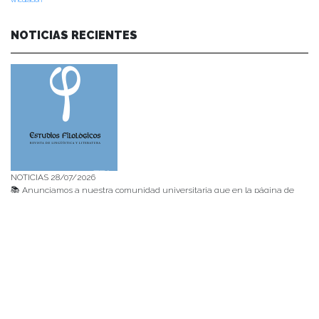
NOTICIAS RECIENTES
NOTICIAS 28/07/2026
📚 Anunciamos a nuestra comunidad universitaria que en la página de
Revistas UACh (http://revistas.uach.cl/), ya se encuentra disponible para
su lectura y descarga la edición del n° 77 de Estudios Filológicos (EFIL),
publicado recientemente. Felicitamos al equipo editorial de Estudios
Filológicos, al Instituto de Lingüística y Literatura, la Oficina de
Publicaciones de la Facultad […]