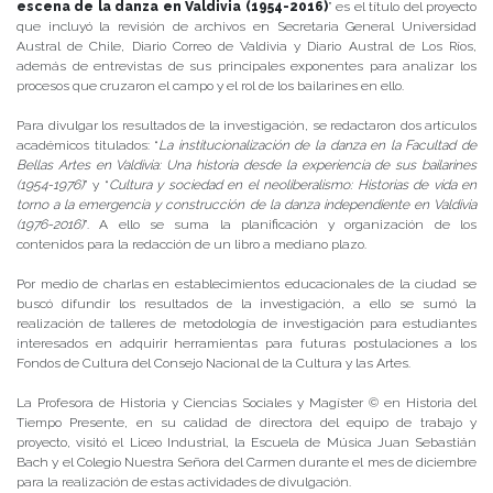
escena de la danza en Valdivia (1954-2016)
” es el título del proyecto
que incluyó la revisión de archivos en Secretaria General Universidad
Austral de Chile, Diario Correo de Valdivia y Diario Austral de Los Ríos,
además de entrevistas ​de sus​ principales exponentes para analizar los
procesos que cruzaron el campo y el rol de los bailarines en ello.
Para divulgar los resultados de la investigación, se redactaron dos artículos
académicos titulados: “
La institucionalización de la danza en la Facultad de
Bellas Artes en Valdivia: Una historia desde la experiencia de sus bailarines
(1954-1976)
” y “
Cultura y sociedad en el neoliberalismo: Historias de vida en
torno a la emergencia y construcción de la danza independiente en Valdivia
(1976-2016)
”. A ello se suma la planificación y organización de los
contenidos para la redacción de un libro a mediano plazo.
Por medio de charlas en establecimientos educacionales de la ciudad se
buscó difundir los resultados de la investigación, a ello se sumó la
realización de talleres de metodología de investigación para estudiantes
interesados en adquirir herramientas para futuras postulaciones a los
Fondos de Cultura del Consejo Nacional de la Cultura y las Artes.
La Profesora de Historia y Ciencias Sociales y Magíster © en Historia del
Tiempo Presente, en su calidad de directora del equipo de trabajo y
proyecto, visitó el Liceo Industrial, la Escuela de Música Juan Sebastián
Bach y el Colegio Nuestra Señora del Carmen durante el mes de diciembre
para la realización de estas actividades de divulgación.