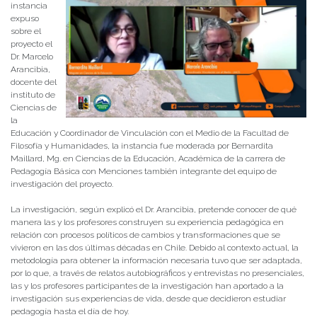
instancia
expuso
sobre el
proyecto el
Dr. Marcelo
Arancibia,
docente del
instituto de
Ciencias de
la
Educación y Coordinador de Vinculación con el Medio de la Facultad de
Filosofía y Humanidades, la instancia fue moderada por Bernardita
Maillard, Mg. en Ciencias de la Educación, Académica de la carrera de
Pedagogía Básica con Menciones también integrante del equipo de
investigación del proyecto.
La investigación, según explicó el Dr. Arancibia, pretende conocer de qué
manera las y los profesores construyen su experiencia pedagógica en
relación con procesos políticos de cambios y transformaciones que se
vivieron en las dos últimas décadas en Chile. Debido al contexto actual, la
metodología para obtener la información necesaria tuvo que ser adaptada,
por lo que, a través de relatos autobiográficos y entrevistas no presenciales,
las y los profesores participantes de la investigación han aportado a la
investigación sus experiencias de vida, desde que decidieron estudiar
pedagogía hasta el día de hoy.