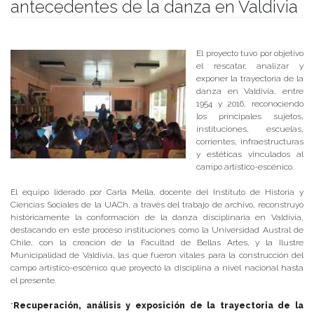
antecedentes de la danza en Valdivia
Publicado el
28/12/2017
- Facultad de Filosofía y Humanidades
El proyecto tuvo por objetivo
el rescatar, analizar y
exponer la trayectoria de la
danza en Valdivia, entre
1954 y 2016, reconociendo
los principales sujetos,
instituciones, escuelas,
corrientes, infraestructuras
y estéticas vinculados al
campo artístico-escénico.
El equipo liderado por Carla Mella, docente del Instituto de Historia y
Ciencias Sociales de la UACh, a través del trabajo de archivo, reconstruyó
históricamente la conformación de la danza disciplinaria en Valdivia,
destacando en este proceso instituciones como la Universidad Austral de
Chile, con la creación de la Facultad de Bellas Artes, y la Ilustre
Municipalidad de Valdivia, las que fueron vitales para la construcción del
campo artístico-escénico que proyectó la disciplina a nivel nacional hasta
el presente.
“
Recuperación, análisis y exposición de la trayectoria de la