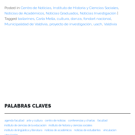
Posted in
Centro de Noticias
,
Instituto de Historia y Ciencias Sociales
,
Noticias de Académicos
,
Noticias Graduados
,
Noticias Investigación
|
Tagged
bailarines
,
Carla Mella
,
cultura
,
danza
,
fondart nacional
,
Municipalidad de Valdivia
,
proyecto de investigación
,
uach
,
Valdivia
PALABRAS CLAVES
agenda facultad
arte y cultura
centro de noticias
conferencias y charlas
facultad
instituto de ciencias de la educación
instituto de historia y ciencias sociales
instituto de lingüística y literatura
noticias de académicos
noticias de estudiantes
vinculacion
vinculación