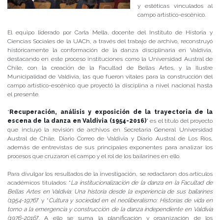
y estéticas vinculados al
campo artístico-escénico.
El equipo liderado por Carla Mella, docente del Instituto de Historia y
Ciencias Sociales de la UACh, a través del trabajo de archivo, reconstruyó
históricamente la conformación de la danza disciplinaria en Valdivia,
destacando en este proceso instituciones como la Universidad Austral de
Chile, con la creación de la Facultad de Bellas Artes, y la Ilustre
Municipalidad de Valdivia, las que fueron vitales para la construcción del
campo artístico-escénico que proyectó la disciplina a nivel nacional hasta
el presente.
“
Recuperación, análisis y exposición de la trayectoria de la
escena de la danza en Valdivia (1954-2016)
” es el título del proyecto
que incluyó la revisión de archivos en Secretaria General Universidad
Austral de Chile, Diario Correo de Valdivia y Diario Austral de Los Ríos,
además de entrevistas ​de sus​ principales exponentes para analizar los
procesos que cruzaron el campo y el rol de los bailarines en ello.
Para divulgar los resultados de la investigación, se redactaron dos artículos
académicos titulados: “
La institucionalización de la danza en la Facultad de
Bellas Artes en Valdivia: Una historia desde la experiencia de sus bailarines
(1954-1976)
” y “
Cultura y sociedad en el neoliberalismo: Historias de vida en
torno a la emergencia y construcción de la danza independiente en Valdivia
(1976-2016)
”. A ello se suma la planificación y organización de los