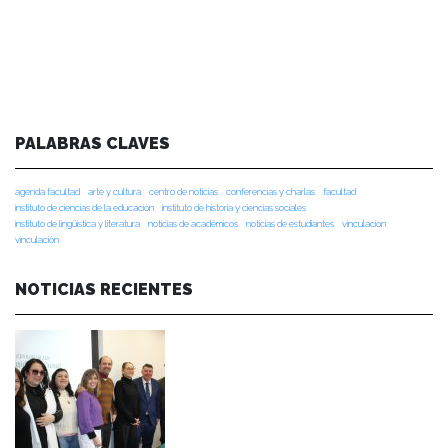
PALABRAS CLAVES
agenda facultad
arte y cultura
centro de noticias
conferencias y charlas
facultad
instituto de ciencias de la educación
instituto de historia y ciencias sociales
instituto de lingüística y literatura
noticias de académicos
noticias de estudiantes
vinculacion
vinculación
NOTICIAS RECIENTES