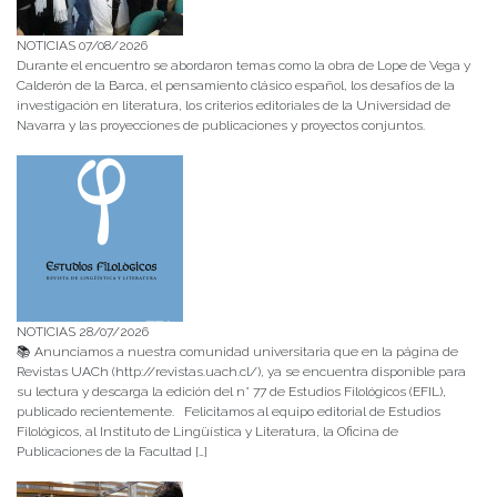
NOTICIAS 07/08/2026
Durante el encuentro se abordaron temas como la obra de Lope de Vega y
Calderón de la Barca, el pensamiento clásico español, los desafíos de la
investigación en literatura, los criterios editoriales de la Universidad de
Navarra y las proyecciones de publicaciones y proyectos conjuntos.
NOTICIAS 28/07/2026
📚 Anunciamos a nuestra comunidad universitaria que en la página de
Revistas UACh (http://revistas.uach.cl/), ya se encuentra disponible para
su lectura y descarga la edición del n° 77 de Estudios Filológicos (EFIL),
publicado recientemente. Felicitamos al equipo editorial de Estudios
Filológicos, al Instituto de Lingüística y Literatura, la Oficina de
Publicaciones de la Facultad […]