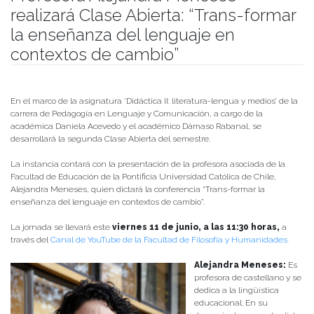
realizará Clase Abierta: “Trans-formar
la enseñanza del lenguaje en
contextos de cambio”
Publicado el
04/06/2021
- Facultad de Filosofía y Humanidades
En el marco de la asignatura ‘Didáctica II: literatura-lengua y medios’ de la
carrera de Pedagogía en Lenguaje y Comunicación, a cargo de la
académica Daniela Acevedo y el académico Dámaso Rabanal, se
desarrollará la segunda Clase Abierta del semestre.
La instancia contará con la presentación de la profesora asociada de la
Facultad de Educación de la Pontificia Universidad Católica de Chile,
Alejandra Meneses, quien dictará la conferencia “Trans-formar la
enseñanza del lenguaje en contextos de cambio”.
La jornada se llevará este
viernes 11 de junio, a las 11:30 horas,
a
través del
Canal de YouTube de la Facultad de Filosofía y Humanidades.
Alejandra Meneses:
Es
profesora de castellano y se
dedica a la lingüística
educacional. En su