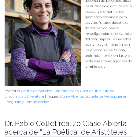
docencia de pregrado, dicta
los cursos de didáctica de la
lectura y elementos de
gramática española para
las y los futuros docentes
de educación básica.
Investiga sobre el desarrollo
del lenguaje en las edades
escolares y su relación con
los aprendizajes. Confía,
profundamente, en las y los
profesores como agentes de
cambio social.
Posted in
Centro de Noticias
,
Conferencias y Charlas
,
Instituto de
Lingüística y Literatura
|
Tagged
Clase Abierta
,
Escuela de Pedagogía en
Lenguaje y Comunicación
Dr. Pablo Cottet realizó Clase Abierta
acerca de “La Poética” de Aristóteles