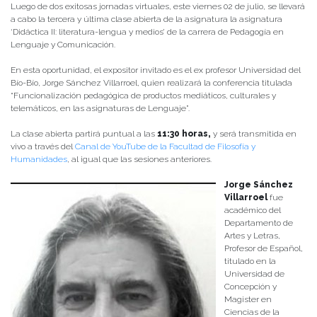
Luego de dos exitosas jornadas virtuales, este viernes 02 de julio, se llevará
a cabo la tercera y última clase abierta de la asignatura la asignatura
‘Didáctica II: literatura-lengua y medios’ de la carrera de Pedagogía en
Lenguaje y Comunicación.
En esta oportunidad, el expositor invitado es el ex profesor Universidad del
Bío-Bío, Jorge Sánchez Villarroel, quien realizará la conferencia titulada
“Funcionalización pedagógica de productos mediáticos, culturales y
telemáticos, en las asignaturas de Lenguaje”.
La clase abierta partirá puntual a las
11:30 horas,
y será transmitida en
vivo a través del
Canal de YouTube de la Facultad de Filosofía y
Humanidades
, al igual que las sesiones anteriores.
Jorge Sánchez
Villarroel
fue
académico del
Departamento de
Artes y Letras,
Profesor de Español,
titulado en la
Universidad de
Concepción y
Magister en
Ciencias de la