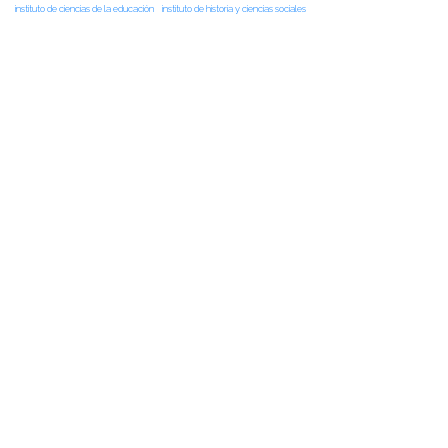
instituto de ciencias de la educación
instituto de historia y ciencias sociales
instituto de lingüística y literatura
noticias de académicos
noticias de estudiantes
vinculacion
vinculación
NOTICIAS RECIENTES
NOTICIAS 28/07/2026
📚 Anunciamos a nuestra comunidad universitaria que en la página de
Revistas UACh (http://revistas.uach.cl/), ya se encuentra disponible para
su lectura y descarga la edición del n° 77 de Estudios Filológicos (EFIL),
publicado recientemente. Felicitamos al equipo editorial de Estudios
Filológicos, al Instituto de Lingüística y Literatura, la Oficina de
Publicaciones de la Facultad […]