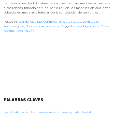
de poblaciones tradicionalmente campesinas, se manifiestan en sus
disposiciones temporales y, en particular, en las maneras en que estas
poblaciones imaginan y trabajan por la construcción de sus futuros.
Posted in
Agenda Facultad
,
Centro de Noticias
,
Instituto de Estudios
Antropológicos
,
Noticias de Académicos
|
Tagged
antropólogo
,
charla
,
Clase
Abierta
,
uach
,
UNAM
PALABRAS CLAVES
agenda facultad
arte y cultura
centro de noticias
conferencias y charlas
facultad