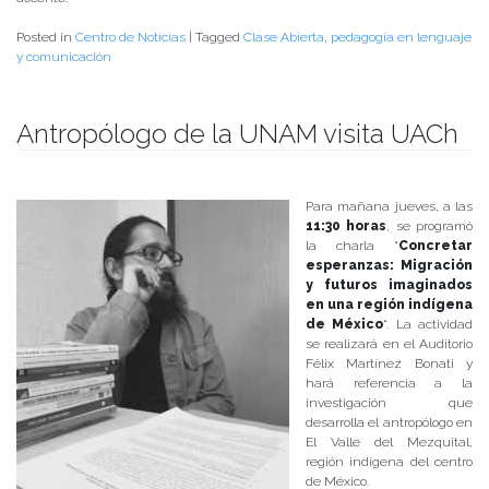
Posted in
Centro de Noticias
|
Tagged
Clase Abierta
,
pedagogía en lenguaje
y comunicación
Antropólogo de la UNAM visita UACh
Publicado el
03/10/2018
- Facultad de Filosofía y Humanidades
Para mañana jueves, a las
11:30 horas
, se programó
la charla “
Concretar
esperanzas: Migración
y futuros imaginados
en una región indígena
de México
“. La actividad
se realizará en el Auditorio
Félix Martínez Bonati y
hará referencia a la
investigación que
desarrolla el antropólogo en
El Valle del Mezquital,
región indígena del centro
de México.