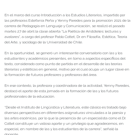
Publicado el
12/05/2021
- Facultad de Filosofía y Humanidades
En el marco del curso Introducción a los Estudios Literarios, impartido por
las profesoras Estefanía Peña y Yenny Paredes para la promoción 2021 de la
carrera de Pedagogía en Lenguaje y Comunicación, se realizó el pasado
martes 27 de abril la clase abierta “La Poética de Aristóteles: lecturas y
avatares”, a cargo del profesor Pablo Cottet, Dr. en Filosofía, Estética, Teoría
del Arte, y sociólogo de la Universidad de Chile.
En la oportunidad, se generó un interesante conversatorio con las y los
estudiantes y académicos presentes, en torno a aspectos específicos del
texto, considerado como punto de partida en el desarrollo de las teorías
literarias y estéticas en general, motivo por el cual ocupa un lugar clave en
la formación de futuros profesores y profesoras del área.
En ese contexto, la profesora y coordinadora de la actividad, Yenny Paredes,
destacó el aporte de esta jornada en la formación de las y los futuros
profesionales de la educación.
“Desde el Instituto de Lingüística y Literatura, este clásico es tratado bajo
diversas perspectivas en diferentes asignaturas vinculadas a la poesía y
las artes escénicas, por lo que la presencia de un especialista como el Dr.
Cottet constituye un valioso aporte y un privilegio que agradecemos, en
especial, en nombre de las y los estudiantes de la carrera”, señaló la
docente.