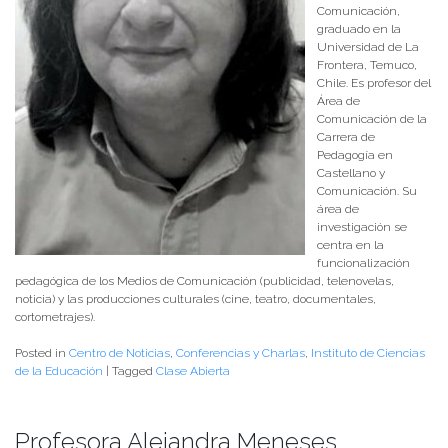
Comunicación,
graduado en la
Universidad de La
Frontera, Temuco,
Chile. Es profesor del
Área de
Comunicación de la
Carrera de
Pedagogía en
Castellano y
Comunicación. Su
área de
investigación se
centra en la
funcionalización
pedagógica de los Medios de Comunicación (publicidad, telenovelas,
noticia) y las producciones culturales (cine, teatro, documentales,
cortometrajes).
Posted in
Centro de Noticias
,
Conferencias y Charlas
,
Instituto de Ciencias
de la Educación
|
Tagged
Clase Abierta
Profesora Alejandra Meneses