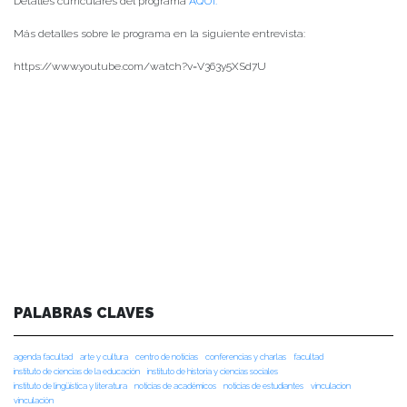
Detalles curriculares del programa
AQUÍ.
Más detalles sobre le programa en la siguiente entrevista:
https://www.youtube.com/watch?v=V363y5XSd7U
PALABRAS CLAVES
agenda facultad
arte y cultura
centro de noticias
conferencias y charlas
facultad
instituto de ciencias de la educación
instituto de historia y ciencias sociales
instituto de lingüística y literatura
noticias de académicos
noticias de estudiantes
vinculacion
vinculación