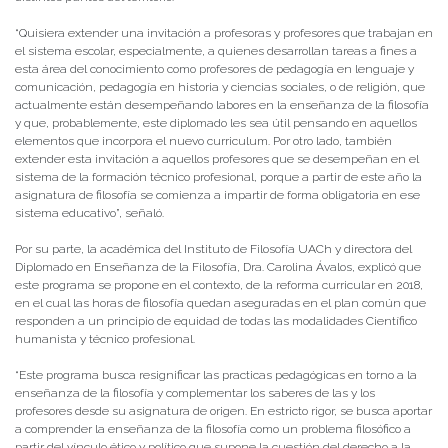
“Quisiera extender una invitación a profesoras y profesores que trabajan en
el sistema escolar, especialmente, a quienes desarrollan tareas a fines a
esta área del conocimiento como profesores de pedagogía en lenguaje y
comunicación, pedagogía en historia y ciencias sociales, o de religión, que
actualmente están desempeñando labores en la enseñanza de la filosofía
y que, probablemente, este diplomado les sea útil pensando en aquellos
elementos que incorpora el nuevo curriculum. Por otro lado, también
extender esta invitación a aquellos profesores que se desempeñan en el
sistema de la formación técnico profesional, porque a partir de este año la
asignatura de filosofía se comienza a impartir de forma obligatoria en ese
sistema educativo”, señaló.
Por su parte, la académica del Instituto de Filosofía UACh y directora del
Diplomado en Enseñanza de la Filosofía, Dra. Carolina Ávalos, explicó que
este programa se propone en el contexto, de la reforma curricular en 2018,
en el cual las horas de filosofía quedan aseguradas en el plan común que
responden a un principio de equidad de todas las modalidades Científico
humanista y técnico profesional.
“Este programa busca resignificar las practicas pedagógicas en torno a la
enseñanza de la filosofía y complementar los saberes de las y los
profesores desde su asignatura de origen. En estricto rigor, se busca aportar
a comprender la enseñanza de la filosofía como un problema filosófico a
partir del vínculo ético y político que supone la cuestión del derecho a la