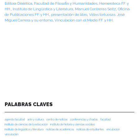
Editora Dialética
,
Facultad de Filosofia y Humanidades
,
Hemeroteca FF. y
HH.
,
Instituto de Lingüística y Literatura
,
Manuel Contreras Seitz
,
Oficina
de Publicaciones FF. y HH.
,
presentación de libro
,
Vidas tortuosas. José
Miguel Carrera y su entorno
,
Vinculación con el Medio FF. y HH.
PALABRAS CLAVES
agenda facultad
arte y cultura
centro de noticias
conferencias y charlas
facultad
instituto de ciencias de la educación
instituto de historia y ciencias sociales
instituto de lingüística y literatura
noticias de académicos
noticias de estudiantes
vinculacion
vinculación