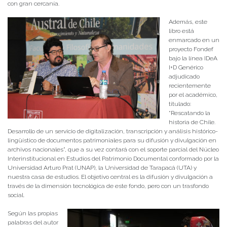
con gran cercanía.
Además, este
libro está
enmarcado en un
proyecto Fondef
bajo la línea IDeA
I+D Genérico
adjudicado
recientemente
por el académico,
titulado:
“Rescatando la
historia de Chile.
Desarrollo de un servicio de digitalización, transcripción y análisis histórico-
lingüístico de documentos patrimoniales para su difusión y divulgación en
archivos nacionales”, que a su vez contará con el soporte parcial del Núcleo
Interinstitucional en Estudios del Patrimonio Documental conformado por la
Universidad Arturo Prat (UNAP), la Universidad de Tarapacá (UTA) y
nuestra casa de estudios. El objetivo central es la difusión y divulgación a
través de la dimensión tecnológica de este fondo, pero con un trasfondo
social.
Según las propias
palabras del autor