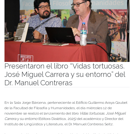
Presentaron el libro “Vidas tortuosas.
José Miguel Carrera y su entorno” del
Dr. Manuel Contreras
Publicado el
14/11/2025
- Facultad de Filosofía y Humanidades
En la Sala Jorge Bárcena, perteneciente al Edificio Guillermo Araya Goubet
de la Facultad de Filosofía y Humanidades, el día miércoles 12 de
noviembre se realizó el lanzamiento del libro
Vidas tortuosas. José Miguel
Carrera y su entorno
(Editora Dialética, 2025) del académico y Director del
Instituto de Lingüística y Literatura, el Dr. Manuel Contreras Seitz.