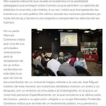
Otro aspecto relevante que resalta el académico es la posibilidad
pedagógica que entregan estas fuentes ya que permiten un ejercicio de
didáctica humanista y de historia. A su vez, indica que transparentar las
fuentes es un acto político. Por último, rescata las nociones planteadas por
Carlo Ginzburg y Giovanni Levi respecto a comprender los silencios de las
fuentes.
Por su parte,
Manuel
Contreras indicó
que una de sus
principales
motivaciones
para la
recopilación de
las 31 cartas
contenidas en
este libro tuvo
que ver con la
documentación de un momento trágico referido a la vida de José Miguel
Carrera. De esta manera, las instancias retratadas marcan un antes y un
después, con un entorno no vinculado a la historiografía, si no que a un
nivel más personal. Específicamente, en lo que concierne a la última carta
de Carrera -previo a su ejecución- dirigida a su mujer Mercedes Fontecilla,
Contreras indica que se trata de un testamento político, muy personal y