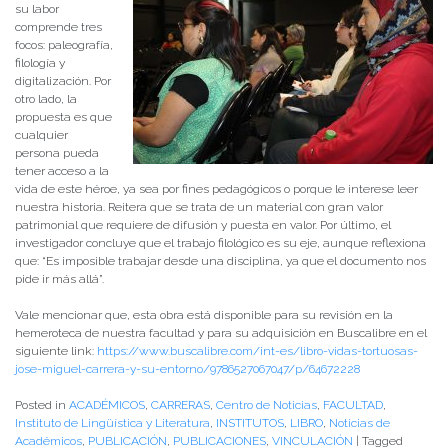
su labor
comprende tres
focos: paleografía,
filología y
digitalización. Por
otro lado, la
propuesta es que
cualquier
persona pueda
tener acceso a la
vida de este héroe, ya sea por fines pedagógicos o porque le interese leer
nuestra historia. Reitera que se trata de un material con gran valor
patrimonial que requiere de difusión y puesta en valor. Por último, el
investigador concluye que el trabajo filológico es su eje, aunque reflexiona
que: “Es imposible trabajar desde una disciplina, ya que el documento nos
pide ir más allá”.
Vale mencionar que, esta obra está disponible para su revisión en la
hemeroteca de nuestra facultad y para su adquisición en Buscalibre en el
siguiente link:
https://www.buscalibre.com/int-es/libro-vidas-tortuosas-
jose-miguel-carrera-y-su-entorno/9786527067047/p/64672228
Posted in
ACADÉMICOS
,
CARRERAS
,
Centro de Noticias
,
FACULTAD
,
Instituto de Lingüística y Literatura
,
INSTITUTOS
,
LIBRO
,
Noticias de
Académicos
,
PUBLICACIÓN
,
PUBLICACIONES
,
VINCULACIÓN
|
Tagged